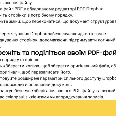
нтаження файлу:
е файл PDF у
вбудованому редакторі PDF
Dropbox.
іть сторінки в потрібному порядку.
ньте зміни, щоб переконатися, що документ структуров
.
перетягування Dropbox забезпечує швидке та точне
кування сторінок, допомагаючи підтримувати логічний 
.
режіть та поділіться своїм PDF-ф
и порядку сторінок:
ь «Зберегти
копію»,
щоб зберегти оригінальний файл, а
оригінал», щоб перезаписати його.
товуйте розширені параметри спільного доступу Dropbo
розповсюдити оновлений документ.
рантує безпечне зберігання вашого PDF-файлу та легкий
час співпраці з клієнтами чи впорядкування записів.