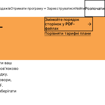
Розпочати
родажів
Отримати програму
Зареєструватися
Увійти
Змінюйте порядок
-
сторінок у PDF-
файлах
Порівняти тарифні плани
ти ваш
бов’язково
дку.
овори,
F.
зберігати