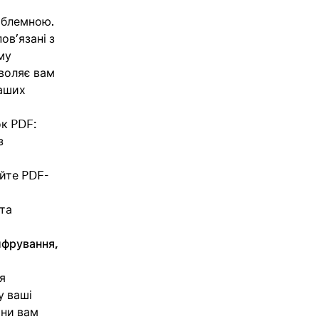
облемною.
ов’язані з
му
воляє вам
ваших
к PDF:
з
уйте PDF-
та
ифрування,
я
у ваші
они вам