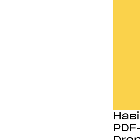
Нав
PDF
Dro