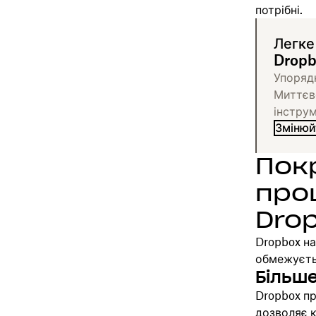
потрібні.
Легке
Dropb
Упорядк
Миттєв
інструм
Змінюй
Пок
про
Dro
Dropbox на
обмежуєть
Більше
Dropbox п
дозволяє 