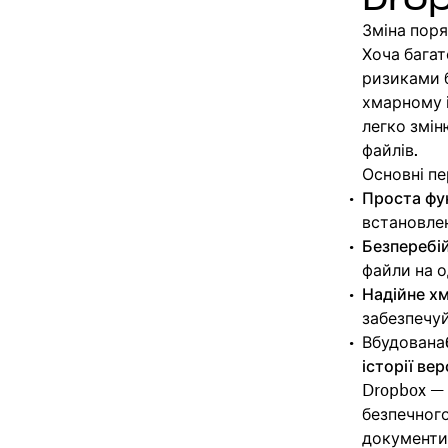
Зміна пор
Хоча багат
ризиками 
хмарному і
легко змін
файлів.
Основні пе
Проста фу
встановле
Безперебі
файли на 
Надійне х
забезпечуй
Вбудована
історії ве
Dropbox — 
безпечног
документи