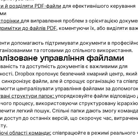
ти й розділяти PDF-файли
для ефективнішого керування
ами
сторінки
для виправлення проблем з орієнтацією докуме
примітки до файлів PDF
, коментуючи їх, або виділяти ва
менти допомагають підтримувати документи в професійн
рганізованими та готовими до спільного використання.
алізоване управління файлами
ваність та доступність документів є важливими для
ості. Dropbox пропонує безпечний хмарний центр, який
а синхронізує файли, але й спрощує організацію та співп
могти централізувати управління файлами за допомого
вані структури папок:
упорядковуйте файли відповідно 
очого процесу, використовуючи структуровану ієрархію
ечити легкий пошук. Спільні папки дають змогу команд
 доступ до останніх версій, що скорочує час, витрачен
ту.
бочі області команди:
співпрацюйте в режимі реального 