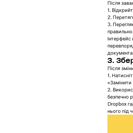
Після зава
Відкрийт
Перетягн
Перегля
правильно
Інтерфейс 
перевпоряд
документа
3. Збе
Після змін
Натисніт
«Замінити 
Викорис
безпечно 
Dropbox га
нього під 