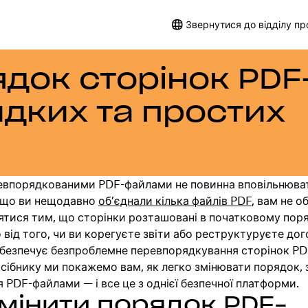
Звернутися до відділу п
ядок сторінок PDF
дких та простих
невпорядкованими PDF-файлами не повинна вповільнюва
кщо ви нещодавно
об’єднали кілька файлів PDF
, вам не о
тися тим, що сторінки розташовані в початковому поря
від того, чи ви корегуєте звіти або реструктуруєте дог
абезпечує безпроблемне перевпорядкування сторінок PD
сібнику ми покажемо вам, як легко змінювати порядок, 
я PDF-файлами — і все це з однієї безпечної платформи.
змінити порядок PDF-