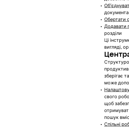
Об’єднува
документ
Обертати 
Додавати 
розділи
Ці інстру
вигляді, о
Центр
Структуро
продуктивн
зберігає т
може допо
Налаштову
свого роб
щоб забезп
отримувати
пошук вміс
Спільні ро