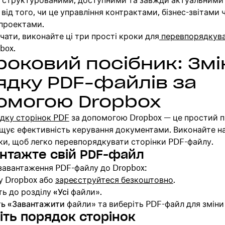
 структурованими, доступними та завжди актуальними
від того, чи це управління контрактами, бізнес-звітами 
проектами.
ати, виконайте ці три прості кроки для
перевпорядкува
box.
роковий посібник: Змі
ядку PDF-файлів за
омогою Dropbox
дку сторінок PDF
за допомогою Dropbox — це простий п
ищує ефективність керування документами. Виконайте н
ки, щоб легко перевпорядкувати сторінки PDF-файлу.
антажте свій PDF-файл
 завантаження PDF-файлу до Dropbox:
 у Dropbox або
зареєструйтеся безкоштовно
.
ть до розділу
«Усі
файли».
ть «Завантажити
файли» та виберіть PDF-файл для зміни
ніть порядок сторінок