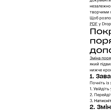
документи
незалежно 
творчими 
Щоб розпоч
PDF
у Drop
Пок
пор
доп
Зміна поря
який підв
нижче кро
1. Зав
Почніть із
Увійдіть
Перейді
Натисні
2. Змі