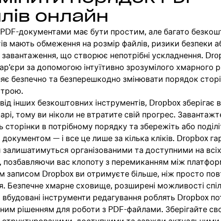
лів онлайн
 PDF-документами має бути простим, але багато безко
ів мають обмеження на розмір файлів, ризики безпеки а
завантаження, що створює непотрібні ускладнення. Dro
бар'єри за допомогою інтуїтивно зрозумілого хмарного р
яє безпечно та безперешкодно змінювати порядок сторі
строю.
 від інших безкоштовних інструментів, Dropbox зберігає 
арі, тому ви ніколи не втратите свій прогрес. Завантажт
ь сторінки в потрібному порядку та збережіть або поділ
документом — і все це лише за кілька кліків. Dropbox га
и залишатимуться організованими та доступними на всі
, позбавляючи вас клопоту з перемиканням між платфо
м записом Dropbox ви отримуєте більше, ніж просто по
я. Безпечне хмарне сховище, розширені можливості спі
 вбудовані інструменти редагування роблять Dropbox п
ним рішенням для роботи з PDF-файлами. Зберігайте сво