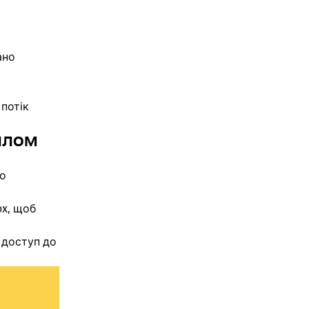
ано
потік
айлом
бо
x, щоб
 доступ до