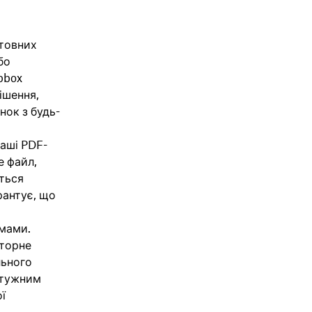
штовних
бо
pbox
ішення,
нок з будь-
ваші PDF-
е файл,
іться
рантує, що
х
рмами.
вторне
льного
отужним
ї