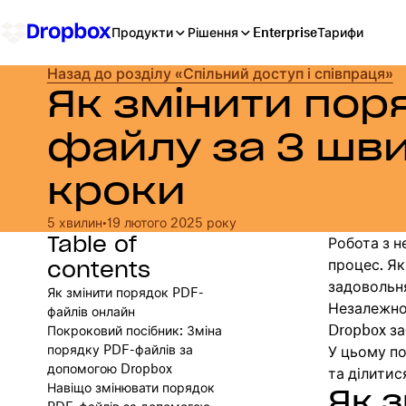
Продукти
Рішення
Enterprise
Тарифи
Назад до розділу «Спільний доступ і співпраця»
Як змінити пор
файлу за 3 шви
кроки
5 хвилин
•
19 лютого 2025 року
Table of
Робота з 
contents
процес. Я
задовольня
Як змінити порядок PDF-
Незалежно 
файлів онлайн
Dropbox з
Покроковий посібник: Зміна
порядку PDF-файлів за
У цьому по
допомогою Dropbox
та ділитис
Навіщо змінювати порядок
Як 