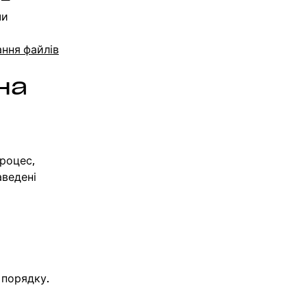
 —
чи
ння файлів
на
роцес,
аведені
 порядку.