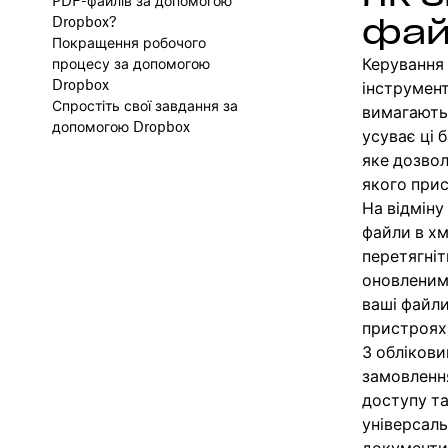
PDF-файлів за допомогою
фай
Dropbox?
Покращення робочого
Керування
процесу за допомогою
Dropbox
інструмент
Спростіть свої завдання за
вимагають 
допомогою Dropbox
усуває ці 
яке дозвол
якого при
На відміну
файли в хм
перетягніт
оновленим 
ваші файл
пристроях
З облікови
замовленн
доступу та
універсаль