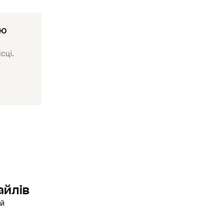
ою
сці.
х
айлів
ий