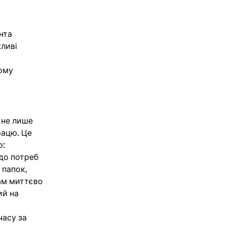
нта
жливі
ому
 не лише
рацю. Це
ю:
до потреб
 папок,
ам миттєво
ий на
часу за