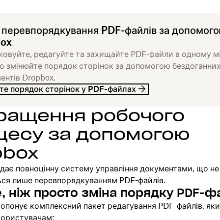
 перевпорядкування PDF-файлів за допомог
ox
овуйте, редагуйте та захищайте PDF-файли в одному мі
о змінюйте порядок сторінок за допомогою бездоганни
ентів Dropbox.
те порядок сторінок у PDF-файлах
ращення робочого
цесу за допомогою
pbox
дає повноцінну систему управління документами, що не
ся лише перевпорядкуванням PDF-файлів.
, ніж просто зміна порядку PDF-ф
ропонує комплексний пакет редагування PDF-файлів, як
користувачам: