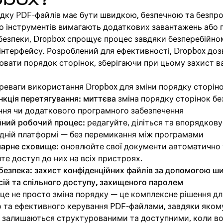
ядку PDF-файлів має бути швидкою, безпечною та безпр
о інструментів вимагають додаткових завантажень або п
безпеки, Dropbox спрощує процес завдяки безперебійно
нтерфейсу. Розроблений для ефективності, Dropbox доз
ювати порядок сторінок, зберігаючи при цьому захист 
реваги використання Dropbox для зміни порядку сторіно
нкція перетягування: миттєва
зміна порядку сторінок бе
ння чи додаткового програмного забезпечення
йний робочий процес:
редагуйте, діліться та впорядков
одній платформі — без перемикання між програмами
марне сховище:
оновлюйте свої документи автоматично 
те доступ до них на всіх пристроях.
безпека: захист конфіденційних файлів за допомогою ш
рсій та спільного доступу, захищеного паролем
це не просто зміна порядку — це комплексне рішення дл
о та ефективного керування PDF-файлами, завдяки яком
 залишаються структурованими та доступними, коли в