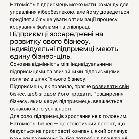
Натомість підприємець може мати команду для
управління кібербезпекою, але йому доведеться
приділяти більше уваги оптимізації процесу
керування файлами та співпраці.
Підприємці зосереджені на
розвитку свого бізнесу.
Індивідуальні підприємці мають
єдину бізнес-ціль.
Основна відмінність між індивідуальними
підприємцями та звичайними підприємцями
полягає в цілях їхнього бізнесу.
Підприємець, як правило, прагне
розвивати свій
бізнес
, щоб згодом його продати. Розширення
бізнесу, яким керує підприємець, вважається
ознакою його успішності.
Для соло-підприємців зростання не є головним.
Натомість, бізнес — це егоїстичний проєкт, що
базується на пристрасті компанії, який оплачує
рахунки та виконує їх, без потреби в плануванні