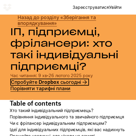
Зареєструватися
Увійти
Назад до розділу «Зберігання та
впорядкування»
ІП, підприємці,
фрілансери: хто
такі індивідуальні
підприємці?
Час читання: 9 хв
•
26 лютого 2025 року
Спробуйте Dropbox сьогодні
Порівняти тарифні плани
Table of contents
Хто такий індивідуальний підприємець?
Порівняння індивідуального та звичайного підприємця
Чи є фрілансер індивідуальним підприємцем?
Ідеї для індивідуальних підприємців, які вас надихнуть
Працюйте наодинці, але ніколи на самоті