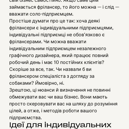
свій бізнес самостійно. Якщо саме цим
займається фрілансер, то його можна — і слід —
вважати соло-підприємцем.
Простіше думати про це так: хоча деякі
фрілансери є індивідуальними підприємцями,
індивідуальні підприємці не обов’язково є
фрілансерами. Чи можна вважати
індивідуальним підприємцем незалежного
графічного дизайнера, який працює повний
робочий день і має 10 постійних клієнтів?
Скоріше за все, так. Чи назвали б ви
фрілансером спеціаліста з догляду за
собаками? Ймовірно, ні.
Зрештою, ці нюанси й визначення не повинні
обмежувати вас чи ваш бізнес. Вони мають
просто скеровувати вас на шляху до розуміння
цілей, а отже, і методів роботи вашого
підприємства.
Ідеї для індивідуальних