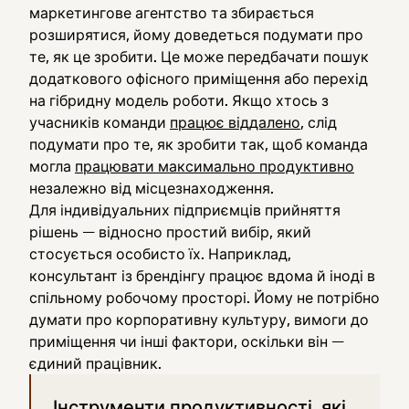
маркетингове агентство та збирається
розширятися, йому доведеться подумати про
те, як це зробити. Це може передбачати пошук
додаткового офісного приміщення або перехід
на гібридну модель роботи. Якщо хтось з
учасників команди
працює віддалено
, слід
подумати про те, як зробити так, щоб команда
могла
працювати максимально продуктивно
незалежно від місцезнаходження.
Для індивідуальних підприємців прийняття
рішень — відносно простий вибір, який
стосується особисто їх. Наприклад,
консультант із брендінгу працює вдома й іноді в
спільному робочому просторі. Йому не потрібно
думати про корпоративну культуру, вимоги до
приміщення чи інші фактори, оскільки він —
єдиний працівник.
Інструменти продуктивності, які