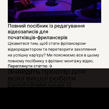
Повний посібник із редагування
відеозаписів для
початківців‑фрилансерів
Цікавитеся тим, щоб стати фрілансером-
відеоредактором та перетворити захоплення
на успішну кар'єру? Ми пояснюємо все в цьому
повному посібнику з фріланс-монтажу відео.
Переглянути статтю
Знайдіть простір для
всієї вашої роботи
Спробуйте Dropbox сьогодні
Dropbox
Продукти
Програма для комп'ютерів
Plus
Програма для мобільних
Professional
пристроїв
Business