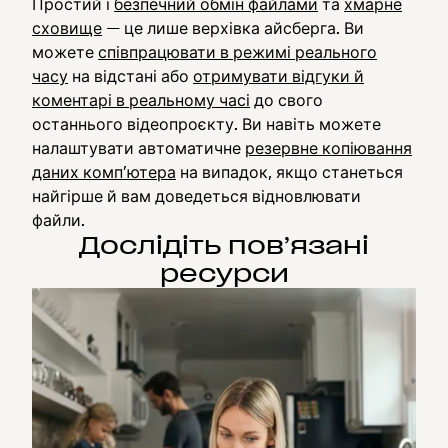
Простий і
безпечний обмін файлами
та
хмарне
сховище
— це лише верхівка айсберга. Ви
можете
співпрацювати в режимі реального
часу
на відстані або
отримувати відгуки й
коментарі в реальному часі
до свого
останнього відеопроєкту. Ви навіть можете
налаштувати автоматичне
резервне копіювання
даних комп’ютера
на випадок, якщо станеться
найгірше й вам доведеться відновлювати
файли.
Дослідіть пов’язані
ресурси