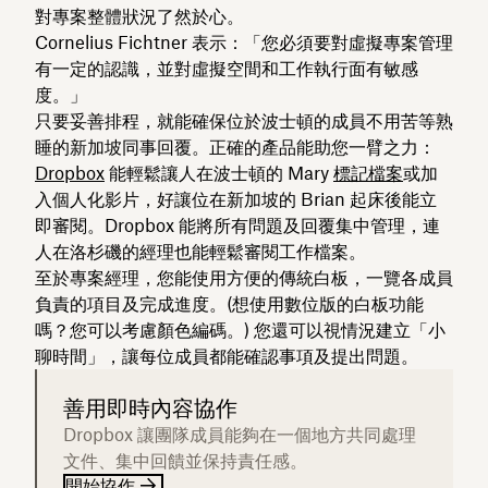
對專案整體狀況了然於心。
Cornelius Fichtner 表示：「您必須要對虛擬專案管理
有一定的認識，並對虛擬空間和工作執行面有敏感
度。」
只要妥善排程，就能確保位於波士頓的成員不用苦等熟
睡的新加坡同事回覆。正確的產品能助您一臂之力：
Dropbox
能輕鬆讓人在波士頓的 Mary
標記檔案
或加
入個人化影片，好讓位在新加坡的 Brian 起床後能立
即審閱。Dropbox 能將所有問題及回覆集中管理，連
人在洛杉磯的經理也能輕鬆審閱工作檔案。
至於專案經理，您能使用方便的傳統白板，一覽各成員
負責的項目及完成進度。(想使用數位版的白板功能
嗎？您可以考慮顏色編碼。) 您還可以視情況建立「小
聊時間」，讓每位成員都能確認事項及提出問題。
善用即時內容協作
Dropbox 讓團隊成員能夠在一個地方共同處理
文件、集中回饋並保持責任感。
開始協作