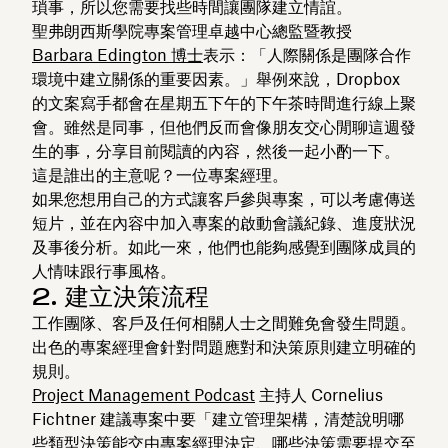
瑣事，所以您需要找些時間讓團隊建立情誼。
聖弗朗西斯學院專案管理卓越中心總監暨教授
Barbara Edington 博士
表示：「人際關係是團隊合作
環境中建立關係的重要因素。」舉例來說，Dropbox
的文案寫手都會在星期五下午的下午茶時間進行線上聚
會。雖然是同事，但他們反而會像朋友交心閒聊這週發
生的事，分享目前閱讀的內容，然後一起小酌一下。
這是誰出的主意呢？一位專案經理。
如果您想用自己的方式讓客戶參與專案，可以考慮傳送
短片，並在內容中加入專案的啟動會議紀錄、進度狀況
及事後分析。如此一來，他們也能夠感覺到團隊成員的
人情味跟行事風格。
2. 建立決策流程
工作團隊、客戶及任何相關人士之間難免會發生問題。
出色的專案經理會針對問題應對和決策原則建立明確的
規則。
Project Management Podcast
主持人 Cornelius
Fichtner 建議專案中要「建立管理架構，清楚說明哪
些類型決策能交由專案經理決定、哪些決策需要提交至