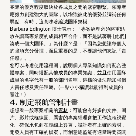
團隊的優秀程度取決於各成員之間的緊密聯繫。領導者
應努力創建強大的團隊，以增強彼此的優勢並彌補任何
弱點。有時，這意味著縮減團隊規模。
Barbara Edington 博士表示：「專案經理必須將重點
放在讓高專業度的成員相互合作，而不是試著將 [他們]
湊成一個大團隊。」為什麼？是：「因為您想讓每個人
的強項充分發揮，而且重要的是，不要讓他們忘記『責
任感』。」
您可以考慮使用流程圖，說明個人專業知識如何配合整
體專案，同時搭配其他成員的專業知識，並且使用團隊
成員的名字代替一般的部門名稱，這樣的做法能加強個
人責任感及責任歸屬。(一點小小稱讚就能得到成員的
關注！)
4. 制定飛航管制計畫
想想看一般專案相關的
素材
：可能會有好多的文件、圖
片、影片或框線圖。厲害的專案經理會把工作流程視覺
化，確保承包商在虛線上簽署，設計者有正確的素材，
開發人員有正確的檔案，而創意總監能有適當時間審閱