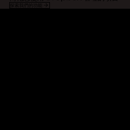
探索我們的功能
Dropbox
產品
桌面應用程式
Plus
行動應用程式
Professional
整合
Business
功能
Enterprise
解決方案
Dash
安全性
DocSend
搶先體驗
Dropbox Sign
範本
Reclaim.ai
免費工具
方案
產品更新
功能
支援服務
傳送超大檔案
說明中心
傳送長影片
聯絡我們
雲端相片儲存空間
隱私權和條款
安全檔案傳輸
Cookie 政策
雲端備份
Cookie 與 CCPA 偏好設定
編輯 PDF
AI 準則
電子簽章
網站地圖