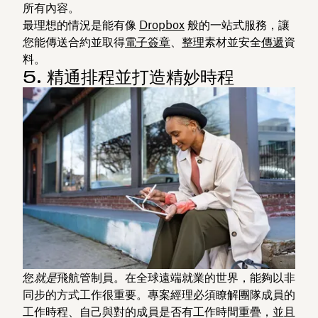
所有內容。
最理想的情況是能有像
Dropbox
般的一站式服務，讓
您能傳送合約並取得
電子簽章
、
整理
素材並安全
傳遞
資
料。
5. 精通排程並打造精妙時程
您
就是
飛航管制員。在全球遠端就業的世界，能夠以非
同步的方式工作很重要。專案經理必須瞭解團隊成員的
工作時程、自己與對的成員是否有工作時間重疊，並且