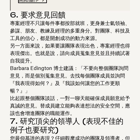
6. 要求意見回饋
專案經理不只讓每件事都按部就班，更身兼士氣領袖、
參謀、朋友、教練及經理的多重身分。對團隊、科技及
工具的信心，都是開創成功的動力來源。
另一方面來說，如果要讓團隊表現出色，專案經理也得
表現傑出。也就是說，請向成員蒐集意見並且持續試著
自我提升。
Barbara Edington 博士建議：「不要向整個團隊詢問
意見，而是個別蒐集意見。去找每個團隊成員並詢問
『我表現得如何？』及『我該如何讓您的工作更順
暢？』」
比起跟整個團隊談話，一對一聊天能確保成員願意給予
真誠的意見。替成員建立能夠表達想法的安全空間，應
該也會增進團隊的職能運作。
7. 研究頂尖的領導人 (表現不佳的
例子也要研究)
您最仰慕誰的表現？仔細觀摩成功的團隊及領導者，但