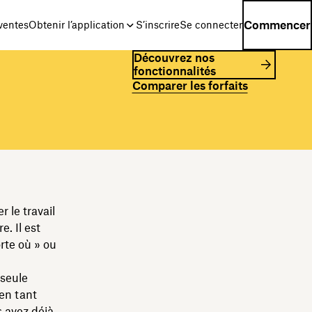
Commencer
ventes
Obtenir l’application
S’inscrire
Se connecter
Découvrez nos
fonctionnalités
Comparer les forfaits
 le travail
. Il est
rte où » ou
 seule
en tant
 avez déjà