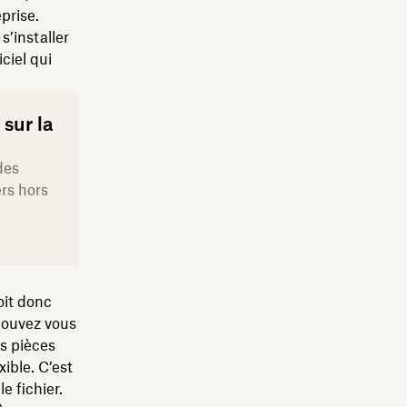
prise.
s’installer
ciel qui
 sur la
des
rs hors
oit donc
pouvez vous
es pièces
xible. C’est
 fichier.