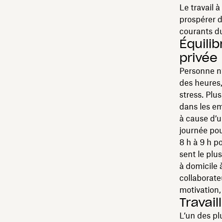
Le travail 
prospérer d
courants du
Équilib
privée
Personne n’
des heures,
stress. Plu
dans les em
à cause d’u
journée pou
8 h à 9 h p
sent le plus
à domicile 
collaborate
motivation,
Travail
L’un des pl