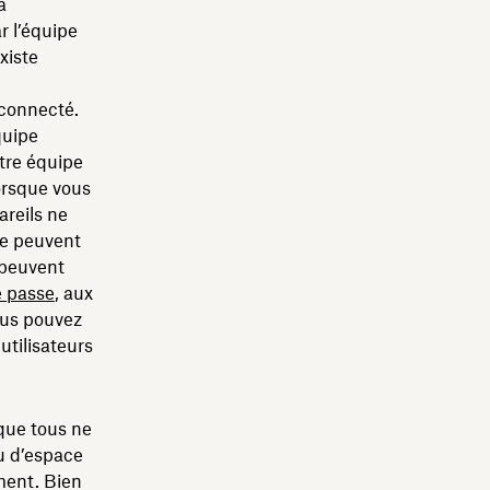
à
r l’équipe
xiste
 connecté.
quipe
tre équipe
lorsque vous
areils ne
se peuvent
i peuvent
e passe
, aux
us pouvez
utilisateurs
 que tous ne
u d’espace
ement. Bien