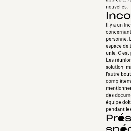
nouvelles.
Inco
Il y a un i
concernant 
personne. L
espace de tr
unie. C’est
Les réunio
solution, m
l’autre bou
complètemen
mentionner 
des documen
équipe doit
pendant les
Prés
spéc