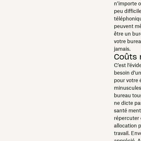
n’importe o
peu diffic
téléphoniq
peuvent mê
être un bur
votre burea
jamais.
Coûts 
C’est l’évi
besoin d’un
pour votre 
minuscules 
bureau tous 
ne dicte pa
santé ment
répercuter 
allocation p
travail. En
apprécié. A