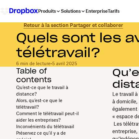
Produits
Solutions
Enterprise
Tarifs
Retour à la section Partager et collaborer
Quels sont les 
télétravail?
6 min de lecture
•
5 avril 2025
Table of
Qu’e
contents
dis
Qu’est-ce que le travail à
Le travail 
distance?
Alors, qu’est-ce que le
à domicile,
télétravail?
également c
Comment le télétravail peut-il
« espace de 
aider les entreprises?
Les télétra
Inconvénients du télétravail
entreprise,
Préservez ce qu’il y a de
qu’indépen