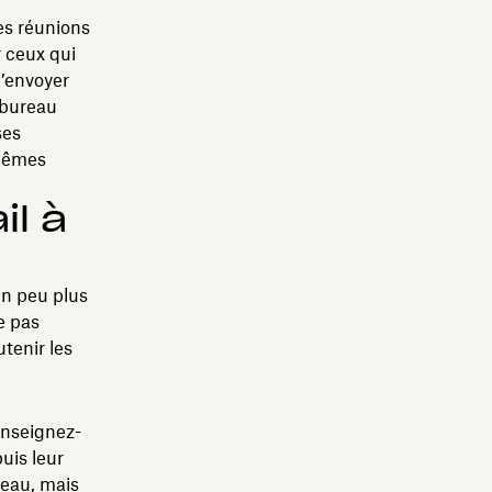
es réunions
r ceux qui
d’envoyer
 bureau
ses
 mêmes
l à
un peu plus
e pas
utenir les
enseignez-
uis leur
reau, mais