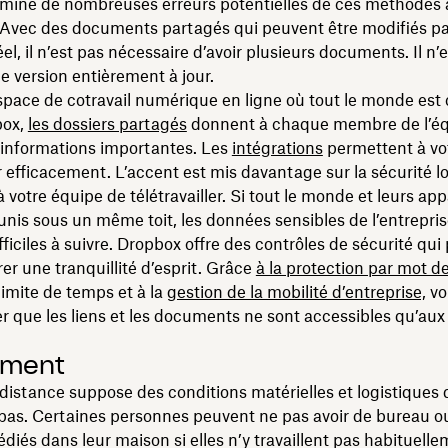
imine de nombreuses erreurs potentielles de ces méthodes 
 Avec des documents partagés qui peuvent être modifiés pa
el, il n’est pas nécessaire d’avoir plusieurs documents. Il n’e
e version entièrement à jour.
pace de cotravail numérique en ligne où tout le monde est
box,
les dossiers partagés
donnent à chaque membre de l’é
 informations importantes. Les
intégrations
permettent à vo
er efficacement. L’accent est mis davantage sur la sécurité 
 votre équipe de télétravailler. Si tout le monde et leurs app
unis sous un même toit, les données sensibles de l’entrepri
ifficiles à suivre. Dropbox offre des contrôles de sécurité qu
er une tranquillité d’esprit. Grâce
à la protection par mot d
limite de temps et à la
gestion de la mobilité d’entreprise,
vo
r que les liens et les documents ne sont accessibles qu’aux 
ement
à distance suppose des conditions matérielles et logistiques
pas. Certaines personnes peuvent ne pas avoir de bureau o
dédiés dans leur maison si elles n’y travaillent pas habituell