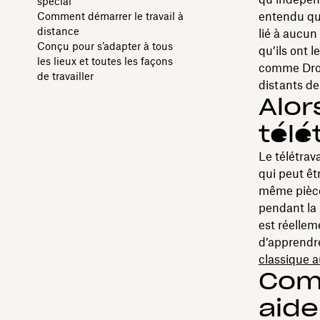
spécial
entendu que
Comment démarrer le travail à
distance
lié à aucun
Conçu pour s’adapter à tous
qu’ils ont 
les lieux et toutes les façons
comme Dropb
de travailler
distants de
Alor
télé
Le télétrava
qui peut êt
même pièce 
pendant la 
est réellem
d’apprendr
classique a
Comm
aide