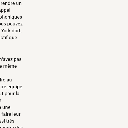
 rendre un
appel
éphoniques
vous pouvez
York dort,
actif que
n’avez pas
a de même
dre au
otre équipe
ut pour la
e
e une
 faire leur
si très
prendre des