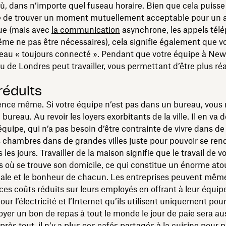
ù, dans n’importe quel fuseau horaire. Bien que cela puisse
ile de trouver un moment mutuellement acceptable pour un 
ue (mais avec
la communication
asynchrone, les appels tél
me ne pas être nécessaires), cela signifie également que 
eau « toujours connecté ». Pendant que votre équipe à New 
u de Londres peut travailler, vous permettant d’être plus ré
réduits
dence même. Si votre équipe n’est pas dans un bureau, vous 
 bureau. Au revoir les loyers exorbitants de la ville. Il en v
équipe, qui n’a pas besoin d’être contrainte de vivre dans de
chambres dans de grandes villes juste pour pouvoir se ren
les jours. Travailler de la maison signifie que le travail de v
s où se trouve son domicile, ce qui constitue un énorme ato
ale et le bonheur de chacun. Les entreprises peuvent mêm
ces coûts réduits sur leurs employés en offrant à leur équip
our l’électricité et l’Internet qu’ils utilisent uniquement pour
voyer un bon de repas à tout le monde le jour de paie sera aus
près tout, il n’y a plus ces cafés partagés à la cuisine pour 