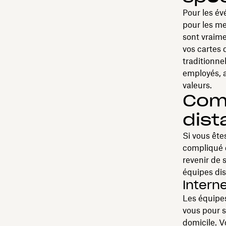
Pour les év
pour les me
sont vraime
vos cartes 
traditionne
employés, a
valeurs.
Comm
dist
Si vous ête
compliqué q
revenir de s
équipes dis
Intern
Les équipes
vous pour s
domicile. V