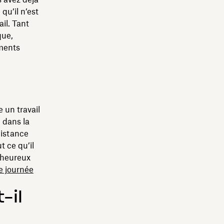
qu’il n’est
ail. Tant
que,
ements
e un travail
 dans la
distance
t ce qu’il
 heureux
e journée
-il