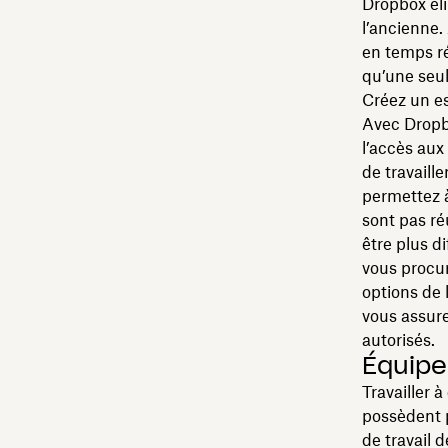
Dropbox él
l’ancienne.
en temps ré
qu’une seul
Créez un es
Avec Drop
l’accès aux
de travaill
permettez à
sont pas ré
être plus d
vous procur
options de 
vous assure
autorisés.
Équip
Travailler 
possèdent 
de travail 