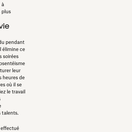
 à
 plus
vie
rdu pendant
l élimine ce
s soirées
’absentéisme
turer leur
es heures de
s où il se
ez le travail
s
e
 talents.
 effectué