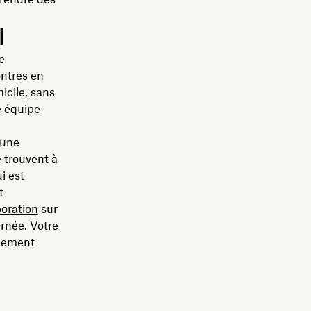
l
e
ontres en
icile, sans
ne équipe
 une
 trouvent à
i est
t
boration
sur
rnée. Votre
ulement