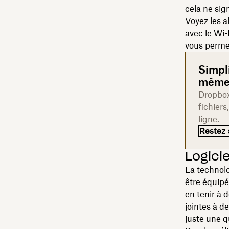
cela ne sig
Voyez les a
avec le Wi-
vous perm
Simpli
même 
Dropbox 
fichier
ligne.
Restez
Logicie
La technolog
être équip
en tenir à 
jointes à de
juste une q