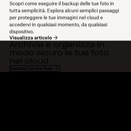
Scopri come eseguire il backup delle tue foto in
tutta semplicità. Esplora alcuni semplici passaggi
per proteggere le tue immagini nel cloud e
accedervi in qualsiasi momento, da qualsiasi
dispositivo.
Visualizza articolo
Archivia e organizza in
modo sicuro le tue foto
nel cloud
Gestisci le tue foto
Dropbox
Prodotti
Applicazione desktop
Plus
App mobile
Professional
Integrazioni
Business
Funzioni
Enterprise
Soluzioni
Dash
Sicurezza
DocSend
Accesso anticipato
Dropbox Sign
Modelli
Reclaim.ai