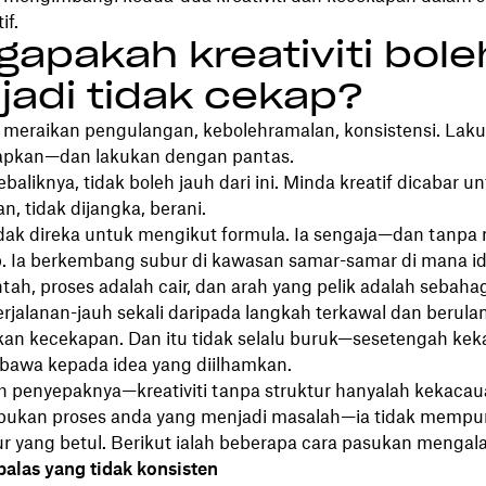
if.
apakah kreativiti bole
adi tidak cekap?
meraikan pengulangan, kebolehramalan, konsistensi. Lak
apkan—dan lakukan dengan pantas.
sebaliknya, tidak boleh jauh dari ini. Minda kreatif dicabar u
, tidak dijangka, berani.
 tidak direka untuk mengikut formula. Ia sengaja—dan tanp
p. Ia berkembang subur di kawasan samar-samar di mana i
ah, proses adalah cair, dan arah yang pelik adalah sebaha
erjalanan-jauh sekali daripada langkah terkawal dan berula
n kecekapan. Dan itu tidak selalu buruk—sesetengah ke
awa kepada idea yang diilhamkan.
ah penyepaknya—kreativiti tanpa struktur hanyalah kekacau
 bukan proses anda yang menjadi masalah—ia tidak mempu
ur yang betul. Berikut ialah beberapa cara pasukan mengal
balas yang tidak konsisten