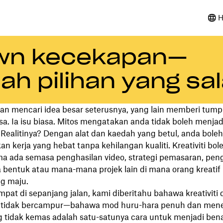
H
i lwn kecekapan—
ah pilihan yang sa
an mencari idea besar seterusnya, yang lain memberi tum
. Ia isu biasa. Mitos mengatakan anda tidak boleh menjadi
 Realitinya? Dengan alat dan kaedah yang betul, anda boleh
n kerja yang hebat tanpa kehilangan kualiti. Kreativiti bol
 ada semasa penghasilan video, strategi pemasaran, pen
a bentuk atau mana-mana projek lain di mana orang kreatif
g maju.
mpat di sepanjang jalan, kami diberitahu bahawa kreativiti 
 tidak bercampur—bahawa mod huru-hara penuh dan men
g tidak kemas adalah satu-satunya cara untuk menjadi ben