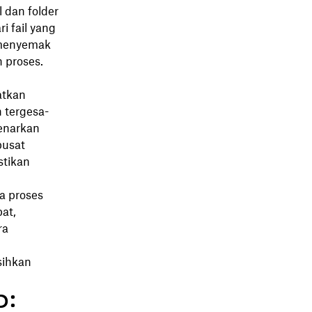
 dan folder
i fail yang
 menyemak
 proses.
atkan
n tergesa-
enarkan
pusat
stikan
a proses
at,
ra
sihkan
p: