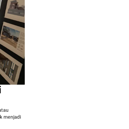
i
atau
k menjadi