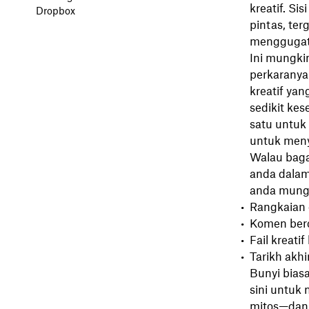
kreatif. Si
Dropbox
pintas, te
menggugat 
Ini mungkin
perkaranya
kreatif ya
sedikit ke
satu untuk
untuk meny
Walau baga
anda dalam
anda mungk
Rangkaian 
Komen berc
Fail kreati
Tarikh akhi
Bunyi biasa
sini untuk
mitos—dan 