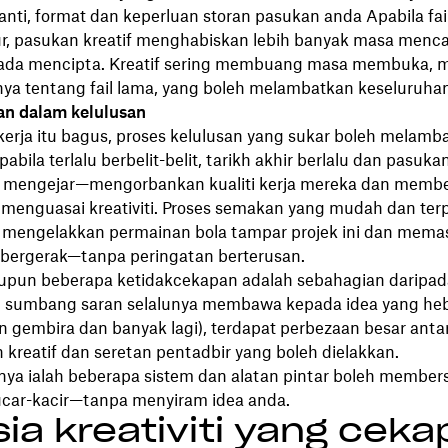
nti, format dan keperluan storan pasukan anda Apabila fail
ur, pasukan kreatif menghabiskan lebih banyak masa mencar
pada mencipta. Kreatif sering membuang masa membuka,
nya tentang fail lama, yang boleh melambatkan keseluruhan
an dalam kelulusan
erja itu bagus, proses kelulusan yang sukar boleh melamb
abila terlalu berbelit-belit, tarikh akhir berlalu dan pasuka
 mengejar—mengorbankan kualiti kerja mereka dan memb
menguasai kreativiti. Proses semakan yang mudah dan ter
engelakkan permainan bola tampar projek ini dan mema
u bergerak—tanpa peringatan berterusan.
aupun beberapa ketidakcekapan adalah sebahagian daripad
esi sumbang saran selalunya membawa kepada idea yang heb
 gembira dan banyak lagi), terdapat perbezaan besar anta
kreatif dan seretan pentadbir yang boleh dielakkan.
knya ialah beberapa sistem dan alatan pintar boleh member
car-kacir—tanpa menyiram idea anda.
ia kreativiti yang ceka