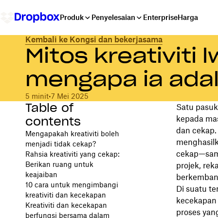
Produk
Penyelesaian
Enterprise
Harga
Kembali ke Kongsi dan bekerjasama
Mitos kreativit
mengapa ia adal
5 minit
•
7 Mei 2025
Table of
Satu pasuk
contents
kepada masa
dan cekap.
Mengapakah kreativiti boleh
menghasilka
menjadi tidak cekap?
cekap—sama
Rahsia kreativiti yang cekap:
Berikan ruang untuk
projek, rek
keajaiban
berkemban
10 cara untuk mengimbangi
Di suatu te
kreativiti dan kecekapan
kecekapan
Kreativiti dan kecekapan
proses yan
berfungsi bersama dalam