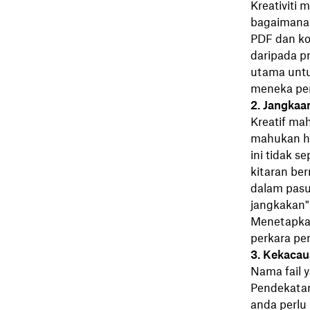
Kreativiti 
bagaimanap
PDF dan ko
daripada p
utama untu
meneka per
2. Jangkaa
Kreatif ma
mahukan ha
ini tidak 
kitaran be
dalam pasu
jangkakan
Menetapka
perkara pe
3. Kekacaua
Nama fail 
Pendekatan
anda perlu