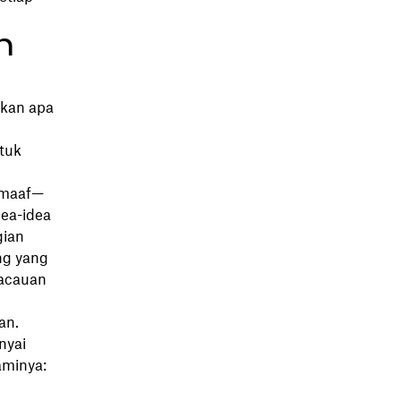
h
ukan apa
ntuk
a maaf—
dea-idea
gian
ng yang
kacauan
an.
nyai
aminya: