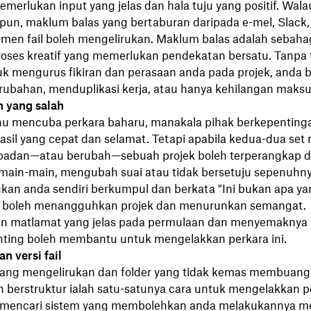
memerlukan input yang jelas dan hala tuju yang positif. Wala
un, maklum balas yang bertaburan daripada e-mel, Slack,
men fail boleh mengelirukan. Maklum balas adalah sebaha
roses kreatif yang memerlukan pendekatan bersatu. Tanpa
k mengurus fikiran dan perasaan anda pada projek, anda b
ubahan, menduplikasi kerja, atau hanya kehilangan maksu
n yang salah
hu mencuba perkara baharu, manakala pihak berkepenting
sil yang cepat dan selamat. Tetapi apabila kedua-dua set
sepadan—atau berubah—sebuah projek boleh terperangkap 
rmain-main, mengubah suai atau tidak bersetuju sepenuhn
kan anda sendiri berkumpul dan berkata "Ini bukan apa y
" boleh menangguhkan projek dan menurunkan semangat.
n matlamat yang jelas pada permulaan dan menyemaknya
nting boleh membantu untuk mengelakkan perkara ini.
n versi fail
yang mengelirukan dan folder yang tidak kemas membuang
 berstruktur ialah satu-satunya cara untuk mengelakkan pe
 mencari sistem yang membolehkan anda melakukannya m