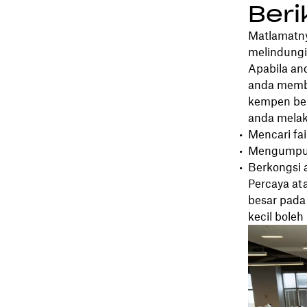
Beri
Matlamatny
melindungi
Apabila and
anda membe
kempen ber
anda melak
Mencari fai
Mengumpul
Berkongsi 
Percaya at
besar pada 
kecil bole