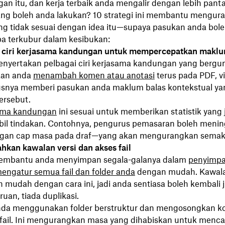
n itu, dan kerja terbaik anda mengalir dengan lebih panta
yang boleh anda lakukan? 10 strategi ini membantu mengur
ng tidak sesuai dengan idea itu—supaya pasukan anda bole
pa terkubur dalam kesibukan:
 ciri kerjasama kandungan untuk mempercepatkan maklu
nyertakan pelbagai ciri kerjasama kandungan yang bergu
an anda
menambah komen atau anotasi
terus pada PDF, v
rusnya memberi pasukan anda maklum balas kontekstual yan
ersebut.
ama kandungan
ini sesuai untuk memberikan statistik yang 
bil tindakan. Contohnya, pengurus pemasaran boleh meni
gan cap masa pada draf—yang akan mengurangkan semak
hkan kawalan versi dan akses fail
embantu anda menyimpan segala-galanya dalam
penyimp
engatur semua fail dan folder anda
dengan mudah. Kawala
h mudah dengan cara ini, jadi anda sentiasa boleh kembali 
ruan, tiada duplikasi.
nda menggunakan folder berstruktur dan mengosongkan k
ail. Ini mengurangkan masa yang dihabiskan untuk mencari