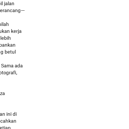
l jalan
 merancang—
nilah
ukan kerja
lebih
rbankan
g betul
. Sama ada
tografi,
za
n ini di
ecahkan
etiap