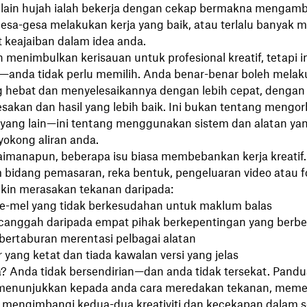
si lain hujah ialah bekerja dengan cekap bermakna mengambi
rgesa-gesa melakukan kerja yang baik, atau terlalu banyak
keajaiban dalam idea anda.
 menimbulkan kerisauan untuk profesional kreatif, tetapi i
—anda tidak perlu memilih. Anda benar-benar boleh melak
ng hebat dan menyelesaikannya dengan lebih cepat, dengan 
sesakan dan hasil yang lebih baik. Ini bukan tentang mengo
 yang lain—ini tentang menggunakan sistem dan alatan yan
okong aliran anda.
imanapun, beberapa isu biasa membebankan kerja kreatif
 bidang pemasaran, reka bentuk, pengeluaran video atau fo
in merasakan tekanan daripada:
e-mel yang tidak berkesudahan untuk maklum balas
anggah daripada empat pihak berkepentingan yang berbe
f bertaburan merentasi pelbagai alatan
r yang ketat dan tiada kawalan versi yang jelas
? Anda tidak bersendirian—dan anda tidak tersekat. Pandua
 menunjukkan kepada anda cara meredakan tekanan, mem
mengimbangi kedua-dua kreativiti dan kecekapan dalam s