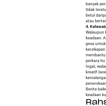
banyak pera
tidak terat
betul dari
atau berta
4. Kelewat
Walaupun k
keadaan. Ap
gesa untuk
kecekapan 
membantu m
perkara it
Ingat, wal
kreatif (s
kemalangan
penerokaan 
Berita bai
keadaan ku
Rahs