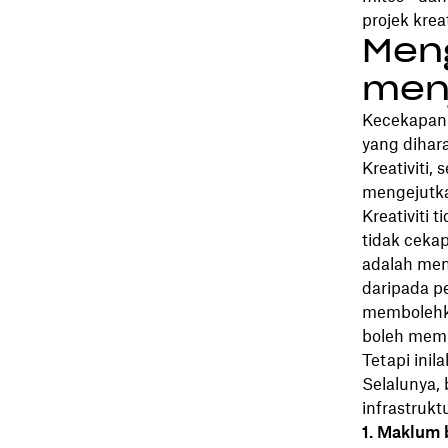
projek kreat
Meng
menj
Kecekapan 
yang dihar
Kreativiti, 
mengejutkan
Kreativiti
tidak ceka
adalah ment
daripada p
membolehka
boleh memb
Tetapi inil
Selalunya,
infrastrukt
1. Maklum 