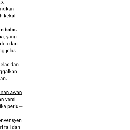
s.
angkan
h kekal
m balas
na, yang
ideo dan
g jelas
jelas dan
nggalkan
an.
anan awan
n versi
jika perlu—
onvensyen
 fail dan