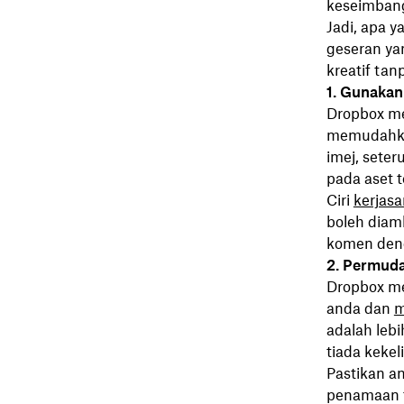
keseimbanga
Jadi, apa 
geseran ya
kreatif tan
1. Gunakan
Dropbox me
memudahk
imej, sete
pada aset t
Ciri
kerjas
boleh diam
komen den
2. Permuda
Dropbox m
anda dan
m
adalah lebi
tiada kekeli
Pastikan a
penamaan f