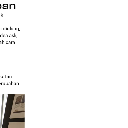
ban
uk
h diulang,
ea asli,
ah cara
gkatan
Perubahan