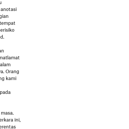
u
 anotasi
gian
 tempat
erisiko
d.
an
 matlamat
dalam
ya. Orang
ang kami
 pada
 masa.
rkara ini,
erentas