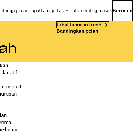
Bermula
ubungi jualan
Dapatkan aplikasi
Daftar diri
Log masuk
Lihat laporan trend
Bandingkan pelan
lah
puan
 kreatif
eh menjadi
gurusan
dan
erima
ar-benar