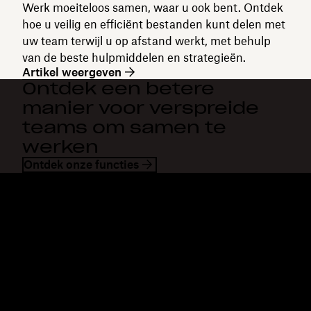
Werk moeiteloos samen, waar u ook bent. Ontdek
hoe u veilig en efficiënt bestanden kunt delen met
uw team terwijl u op afstand werkt, met behulp
van de beste hulpmiddelen en strategieën.
Artikel weergeven
Ontdek een betere
manier voor verspreide
teams om samen te
werken
Ontdek onze functies
Dropbox
Producten
Desktopapp
Plus
Mobiele app
Professional
Integraties
Business
Functies
Enterprise
Oplossingen
Dash
Beveiliging
DocSend
Vroege toegang
Dropbox Sign
Sjablonen
Reclaim.ai