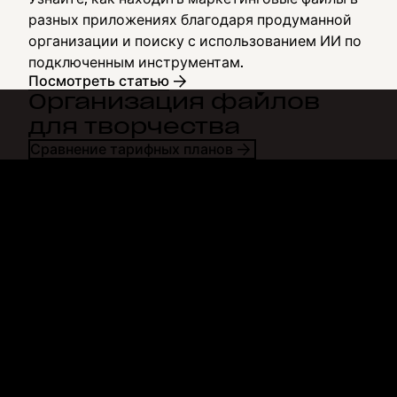
разных приложениях благодаря продуманной
организации и поиску с использованием ИИ по
подключенным инструментам.
Посмотреть статью
Организация файлов
для творчества
Сравнение тарифных планов
Dropbox
Продукты
Программа для
Plus
компьютера
Professional
Мобильное приложение
Business
Интеграция
Enterprise
Функции
Dash
Решения
DocSend
Безопасность
Dropbox Sign
Ранний доступ
Reclaim.ai
Шаблоны
Тарифные планы
Бесплатные инструменты
Обновления продуктов
Функции
Поддержка