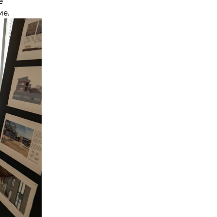
е
ие.