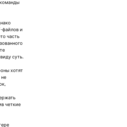
 команды
днако
F-файлов и
это часть
изованного
те
виду суть.
роны хотят
 не
ок,
держать
ив четкие
тере