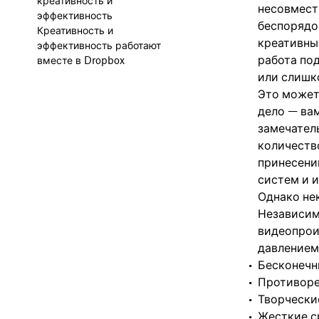
креативность и
несовмест
эффективность
беспорядо
Креативность и
креативны
эффективность работают
работа по
вместе в Dropbox
или слишк
Это может
дело — вам
замечател
количество
принесени
систем и 
Однако не
Независимо
видеопрои
давлением
Бесконечн
Противоре
Творчески
Жесткие с