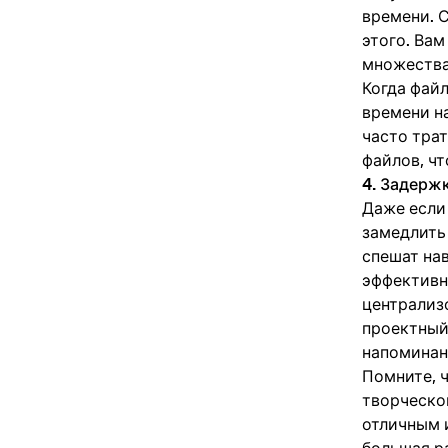
времени. 
этого. Вам
множества
Когда файл
времени на
часто тра
файлов, чт
4. Задерж
Даже если
замедлить 
спешат на
эффективн
централиз
проектный
напоминан
Помните, 
творческо
отличным 