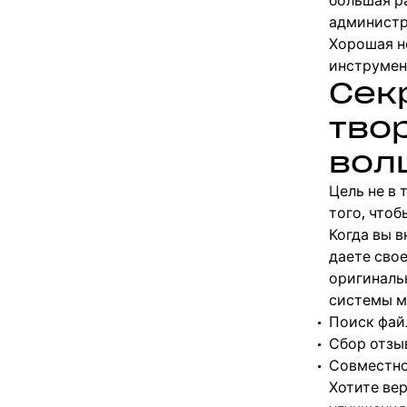
большая р
администр
Хорошая н
инструмен
Сек
тво
вол
Цель не в 
того, чтоб
Когда вы 
даете свое
оригиналь
системы мо
Поиск фай
Сбор отзы
Совместно
Хотите вер