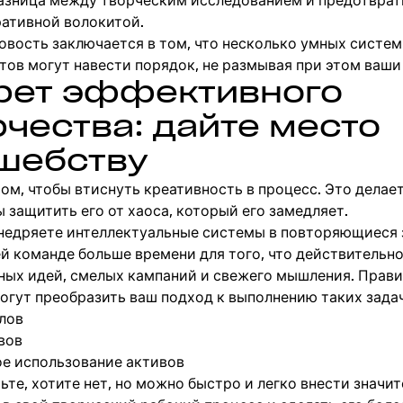
азница между творческим исследованием и предотвра
ативной волокитой.
овость заключается в том, что несколько умных систем
тов могут навести порядок, не размывая при этом ваши
рет эффективного
рчества: дайте место
шебству
том, чтобы втиснуть креативность в процесс. Это делае
ы защитить его от хаоса, который его замедляет.
внедряете интеллектуальные системы в повторяющиеся 
й команде больше времени для того, что действительно
ных идей, смелых кампаний и свежего мышления. Прав
гут преобразить ваш подход к выполнению таких задач,
лов
вов
е использование активов
ьте, хотите нет, но можно быстро и легко внести значи