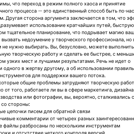
имы, что переход в режим полного хаоса и принятие
чного процесса — это единственный способ быть по-н
м. Другая сторона аргумента заключается в том, что э
дразумевает использование кратчайших путей, быструю
ом тщательное планирование, что подрывает магию ва
 вызвать недоумение у творческого профессионала, но 
 не нужно выбирать. Вы, безусловно, можете выполнить
ьную творческую работу и сделать ее быстрее, с меньш
м узких мест и лучшими результатами. Речь не идет о
и одного в жертву другому, а об использовании правил
инструментов для поддержки вашего потока.
которые общие проблемы затрудняют творческую работ
 от того, работаете ли вы в сфере маркетинга, дизайна
зводства или фотографии, вы, вероятно, сталкивались 
 со стороны:
ые цепочки писем для обратной связи
чивые комментарии от четырех разных заинтересован
е файлы разбросаны по нескольким инструментам
роки и отсутствие четкого контроля версий