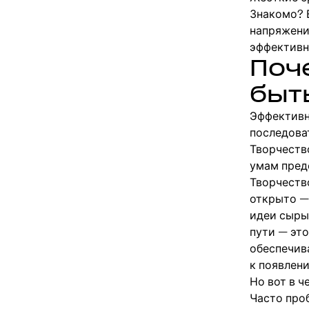
Знакомо? 
напряжени
эффективн
Поч
быт
Эффективн
последоват
Творчество
умам пред
Творчеств
открыто —
идеи сыры
пути — эт
обеспечив
к появлен
Но вот в ч
Часто проб