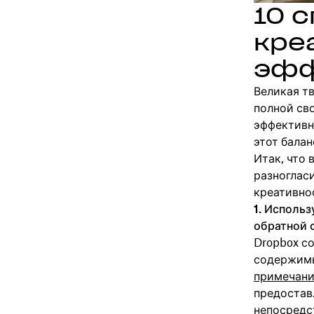
10 
кре
эфф
Великая т
полной сво
эффективн
этот балан
Итак, что
разногласи
креативнос
1. Исполь
обратной с
Dropbox с
содержимы
примечан
предостав
непосредс