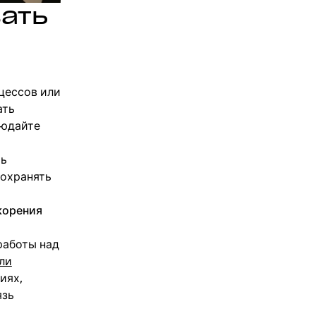
ать
цессов или
ать
людайте
ть
сохранять
корения
работы над
ли
иях,
язь