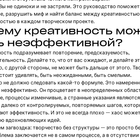
Вы не одиноки и не застряли. Это руководство поможет
е, разрушить миф и найти баланс между креативностью
остью в каждом творческом проекте.
ему креативность мо
ь неэффективной?
ость подразумевает повторение, предсказуемость,
ельность. Делайте то, что от вас ожидают, и делайте э
, с другой стороны, не может быть дальше от этого. Т
стоит удивлять, быть неожиданными, быть смелыми.
о не должно следовать какой-то формуле. Это намеренн
 неэффективно. Он процветает в неопределенных област
е, процессы изменчивые, а странные указания являютс
о далеко от контролируемых, повторяемых шагов, кото
ают эффективность. И это не всегда плохо — хаос може
ию вдохновляющих идей.
ем загвоздка: творчество без структуры — это просто б
лема заключается не в самом процессе, а в отсутствии