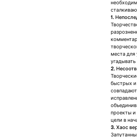
необходим
сталкиваю
1. Непосле
Творчеств
разрознен
комментари
творческо
места для
угадывать 
2. Несоот
Творчески
быстрых и 
совпадают
исправлен
объединивш
проекты и
цели в нач
3. Хаос в
Запутанные