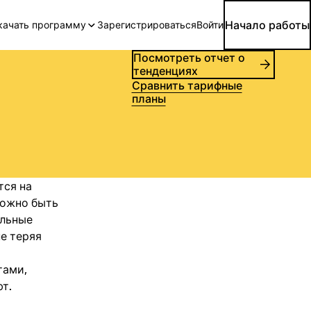
Начало работы
качать программу
Зарегистрироваться
Войти
Посмотреть отчет о
тенденциях
Сравнить тарифные
планы
тся на
можно быть
ильные
е теряя
тами,
т.