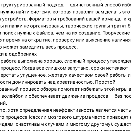
Структурированный подход — единственный способ изб
 нужно найти систему, которая позволит вам делать это
 устройств, форматов и требований вашей команды к х
ы и папки не организованы, творческие группы тратят 
 поиск нужных файлов, чем на их создание. Творческие
тят время на открытие, проверку или выяснение наличи
о может замедлить весь процесс.
ки в одобрениях
 работа выполнена хорошо, сложный процесс утвержде
процесс. Когда все слишком запутано, сроки истекают,
верстать упущенное, жертвуя качеством своей работы и
ости доминировать над креативностью. Простой
ованный процесс обзора помогает избежать этой игры 
 волейбол и обеспечивает движение процесса — без по
ий.
что, хотя определенная неэффективность является част
го процесса (сессии мозгового штурма часто приводят 
идеям, счастливым случаям и многому другому), сущес