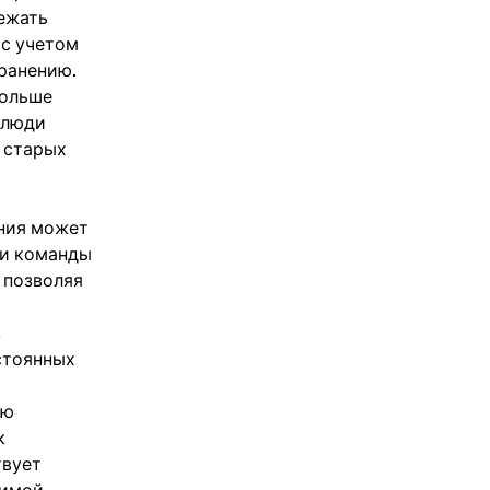
ежать
 с учетом
ранению.
больше
 люди
я старых
ния может
 и команды
 позволяя
в
стоянных
ью
к
твует