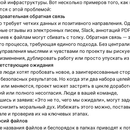
ой инфраструктуры. Вот несколько примеров того, как
тся с этой проблемой:
довательная обратная связь
о требует четких данных и позитивного направления. О
ные отзывы из электронных писем, Slack, аннотаций PD
ев к файлам могут сбивать с толку. Обратная связь — 
го процесса, требующая единого подхода. Без централ
 управления мыслями и чувствами по проекту вы рискуе
изменения, дублировать работу или просто упускать из 
ветствующие ожидания
е люди хотят пробовать новое, а заинтересованные сто
безопасных результатов. Но когда эти два набора целей
 или меняются, проект может застрять в цикле доработ
ий или полного несогласия. Люди в вашей команде,
ись и заявив: «Это не то, чего мы ожидали», могут за
 снизить моральный дух. Избежать этого можно, постав
але и проверив их на ключевых этапах.
ерсий файлов
 названия файлов и беспорядок в папках приводят к по