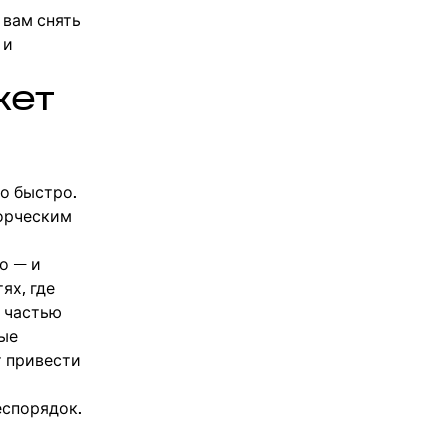
 вам снять
 и
жет
то быстро.
ворческим
о — и
ях, где
я частью
рые
т привести
еспорядок.