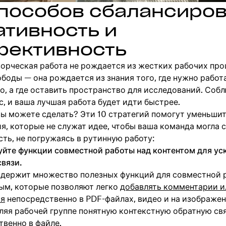
способов сбалансиров
ативность и
ективность
ворческая работа не рождается из жестких рабочих про
боды — она рождается из знания того, где нужно работ
о, а где оставить пространство для исследований. Соб
с, и ваша лучшая работа будет идти быстрее.
 вы можете сделать? Эти 10 стратегий помогут уменьши
я, которые не служат идее, чтобы ваша команда могла 
ть, не погружаясь в рутинную работу:
зуйте функции совместной работы над контентом для ус
вязи.
одержит множество полезных функций для совместной 
м, которые позволяют легко
добавлять комментарии и
ия
непосредственно в PDF-файлах, видео и на изображен
ляя рабочей группе понятную контекстную обратную св
твенно в файле.