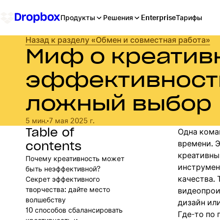
Продукты
Решения
Enterprise
Тарифы
Назад к разделу «Обмен и совместная работа»
Миф о креатив
эффективности
ложный выбор
5 мин.
•
7 мая 2025 г.
Table of
Одна кома
contents
времени. 
креативны
Почему креативность может
инструмен
быть неэффективной?
качества.
Секрет эффективного
творчества: дайте место
видеопрои
волшебству
дизайн или
10 способов сбалансировать
Где-то по 