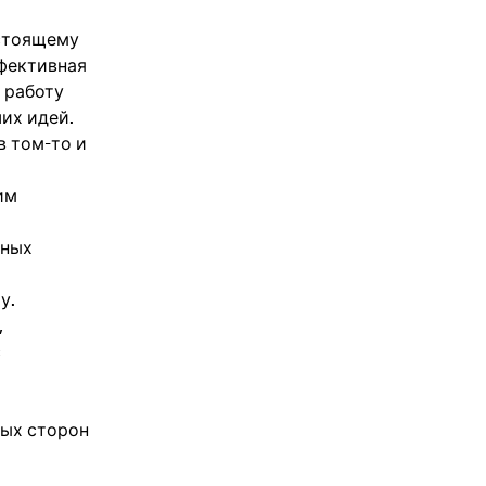
астоящему
ффективная
 работу
ших идей.
в том-то и
им
ьных
у.
,
с
ных сторон