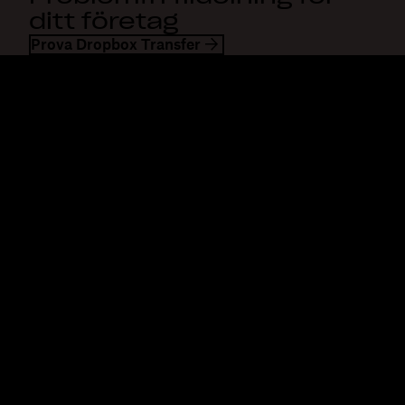
ditt företag
Prova Dropbox Transfer
Dropbox
Produkter
Klienten
Plus
Mobilapp
Professional
Integreringar
Business
Funktioner
Enterprise
Lösningar
Dash
Säkerhet
DocSend
Tidig åtkomst
Dropbox Sign
Mallar
Reclaim.ai
Kostnadsfria verktyg
Planer
Produktuppdateringar
Funktioner
Support
Skicka stora filer
Hjälpcenter
Skicka långa videor
Kontakta oss
Molnfotolagring
Sekretess och villkor
Säker filöverföring
Cookiepolicy
Säkerhetskopiering i molnet
Cookie- och CCPA-