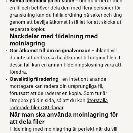
Samla feedback på ett ställe
– om du arbetar med
en fil och behöver dela den med flera personer för
granskning kan du
hålla ordning på saker och ting
genom att bevilja åtkomst i stället för att skicka ut
separata kopior.
Nackdelar med fildelning med
molnlagring
Ger åtkomst till din originalversion
– ibland vill
du inte att andra ska ha åtkomst till originalfilen. I
dessa fall kan en annan fildelningslösning vara att
föredra.
Oavsiktlig filradering
– en intet ont anande
mottagare kan radera din ursprungliga fil,
förutsatt att de raderar en kopia. Som tur är
Dropbox på din sida, så att du kan
återställa
raderade filer i 30 dagar
.
När man ska använda molnlagring för
att dela filer
Fildelning med molnlagring är perfekt när du vill