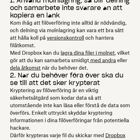
1. Använd molnlagring, så blir delning
och samarbete inte svårare än att
kopiera en länk
Kom ihåg att filöverföring inte alltid är nödvändig,
och delning via molnlagring kan vara ett bra sätt
att hålla koll på
versionskontroll
och hantera
filåtkomst.
Med Dropbox kan du
lagra dina filer i molnet
, vilket
gör att du kan samarbeta smidigt
med andra
eller
dela åtkomst
när du behöver det.
2. När du behöver föra över ska du
se till att det sker krypterat
Kryptering av filöverföring är en viktig
säkerhetsåtgärd som kodar data så att
utomstående inte kan läsa eller förstå de data som
överförs. Enkelt uttryckt skyddar kryptering
informationen i dina filöverföringar från potentiella
hackare.
Därför krypteras varje fil du skickar med
Dropbox