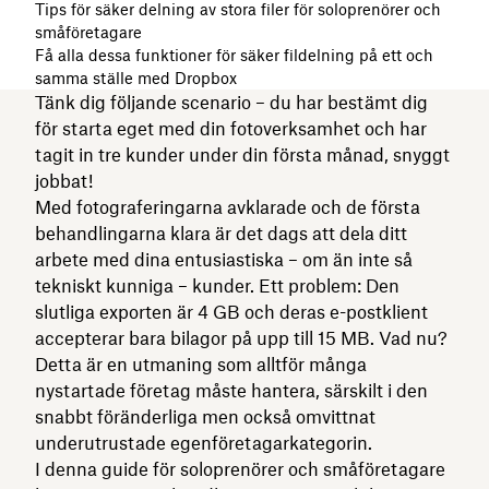
Tips för säker delning av stora filer för soloprenörer och
småföretagare
Få alla dessa funktioner för säker fildelning på ett och
samma ställe med Dropbox
Tänk dig följande scenario – du har bestämt dig
för starta eget med din fotoverksamhet och har
tagit in tre kunder under din första månad, snyggt
jobbat!
Med fotograferingarna avklarade och de första
behandlingarna klara är det dags att dela ditt
arbete med dina entusiastiska – om än inte så
tekniskt kunniga – kunder. Ett problem: Den
slutliga exporten är 4 GB och deras e-postklient
accepterar bara bilagor på upp till 15 MB. Vad nu?
Detta är en utmaning som alltför många
nystartade företag måste hantera, särskilt i den
snabbt föränderliga men också omvittnat
underutrustade egenföretagarkategorin.
I denna guide för soloprenörer och småföretagare