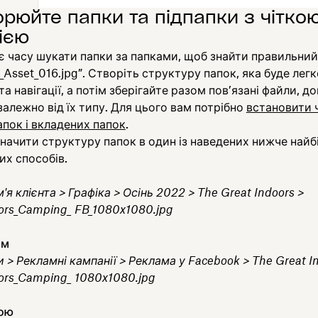
орюйте папки та підпапки з чітко
ією
є часу шукати папки за папками, щоб знайти правильний
Asset_016.jpg”. Створіть структуру папок, яка буде лег
та навігації, а потім зберігайте разом пов’язані файли, д
залежно від їх типу. Для цього вам потрібно
встановити 
апок і вкладених папок
.
ачити структуру папок в один із наведених нижче найб
их способів.
м'я клієнта > Графіка > Осінь 2022 > The Great Indoors >
ors_Camping_ FB_1080x1080.jpg
ом
и > Рекламні кампанії > Реклама у Facebook > The Great I
ors_Camping_ 1080x1080.jpg
тою