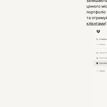
залишаютьс
цінного мі
портфоліо 
та отримуй
клієнтами
!