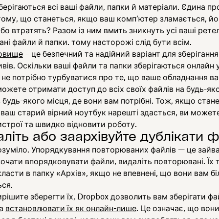
берігаються всі ваші файли, папки й матеріали. Єдина п
тому, що станеться, якщо ваш комп’ютер зламається, йо
бо втратять? Разом із ним вмить зникнуть усі ваші рете
ні файли й папки. тому насторожі слід бути всім.
овище
– це безпечний та надійний варіант для зберігання
вів. Оскільки ваші файли та папки зберігаються онлайн у
 не потрібно турбуватися про те, що ваше обладнання ва
ожете отримати доступ до всіх своїх файлів на будь-як
з будь-якого місця, де вони вам потрібні. Тож, якщо стан
і ваш старий вірний ноутбук нарешті здасться, ви можете
строї та швидко відновити роботу.
аліть або заархівуйте дублікати 
озуміло. Упорядкування повторюваних файлів — це зайва
очати впорядковувати файли, видаліть повторювані. Їх
ласти в папку «Архів», якщо не впевнені, що вони вам б
ся.
рішите зберегти їх, Dropbox дозволить вам зберігати фа
та
встановлювати їх як онлайн-лише
. Це означає, що вон