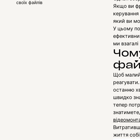
своїх файлів
Якщо ви ф
керування
який ви м
У цьому по
ефективни
ми взагал
Чом
фай
Щоб малий 
реагувати.
останню хв
швидко зна
тепер пот
знатимете,
відеомонт
Витративш
життя собі