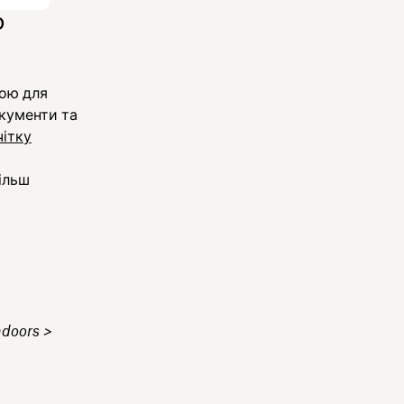
ю
кою для
окументи та
чітку
ільш
ndoors >