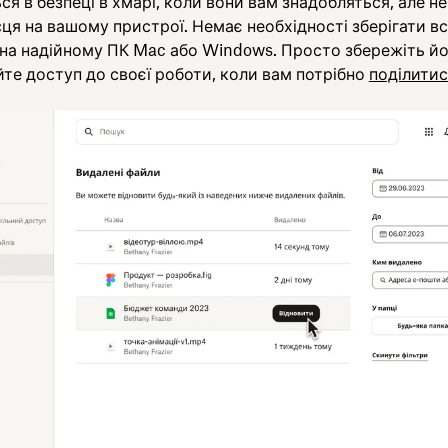
я в безпеці в хмарі, коли вони вам знадобляться, але н
сця на вашому пристрої. Немає необхідності зберігати в
на надійному ПК Mac або Windows. Просто збережіть йо
те доступ до своєї роботи, коли вам потрібно
поділитис