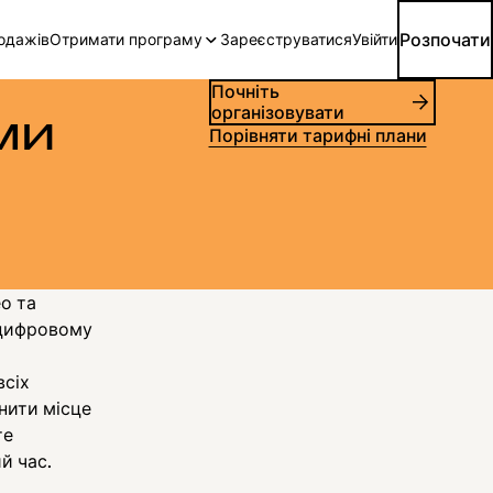
Розпочати
родажів
Отримати програму
Зареєструватися
Увійти
Почніть
організовувати
ми
Порівняти тарифні плани
ео та
 цифровому
всіх
нити місце
те
й час.