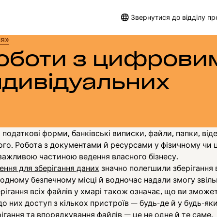
Звернутися до відділу п
ня»
оботи з цифрови
ндивідуальних
 податкові форми, банківські виписки, файли, папки, від
ого. Робота з документами й ресурсами у фізичному чи
важливою частиною ведення власного бізнесу.
ення для зберігання даних
значно полегшили зберігання 
 одному безпечному місці й водночас надали змогу звіль
берігання всіх файлів у хмарі також означає, що ви зможе
о них доступ з кількох пристроїв — будь-де й у будь-яки
ігання та впорядкування файлів — це не одне й те саме.