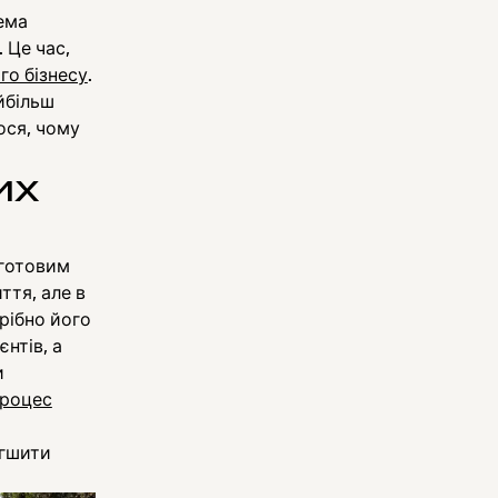
ема
 Це час,
го бізнесу
.
йбільш
ося, чому
их
 готовим
ття, але в
рібно його
нтів, а
и
роцес
егшити