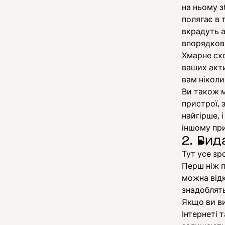
на ньому з
полягає в 
вкрадуть а
впорядкова
Хмарне сх
ваших акти
вам ніколи
Ви також м
пристрої, 
найгірше, 
іншому при
2. Вид
Тут усе зр
Перш ніж п
можна відк
знадоблять
Якщо ви ви
Інтернеті 