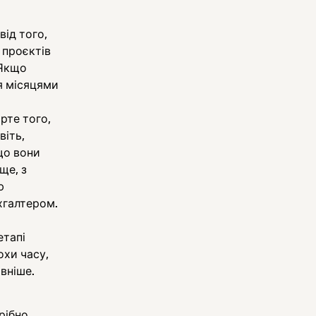
від того,
 проєктів
 Якщо
я місяцями
рте того,
віть,
що вони
ще, з
ю
хгалтером.
етапі
охи часу,
вніше.
рібно