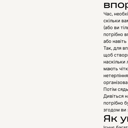
впо
Час, необх
скільки ва
(або ви ті
потрібно в
або навіть 
Так, для в
щоб ство
наскільки 
мають чітк
нетерпіння
організова
Потім сядь
Дивіться н
потрібно б
згодом ви 
Як 
Існує бага