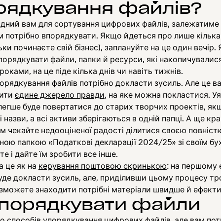
рядкування файлів?
ідний вам для сортування цифрових файлів, залежатиме 
м потрібно впорядкувати. Якщо йдеться про лише кілька
льки починаєте свій бізнес), заплануйте на це один вечір.
порядкувати файли, папки й ресурси, які накопичувалис
роками, на це піде кілька днів чи навіть тижнів.
порядкування файлів потрібно докласти зусиль. Але це ва
рити
єдине джерело правди
, на яке можна покластися. Уя
легше буде повертатися до старих творчих проектів, як
і назви, а всі активи зберігаються в одній папці. А ще кра
м чекайте недооціненої радості ділитися своєю повніст
ною папкою «Податкові декларації 2024/25» зі своїм бу
те і дайте їм зробити все інше.
а це як на
керування поштовою скринькою
: на першому 
уде докласти зусиль, але, приділивши цьому процесу тр
зможете знаходити потрібні матеріали швидше й ефекти
упорядкувати файли
то способів упорядкування цифрових файлів, але вам пот