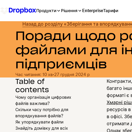
Продукти
Рішення
Enterprise
Тарифи
Назад до розділу «Зберігання та впорядкуван
Поради щодо р
файлами для і
підприємців
Час читання: 10 хв
•
27 грудня 2024 р
Table of
Контракти,
contents
багато інш
форматі є 
Чому організація цифрових
Хмарні ріш
файлів важлива?
ресурсів в
Скільки часу потрібно для
впорядкування файлів?
в офісі. З
Як упорядкувати файли
отримати д
Знайдіть домівку для всіх
Однак збер