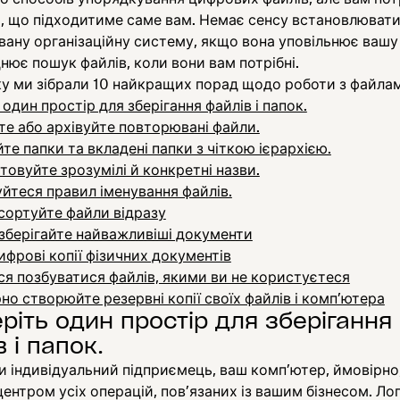
, що підходитиме саме вам. Немає сенсу встановлювати
ану організаційну систему, якщо вона уповільнює вашу
нює пошук файлів, коли вони вам потрібні.
ку ми зібрали 10 найкращих порад щодо роботи з файла
 один простір для зберігання файлів і папок.
те або архівуйте повторювані файли.
е папки та вкладені папки з чіткою ієрархією.
овуйте зрозумілі й конкретні назви.
йтеся правил іменування файлів.
сортуйте файли відразу
зберігайте найважливіші документи
ифрові копії фізичних документів
ся позбуватися файлів, якими ви не користуєтеся
но створюйте резервні копії своїх файлів і комп’ютера
еріть один простір для зберігання
 і папок.
и індивідуальний підприємець, ваш комп’ютер, ймовірно,
ентром усіх операцій, пов’язаних із вашим бізнесом. Лог