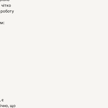
 чітко
 роботу
ми:
 є
ічно, що