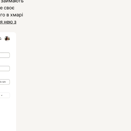
е займають
се своє
го в хмарі
я нею з