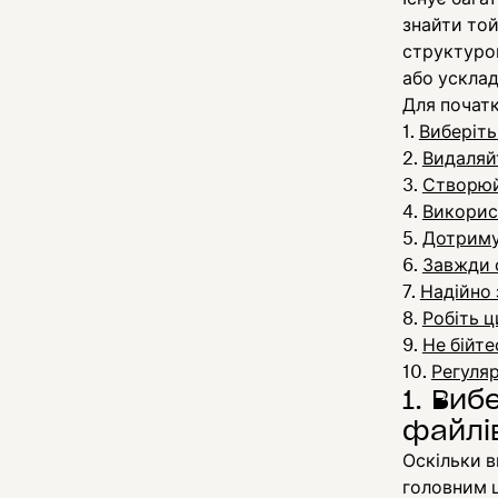
знайти той
структуров
або усклад
Для почат
Виберіть
Видаляй
Створюйт
Використ
Дотриму
Завжди 
Надійно 
Робіть ц
Не бійте
Регуляр
1. Виб
файлів
Оскільки в
головним ц