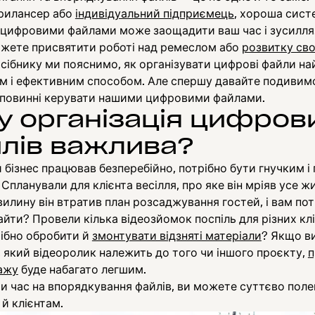
рилансер або
індивідуальний підприємець
, хороша сист
 цифровими файлами може заощадити ваш час і зусилля.
ожете присвятити роботі над ремеслом або
розвитку сво
сібнику ми пояснимо, як організувати цифрові файли на
м і ефективним способом. Але спершу давайте подивим
і повинні керувати нашими цифровими файлами.
у організація цифров
лів важлива?
бізнес працював безперебійно, потрібно бути гнучким і
 Спланували для клієнта весілля, про яке він мріяв усе жи
илину він втратив план розсаджування гостей, і вам пот
йти? Провели кілька відеозйомок поспіль для різних кліє
рібно обробити й
змонтувати відзняті матеріали
? Якщо в
 який відеоролик належить до того чи іншого проєкту,
п
ажу
буде набагато легшим.
и час на впорядкування файлів, ви можете суттєво пол
 й клієнтам.