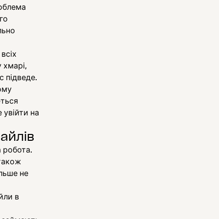
роблема
го
льно
 всіх
 хмарі,
с підведе.
ому
еться
 увійти на
файлів
 робота.
 також
ільше не
йли в
и