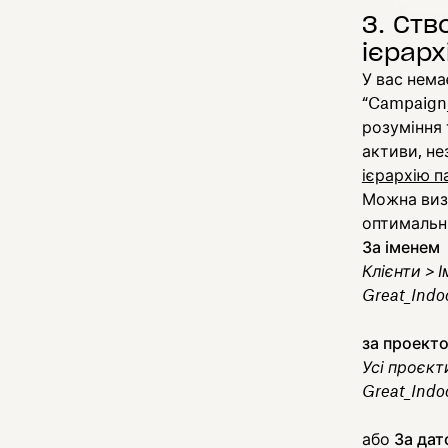
3. Ств
ієрарх
У вас нема
“Campaign_
розуміння 
активи, не
ієрархію п
Можна визн
оптимальн
За іменем
Клієнти > І
Great_Indo
за проект
Усі проєкт
Great_Indo
або
За да