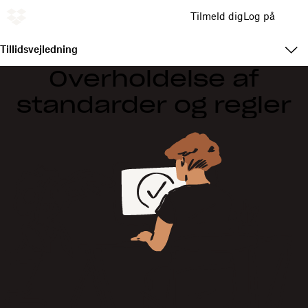
Tilmeld dig
Log på
Tillidsvejledning
Overholdelse af
standarder og regler