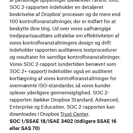
af personlige oplysninger (beskrevet i afsnit 100).
SOC 2-rapporten indeholder en detaljeret
beskrivelse af Dropbox' processer og de mere end
100 kontrolforanstaltninger, der er indført for at
beskytte dine ting. Ud over vores uafhængige
tredjepartsauditørs udtalelse om effektiviteten af
vores kontrolforanstaltningers design og drift
indeholder rapporten auditørens testprocedurer
og resultater for samtlige kontrolforanstaltninger.
Vores SOC 2-rapport (undertiden benævnt som
SOC 2+-rapport) indeholder også en auditeret
kortlægning af vores kontrolforanstaltninger for
ovennævnte ISO-standarder, så vores kunder
oplever yderligere gennemsigtighed. SOC 2-
rapporten dækker Dropbox Standard, Advanced,
Enterprise og Education. SOC 2-rapporten kan
downloades i Dropbox
Trust Center
.
SOC 1/SSAE 18/ISAE 3402 (tidligere SSAE 16
eller SAS 70)