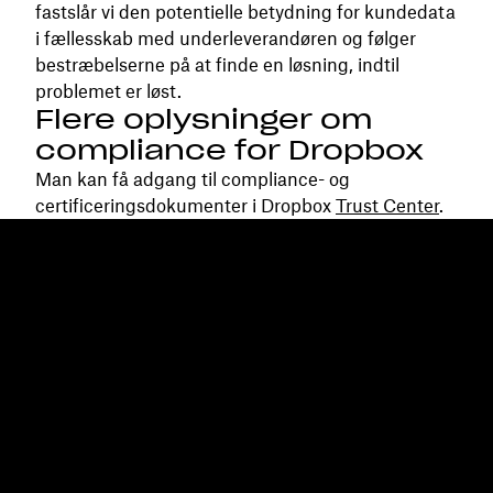
fastslår vi den potentielle betydning for kundedata
i fællesskab med underleverandøren og følger
bestræbelserne på at finde en løsning, indtil
problemet er løst.
Flere oplysninger om
compliance for Dropbox
Man kan få adgang til compliance- og
certificeringsdokumenter i Dropbox
Trust Center
.
Dropbox
Produkter
Til computeren
Plus
Mobilapp
Professional
Integrationer
Business
Funktioner
Enterprise
Løsninger
Dash
Sikkerhed
DocSend
Tidlig adgang
Dropbox Sign
Skabeloner
Reclaim.ai
Gratis værktøjer
Planer
Produktopdateringer