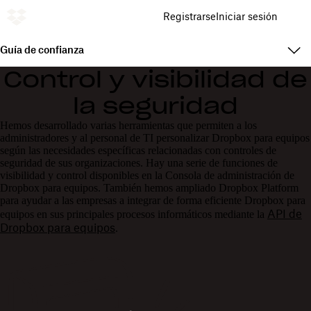
Registrarse
Iniciar sesión
Guía de confianza
Control y visibilidad de
la seguridad
Hemos desarrollado varias herramientas que permiten a los
administradores y al personal de TI personalizar Dropbox para equipos
según las necesidades específicas relacionadas con controles de
seguridad de sus organizaciones. Hay una serie de funciones de
visibilidad y control disponibles en la Consola de administración de
Dropbox para equipos. También hemos ampliado Dropbox Platform
para ayudar a las empresas a integrar de forma eficiente Dropbox para
API de
equipos en sus principales procesos informáticos mediante la
Dropbox para equipos
.