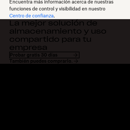
Encuentra más información acerca de nuestras
funciones de control y visibilidad en nuestro
Centro de confianza
.
La mejor solución de
almacenamiento y uso
compartido para tu
empresa
Probar gratis 30 días
También puedes comprarlo.
Dropbox
Productos
Aplicación para escritorio
Plus
Aplicación móvil
Professional
Integraciones
Business
Funciones
Enterprise
Soluciones
Dash
Seguridad
DocSend
Acceso preliminar
Dropbox Sign
Plantillas
Reclaim.ai
Herramientas gratuitas
Planes