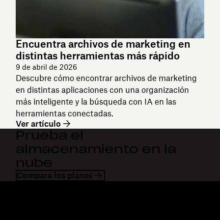
Encuentra archivos de marketing en
distintas herramientas más rápido
9 de abril de 2026
Descubre cómo encontrar archivos de marketing
en distintas aplicaciones con una organización
más inteligente y la búsqueda con IA en las
herramientas conectadas.
Ver artículo
Prueba el
almacenamiento en la
nube
Compara los planes
Dropbox
Productos
Aplicación para escritorio
Plus
Aplicación móvil
Professional
Integraciones
Business