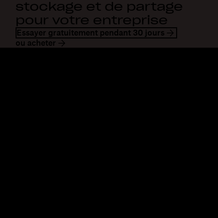
stockage et de partage
pour votre entreprise
Essayer gratuitement pendant 30 jours
ou acheter
Dropbox
Produits
Application de bureau
Plus
Application mobile
Professional
Intégrations
Business
Fonctionnalités
Enterprise
Solutions
Dash
Sécurité
DocSend
Accès en avant-première
Dropbox Sign
Modèles
Reclaim.ai
Outils gratuits
Forfaits
Nouveautés concernant les
produits
Fonctionnalités
Assistance
Envoi de fichiers
Centre d’assistance
volumineux
Nous contacter
Envoi de longues vidéos
Confidentialité et