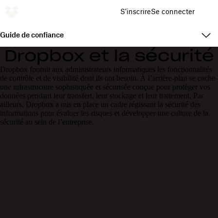
S’inscrire
Se connecter
Guide de confiance
Dropbox et la sécurité
Dropbox fournit aux administrateurs informatiques les fonctionnalités
de contrôle et de visibilité dont ils ont besoin. À l’arrière-plan se cache
une infrastructure sophistiquée et sécurisée conçue pour protéger vos
données pendant leur transfert, leur stockage et leur traitement. Par
ailleurs, Dropbox a mis en place un cadre régissant la sécurité des
informations pour évaluer les risques et développer une culture de la
sécurité au sein de l’entreprise.