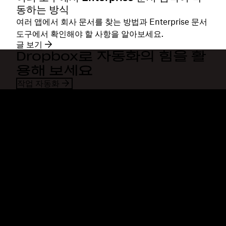
동하는 방식
여러 앱에서 회사 문서를 찾는 방법과 Enterprise 문서
도구에서 확인해야 할 사항을 알아보세요.
글 보기
Dropbox로 자동화의 힘을 활
용해 보세요
작업 자동화
Dropbox
제품
데스크톱 앱
Plus
모바일 앱
Professional
통합
Business
기능
Enterprise
솔루션
Dash
보안
DocSend
미리 체험하기
Dropbox Sign
템플릿
Reclaim.ai
무료 도구
요금제
제품 업데이트
기능
지원