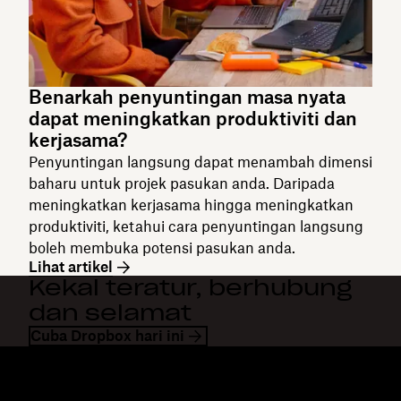
Benarkah penyuntingan masa nyata
dapat meningkatkan produktiviti dan
kerjasama?
Penyuntingan langsung dapat menambah dimensi
baharu untuk projek pasukan anda. Daripada
meningkatkan kerjasama hingga meningkatkan
produktiviti, ketahui cara penyuntingan langsung
boleh membuka potensi pasukan anda.
Lihat artikel
Kekal teratur, berhubung
dan selamat
Cuba Dropbox hari ini
Dropbox
Produk
Apl desktop
Plus
Apl mudah alih
Professional