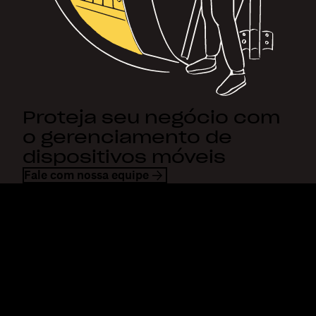
Proteja seu negócio com
o gerenciamento de
dispositivos móveis
Fale com nossa equipe
Dropbox
Produtos
Aplicativo para desktop
Plus
Aplicativos móveis
Professional
Integrações
Business
Recursos
Enterprise
Soluções
Dash
Segurança
DocSend
Acesso antecipado
Dropbox Sign