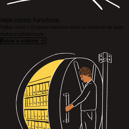
Veja como funciona
Saiba como o Dropbox mantém você no controle de seus
dados confidenciais.
Baixar o webinar