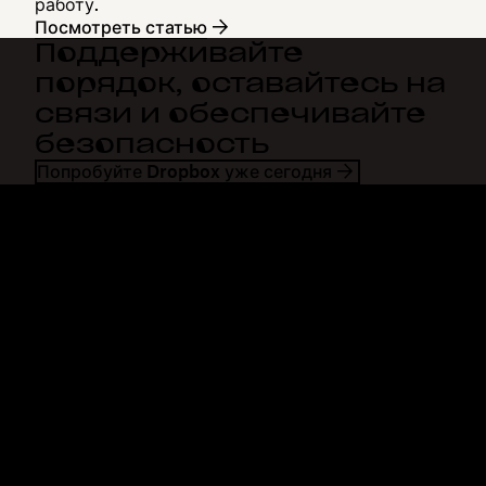
работу.
Посмотреть статью
Поддерживайте
порядок, оставайтесь на
связи и обеспечивайте
безопасность
Попробуйте Dropbox уже сегодня
Dropbox
Продукты
Программа для
Plus
компьютера
Professional
Мобильное приложение
Business
Интеграция
Enterprise
Функции
Dash
Решения
DocSend
Безопасность
Dropbox Sign
Ранний доступ
Reclaim.ai
Шаблоны
Тарифные планы
Бесплатные инструменты
Обновления продуктов
Функции
Поддержка