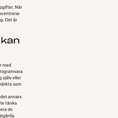
pgifter. När
ncentrerar
g. Det är
 kan
år med
 programvara
 själv eller
 märkta som
 det annars
inte tänka
tera de
åtgärda