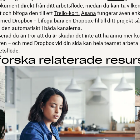
ument direkt från ditt arbetsflöde, medan du kan ta vilke
t och bifoga den till ett
Trello-kort.
Asana
fungerar även enke
 med Dropbox – bifoga bara en Dropbox-fil till ditt projekt så
 den automatiskt i båda kanalerna.
erad du än tror att du är skadar det inte att ha ännu mer ko
en – och med Dropbox vid din sida kan hela teamet arbeta 
etsflöde.
forska relaterade resur