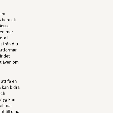
gen.
 bara ett
 Dessa
 en mer
eta i
t från ditt
ttformar.
ir det
gt även om
 att få en
a kan bidra
och
rktyg kan
ilt när
t till dina