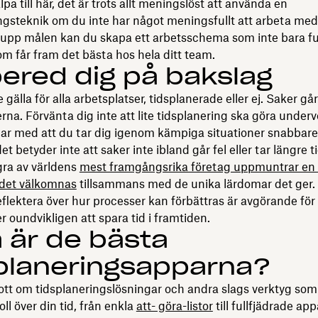
pa till här, det är trots allt meningslöst att använda en
ngsteknik om du inte har något meningsfullt att arbeta med.
t upp målen kan du skapa ett arbetsschema som inte bara fu
om får fram det bästa hos hela ditt team.
ered dig på bakslag
gälla för alla arbetsplatser, tidsplanerade eller ej. Saker går 
erna. Förvänta dig inte att lite tidsplanering ska göra underv
tar med att du tar dig igenom kämpiga situationer snabbare
et betyder inte att saker inte ibland går fel eller tar längre t
gra av världens
mest framgångsrika företag uppmuntrar en 
det välkomnas
tillsammans med de unika lärdomar det ger. 
 reflektera över hur processer kan förbättras är avgörande för 
oundvikligen att spara tid i framtiden.
a är de bästa
planeringsapparna?
ott om tidsplaneringslösningar och andra slags verktyg som 
oll över din tid, från enkla
att- göra-listor
till fullfjädrade ap