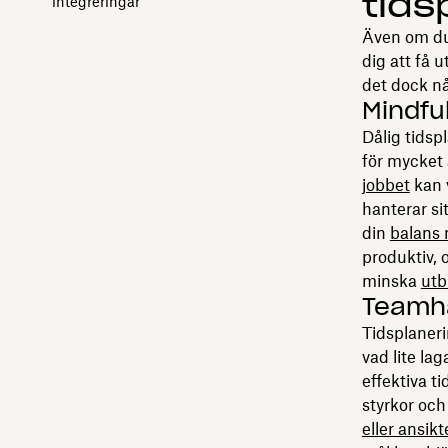
tids
integreringar
Även om du 
dig att få 
det dock nå
Mindfu
Dålig tidspl
för mycket a
jobbet
kan v
hanterar si
din
balans 
produktiv, o
minska
utb
Teamh
Tidsplaneri
vad lite la
effektiva ti
styrkor oc
eller ansik