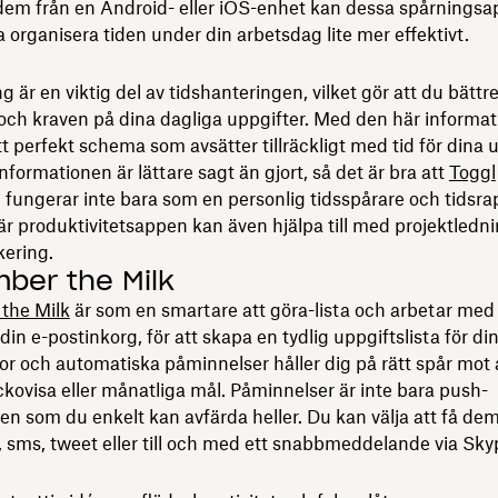
dem från en Android- eller iOS-enhet kan dessa spårningsa
ja organisera tiden under din arbetsdag lite mer effektivt.
g är en viktig del av tidshanteringen, vilket gör att du bättr
och kraven på dina dagliga uppgifter. Med den här informa
t perfekt schema som avsätter tillräckligt med tid för dina u
informationen är lättare sagt än gjort, så det är bra att
Toggl
 fungerar inte bara som en personlig tidsspårare och tidsra
r produktivitetsappen kan även hjälpa till med projektledn
kering.
er the Milk
the Milk
är som en smartare att göra-lista och arbetar med
din e-postinkorg, för att skapa en tydlig uppgiftslista för di
tor och automatiska påminnelser håller dig på rätt spår mot 
ckovisa eller månatliga mål. Påminnelser är inte bara push-
 som du enkelt kan avfärda heller. Du kan välja att få de
 sms, tweet eller till och med ett snabbmeddelande via Sky