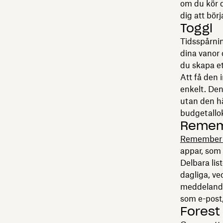
om du kör 
dig att bör
Toggl
Tidsspårnin
dina vanor 
du skapa et
Att få den 
enkelt. Den
utan den hä
budgetallo
Rememb
Remember 
appar, som 
Delbara lis
dagliga, ve
meddelanden
som e-post,
Forest