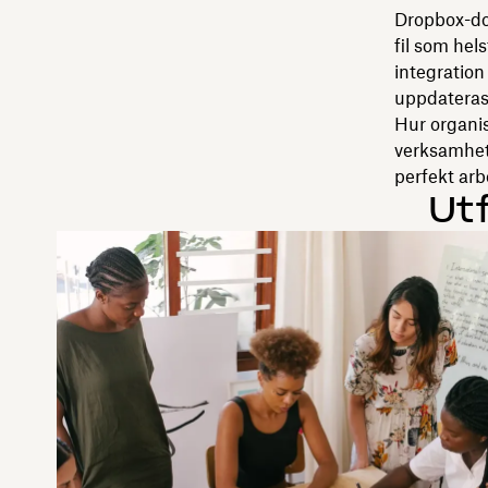
Dropbox-dok
fil som hels
integration
uppdateras
Hur organis
verksamhet
perfekt arb
Ut