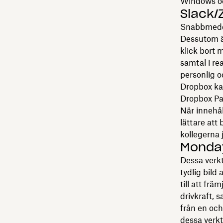
Windows och
Slack
Snabbmedde
Dessutom är
klick bort 
samtal i re
personlig o
Dropbox ka
Dropbox Pap
När innehål
lättare att
kollegerna 
Monday
Dessa verkty
tydlig bild
till att fr
drivkraft, 
från en och
dessa verkt