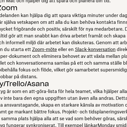
 Mac och hjälper dig att spara och planera din tid.
/Zoom
landen kan hjälpa dig att spara viktiga minuter under da
 själva vetskapen om att alla du kan behöva kontakta finns
mycket frigörande och positiv, särskilt för nya medarbetare.
altid gör att man snabbt kan driva arbetet framåt och skapa
ch informell miljö där arbetet kan diskuteras. Genom att arb
n du starta ett
Zoom-möte
eller en
Slack-konversation
direk
er-dokument och eliminera behovet av att växla mellan pla
let och konversationerna samlas på ett och samma ställe bl
 bibehålla fokus och flöde, vilket gör samarbetet supersmidi
jobbar på distans.
/Trello/Asana
g är som en att-göra-lista för hela teamet, vilka hjälper alla
 av inte bara den egna uppgiften utan även alla andras. Dett
ämja ansvarstagande, skapa en starkare känsla av motivation 
samt ge markant bättre fokus. Projekt- och tidsplaneringsve
 samma plats hjälpa alla att se vad som behöver göras, särsk
yg fungerar synkroniserat. Till exempel länkar
Monday
smidig