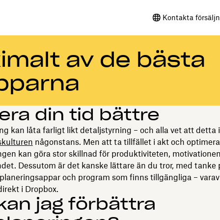
Kontakta försälj
imalt av de bästa
apparna
era din tid bättre
g kan låta farligt likt detaljstyrning – och alla vet att detta 
skulturen
någonstans. Men att ta tillfället i akt och optime
ngen kan göra stor skillnad för produktiviteten, motivatione
det. Dessutom är det kanske lättare än du tror, med tanke 
planeringsappar och program som finns tillgängliga – var
direkt i Dropbox.
kan jag förbättra