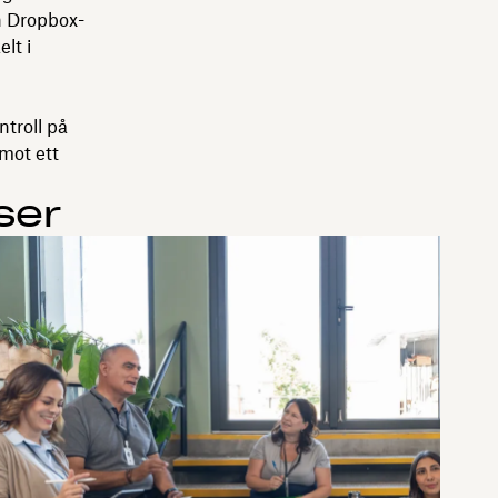
n Dropbox-
lt i
ntroll på
mot ett
ser