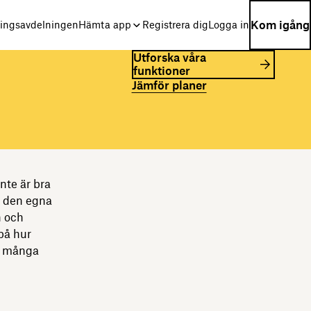
Kom igång
ningsavdelningen
Hämta app
Registrera dig
Logga in
Utforska våra
funktioner
Jämför planer
inte är bra
ra den egna
n och
på hur
av många