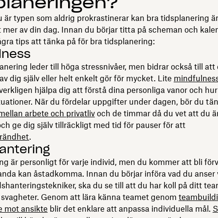
planeringen?
är typen som aldrig prokrastinerar kan bra tidsplanering ä
ut mer av din dag. Innan du börjar titta på scheman och kale
gra tips att tänka på för bra tidsplanering:
lness
anering leder till höga stressnivåer, men bidrar också till att
v dig själv eller helt enkelt gör för mycket. Lite
mindfulnes
erkligen hjälpa dig att förstå dina personliga vanor och hu
tuationer. När du fördelar uppgifter under dagen, bör du tä
mellan arbete och privatliv
och de timmar då du vet att du 
ch ge dig själv tillräckligt med tid för pauser för att
rändhet
.
antering
ng är personligt för varje individ, men du kommer att bli fö
ganda kan åstadkomma. Innan du börjar införa vad du anser 
dshanteringstekniker, ska du se till att du har koll på ditt te
h svagheter. Genom att lära känna teamet genom
teambuildin
te mot ansikte
blir det enklare att anpassa individuella mål.