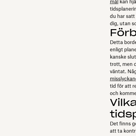
mål
kan hjäl
tidsplaneri
du har sat
dig, utan s
Förb
Detta borde 
enligt plan
kanske slu
trott, men d
väntat. Nå
misslyckan
tid för att
och kommer 
Vilk
tids
Det finns g
att ta kontr