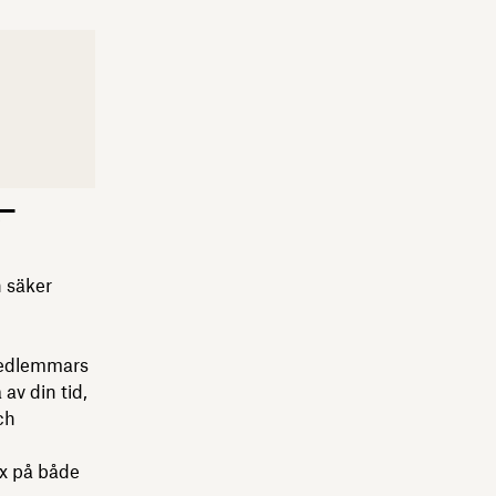
-
n säker
mmedlemmars
av din tid,
ch
x på både