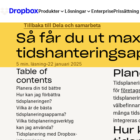
Produkter
Lösningar
Enterprise
Prissättning
Tillbaka till Dela och samarbeta
Så får du ut max
tidshanterings
5 min. läsning
•
22 januari 2025
Table of
Plan
contents
Tidsplanerin
Planera din tid bättre
för
företag
Hur kan jag förbättra
tidsplaneri
tidsplaneringen?
välbefinnan
Vilka är de bästa
många tids
tidsplaneringsapparna?
integreras 
Vilka tidsplaneringsverktyg
Hur 
kan jag använda?
Tidsplanering med Dropbox-