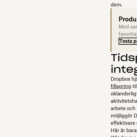
dem.
Produ
Med sam
favorit
Testa p
Tids
inte
Dropbox hjä
fillagring
ti
oklanderlig
aktivitets
arbete och
möjliggör 
effektivare
Här är bar