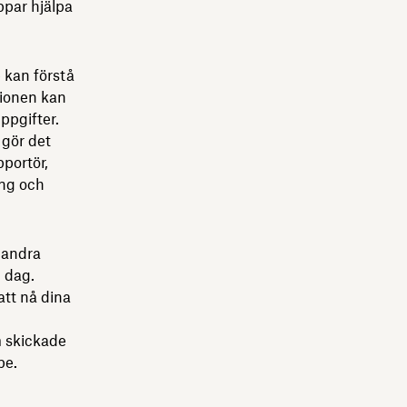
ppar hjälpa
e kan förstå
tionen kan
ppgifter.
gör det
pportör,
ing och
 andra
n dag.
att nå dina
m skickade
pe.