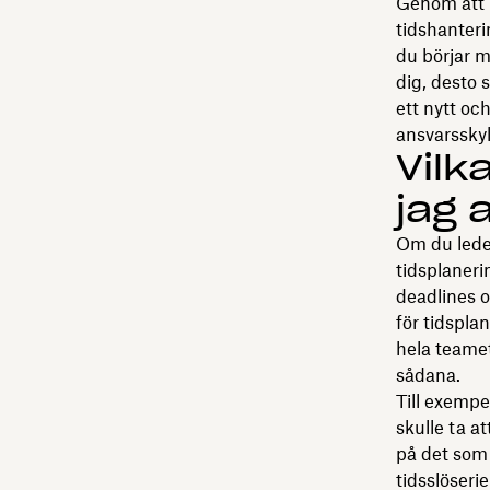
Genom att u
tidshanter
du börjar m
dig, desto 
ett nytt och
ansvarsskyl
Vilk
jag
Om du leder
tidsplaneri
deadlines o
för tidspla
hela teamet
sådana.
Till exempe
skulle ta at
på det som 
tidsslöseri