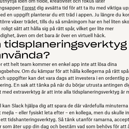
tnyttja idén om flöde, kreativitet och fokus låter
ingsappen
Forest
dig avsätta tid för att ta itu med viktiga up
ed en uppgift planterar du ett träd i appen. Ju längre du ko
större växer trädet, tills du så småningom har en hel liten sko
 roligt sätt att hålla sig på rätt spår, vilket ger lite mer
dighet, även om det bara är över en virtuell häck.
a tidsplaneringsverktyg
 använda?
 ett helt team kommer en enkel app inte att lösa dina
ngsbehov. Om du kämpar för att hålla kollegerna på rätt sp
ch uppgifter kan det vara dags att investera i en ordentlig
nering. En sak att tänka på när du börjar utrusta antingen dig
 med extraverktyg är att inte alla tidsplaneringsverktyg är
l kan Slack hjälpa dig att spara de där värdefulla minuterna
t mejla – eller fysiskt leta efter – en kollega, men du skulle 
ett tidshanteringsverktyg. Så tänk utanför ramarna, accep
er som äter upp din dag och bestäm vad som behövs för att 