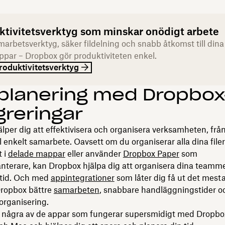
ktivitetsverktyg som minskar onödigt arbete
arbetsverktyg, säker fildelning och snabb åtkomst till dina
appar – Dropbox gör produktiviteten enkel.
roduktivitetsverktyg
planering med Dropbox
greringar
lper dig att effektivisera och organisera verksamheten, frå
ll enkelt samarbete. Oavsett om du organiserar alla dina filer
t i
delade mappar
eller använder
Dropbox Paper
som
hanterare, kan Dropbox hjälpa dig att organisera dina tea
 tid. Och med
appintegrationer
som låter dig få ut det mesta 
Dropbox bättre
samarbeten
, snabbare handläggningstider o
 organisering.
a några av de appar som fungerar supersmidigt med Dropbo