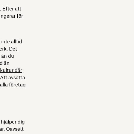
 Efter att
ngerar för
inte alltid
erk. Det
 än du
id än
kultur där
Att avsätta
alla företag
hjälper dig
par. Oavsett