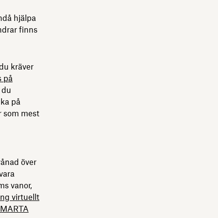
ndå hjälpa
ndrar finns
 du kräver
s på
r du
nka på
är som mest
rvånad över
vara
ams vanor,
g virtuellt
SMARTA