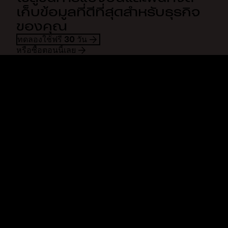
เก็บข้อมูลที่ดีที่สุดสำหรับธุรกิจ
ของคุณ
ทดลองใช้ฟรี 30 วัน
หรือซื้อตอนนี้เลย
Dropbox
ผลิตภัณฑ์
แอปเดสก์ท็อป
Plus
แอปสำหรับอุปกรณ์เคลื่อนที่
Professional
การผสานการทำงาน
Business
คุณสมบัติ
Enterprise
โซลูชัน
Dash
การรักษาความปลอดภัย
DocSend
การเข้าถึงก่อนใคร
Dropbox Sign
แม่แบบ
Reclaim.ai
เครื่องมือฟรี
แผนบริการ
การอัพเดทผลิตภัณฑ์
คุณสมบัติ
การสนับสนุน
ส่งไฟล์ขนาดใหญ่
ศูนย์ความช่วยเหลือ
ส่งวิดีโอแบบยาว
ติดต่อเรา
พื้นที่จัดเก็บรูปภาพบนระบบคลา
ความเป็นส่วนตัวและข้อตกลง