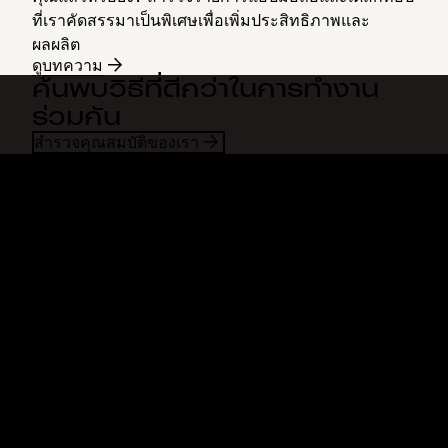
ที่เราคัดสรรมาเป็นพิเศษเพื่อเพิ่มประสิทธิภาพและ
ผลผลิต
ดูบทความ
ค้นพบวิธีที่ดีกว่าในการทำงาน
ร่วมกัน
สำรวจคุณสมบัติของเรา
Dropbox
ผลิตภัณฑ์
แอปเดสก์ท็อป
Plus
แอปสำหรับอุปกรณ์เคลื่อนที่
Professional
การผสานการทำงาน
Business
คุณสมบัติ
Enterprise
โซลูชัน
Dash
การรักษาความปลอดภัย
DocSend
การเข้าถึงก่อนใคร
Dropbox Sign
แม่แบบ
Reclaim.ai
เครื่องมือฟรี
แผนบริการ
การอัพเดทผลิตภัณฑ์
คุณสมบัติ
การสนับสนุน
ส่งไฟล์ขนาดใหญ่
ศูนย์ความช่วยเหลือ