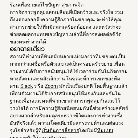
ร้อน
เพื่อช่วยแก้ไขปัญหาสุขภาพจิต
การจัดการพูดคุยแลกเปลี่ยนที่เปิดกว้างและจริงใจ รวม
ถึงแสดงออกถึงความรู้สึกภายในของคุณ จะทำให้คุณ
สามารถช่วยให้ทีมมีเวลาเครียดน้อยลง และหวังว่าจะ
ช่วยลดผลกระทบของปัญหาเหล่านี้ที่อาจส่งผลต่อชีวิต
ของคนทำงานได้
อย่าฉายเดี่ยว
สถานที่ทำงานที่ทันสมัยหลายแห่งมองว่าทีมของตนเป็น
มากกว่าแค่ชื่อหรือตัวเลข แต่เป็นครอบครัวขยาย เพื่อน
ร่วมงานได้รับการสนับสนุนให้ใช้เวลาร่วมกันในกิจกรรม
ทางสังคมและหลังเลิกงาน ในขณะที่การแชทของทีม
ผ่าน
Slack
หรือ
Zoom
มักเป็นเรื่องปกติ โดยพื้นฐานแล้ว
เพื่อนร่วมงานได้รับการสนับสนุนให้มองกันและกันใน
ฐานะเพื่อนและคนที่พวกเขาสามารถพูดคุยกันและไว้
วางใจได้ การมีความรู้สึกสนิทสนมกันนี้ช่วยสร้างผลลัพธ์
อย่างมากสำหรับสมดุลระหว่างชีวิตและการทำงานซึ่ง
อันที่จริงแล้ว ความโดดเดี่ยวมีผลกระทบด้านลบต่อแรง
จูงใจสำหรับผู้ที่
เริ่มต้นการสื่อสาร
โดยไม่มี
ทีมแบบ
กระจายตัว
ให้การสนับสนุน