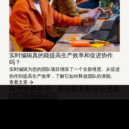
实时编辑真的能提高生产效率和促进协作
吗？
实时编辑为您的团队项目增添了一个全新维度。从促进
协作到提高生产效率，了解它如何释放团队的潜能。
查看文章
保持井然有序、密切联系和安全无虞
立即试用 Dropbox
Dropbox
产品
桌面应用
Plus
移动应用
Professional
集成
Business
功能
Enterprise