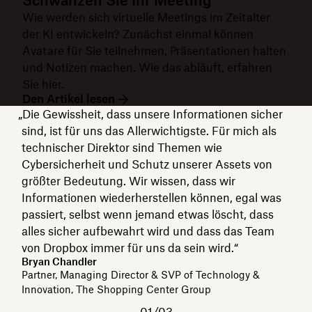
Schwänzen Sie Ihr Meeting
Wie werden sich virtuelle Meetings im Zeitalter
der KI entwickeln? Zunächst einmal können
Avatare für Sie teilnehmen, Präsentationen halten
und Notizen machen. Wie das abläuft, erfahren
Sie hier.
Den Artikel lesen
„Die Gewissheit, dass unsere Informationen sicher
sind, ist für uns das Allerwichtigste. Für mich als
technischer Direktor sind Themen wie
Cybersicherheit und Schutz unserer Assets von
größter Bedeutung. Wir wissen, dass wir
Informationen wiederherstellen können, egal was
passiert, selbst wenn jemand etwas löscht, dass
alles sicher aufbewahrt wird und dass das Team
von Dropbox immer für uns da sein wird.“
Bryan Chandler
Partner, Managing Director & SVP of Technology &
Innovation, The Shopping Center Group