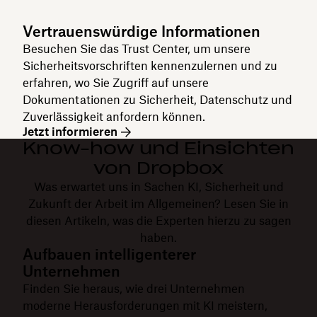
Vertrauenswürdige Informationen
Besuchen Sie das Trust Center, um unsere
Sicherheitsvorschriften kennenzulernen und zu
erfahren, wo Sie Zugriff auf unsere
Dokumentationen zu Sicherheit, Datenschutz und
Zuverlässigkeit anfordern können.
Jetzt informieren
Know-how und Einsichten
von Dropbox
Was erwartet uns in Sachen KI, Sicherheit und
Zukunft der Arbeit im Allgemeinen? Lesen Sie in
diesen Artikeln, was die Experten hierzu zu sagen
haben.
Aufbauen intelligenterer
Unternehmen
Finden Sie heraus, wie drei Unternehmen
moderne Herausforderungen mit KI meistern,