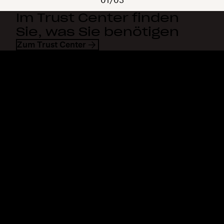
01/03
Im Trust Center finden
Sie, was Sie benötigen
Zum Trust Center
Dropbox
Produkte
Desktop-App
Plus
Mobile App
Professional
Integrationen
Business
Features
Enterprise
Lösungen
Dash
Sicherheit
DocSend
Vorabzugriff
Dropbox Sign
Vorlagen
Reclaim.ai
Kostenlose Tools
Abos
Produkt-Updates
Features
Support
Senden von großen Dateien
Hilfecenter
Lange Videos senden
Kontakt
Cloud-Speicher für Fotos
Datenschutz & AGB
Sichere Dateiübertragung
Cookies-Richtlinie