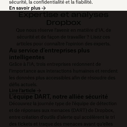
sécurité, la confidentialité et la fiabilité.
En savoir plus
Expertise et analyses
Dropbox
Que nous réserve l’avenir en matière d’IA, de
sécurité et de façon de travailler ? Lisez ces
articles pour connaître l’opinion des experts.
Au service d’entreprises plus
intelligentes
Grâce à l’IA, trois entreprises redonnent de
l’importance aux interactions humaines et rendent
les données plus accessibles afin de résoudre des
défis actuels.
Lire l’article
L’équipe DART, notre alliée sécurité
Découvrez la journée type de l’équipe de détection
et de réponses aux menaces (DART) de Dropbox,
entre création d’outils d’alerte qui accélèrent le tri
des tickets et traque des menaces avant qu’elles