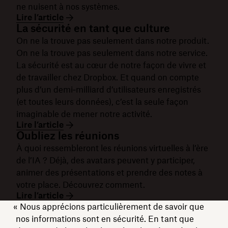
ne nuisent à nos systèmes.
Lire l’article
La sécurité en tant que culture
On ne la trouve pas seulement dans notre produit.
On ne la trouve pas seulement dans notre service.
La sécurité est au cœur de notre façon de vivre et
de travailler chez Dropbox. Et quand on compte
plus d’un demi‑milliard d’utilisateurs enregistrés
(et toutes leurs données), c’est la seule façon
imaginable de mener notre activité.
Lire l’article
Oubliez les réunions
À quoi ressembleront les réunions virtuelles à l’ère
de l’IA ? Déjà, des avatars peuvent y participer,
animer des présentations et prendre des notes à
votre place. Découvrez comment.
Lire l’article
« Nous apprécions particulièrement de savoir que
nos informations sont en sécurité. En tant que