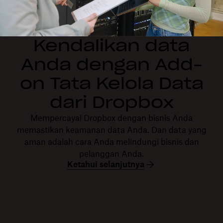
Kendalikan data
Anda dengan Add-
on Tata Kelola Data
dari Dropbox
Mempercayai Dropbox dengan bisnis Anda
memastikan keamanan data Anda. Dan data yang
aman adalah cara Anda melindungi bisnis dan
pelanggan Anda.
Ketahui selanjutnya