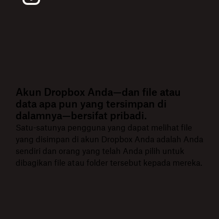
Akun Dropbox Anda—dan file atau
data apa pun yang tersimpan di
dalamnya—bersifat pribadi.
Satu-satunya pengguna yang dapat melihat file
yang disimpan di akun Dropbox Anda adalah Anda
sendiri dan orang yang telah Anda pilih untuk
dibagikan file atau folder tersebut kepada mereka.