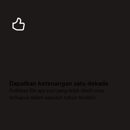
Dapatkan ketenangan satu dekade
Pulihkan file apa pun yang telah diedit atau
terhapus dalam sepuluh tahun terakhir.