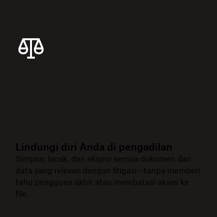
Lindungi diri Anda di pengadilan
Simpan, lacak, dan ekspor semua dokumen dan
data yang relevan dengan litigasi—tanpa memberi
tahu pengguna akhir atau membatasi akses ke
file.