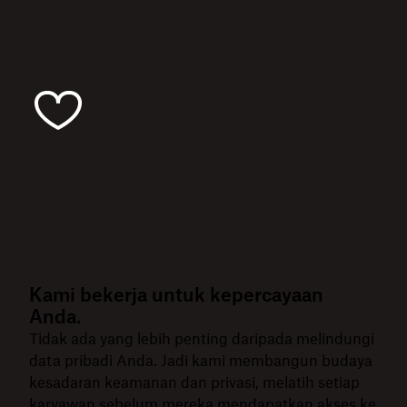
Kami bekerja untuk kepercayaan
Anda.
Tidak ada yang lebih penting daripada melindungi
data pribadi Anda. Jadi kami membangun budaya
kesadaran keamanan dan privasi, melatih setiap
karyawan sebelum mereka mendapatkan akses ke