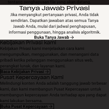
tentang penghapusan file yang akan datang.
Tanya Jawab Privasi
Jika menyangkut pertanyaan privasi, Anda tidak
sendirian. Dapatkan jawaban atas semua Tanya
Jawab Anda, mulai dari jadwal penghapusan,
informasi penggunaan, hingga analisis algoritmik.
Buka Tanya Jawab
Kebijakan Privasi kami
Kebijakan Privasi kami menjelaskan cara kami
mengumpulkan, menggunakan, dan menangani data
pribadi ketika pelanggan menggunakan situs web,
perangkat lunak, dan layanan kami.
Baca Kebijakan Privasi
Pusat Kepercayaan Kami
Melindungi konten Anda adalah tanggung jawab terbesar
kami, dan kami membangun Pusat Kepercayaan untuk
membangun kepercayaan Anda terhadap apa yang dapat
kami lakukan bersama.
Buka Pusat Kepercayaan