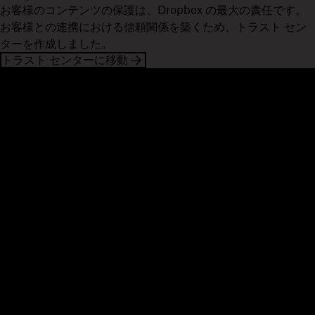
お客様のコンテンツの保護は、Dropbox の最大の責任です。
お客様との連携における信頼関係を築くため、トラスト セン
ターを作成しました。
トラスト センターに移動
Dropbox
製品
デスクトップ アプリ
Plus
モバイル アプリ
Professional
インテグレーション
Business
機能
Enterprise
ソリューション
Dash
セキュリティ
DocSend
先行アクセス
Dropbox Sign
テンプレート
Reclaim.ai
無料ツール
プラン
製品の最新情報
機能
サポート
大容量ファイルの送信
ヘルプセンター
長い動画の送信
お問い合わせ
クラウド ストレージに写真を
プライバシーと利用規約
保存
Cookie ポリシー