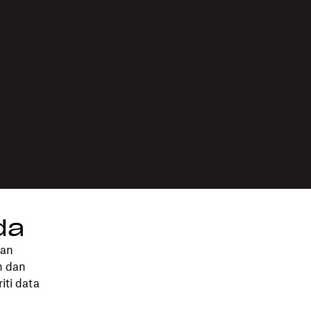
da
nan
n dan
iti data