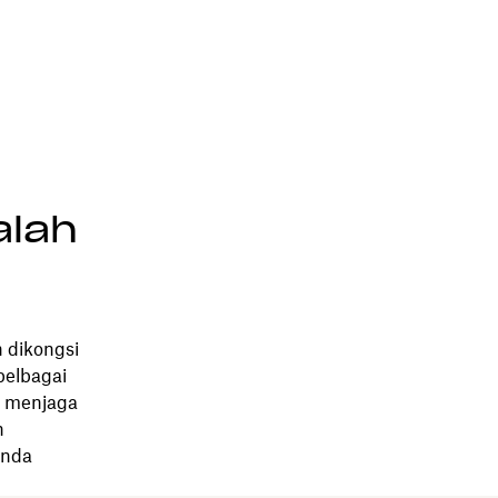
alah
 dikongsi
pelbagai
k menjaga
n
anda