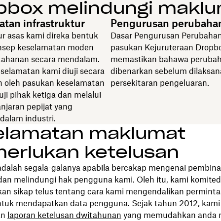
pbox melindungi makl
tan infrastruktur
Pengurusan perubaha
ur asas kami direka bentuk
Dasar Pengurusan Perubaha
nsep keselamatan moden
pasukan Kejuruteraan Dropb
rtahanan secara mendalam.
memastikan bahawa perubah
selamatan kami diuji secara
dibenarkan sebelum dilaksa
 oleh pasukan keselamatan
persekitaran pengeluaran.
ji pihak ketiga dan melalui
njaran pepijat yang
dalam industri.
elamatan maklumat
erlukan ketelusan
adalah segala-galanya apabila bercakap mengenai pembin
dan melindungi hak pengguna kami. Oleh itu, kami komite
n sikap telus tentang cara kami mengendalikan permint
ntuk mendapatkan data pengguna. Sejak tahun 2012, kami
an
laporan ketelusan dwitahunan
yang memudahkan anda m