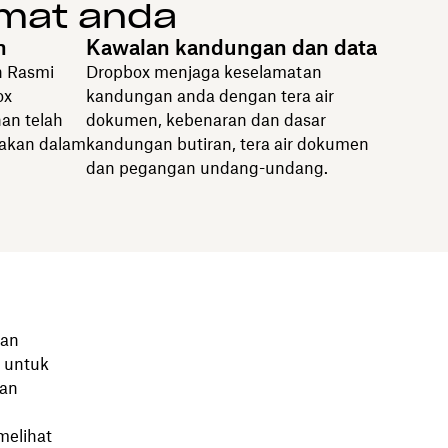
umat anda
n
Kawalan kandungan dan data
n Rasmi
Dropbox menjaga keselamatan
ox
kandungan anda dengan tera air
an telah
dokumen, kebenaran dan dasar
nakan dalam
kandungan butiran, tera air dokumen
dan pegangan undang-undang.
aan
d untuk
aan
elihat