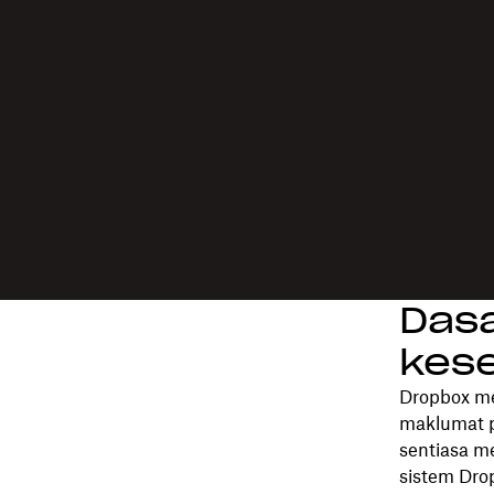
Das
kes
Dropbox me
maklumat p
sentiasa m
sistem Dro