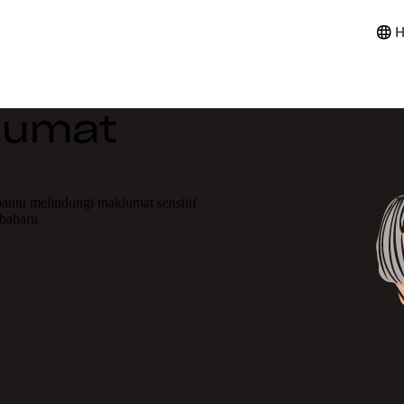
H
lumat
ntu melindungi maklumat sensitif
 baharu.