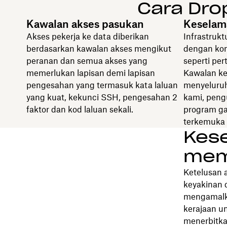
Cara Dro
Kawalan akses pasukan
Keselama
Akses pekerja ke data diberikan
Infrastrukt
berdasarkan kawalan akses mengikut
dengan ko
peranan dan semua akses yang
seperti pe
memerlukan lapisan demi lapisan
Kawalan ke
pengesahan yang termasuk kata laluan
menyeluruh
yang kuat, kekunci SSH, pengesahan 2
kami, pengu
faktor dan kod laluan sekali.
program ga
terkemuka 
Kes
mem
Ketelusan 
keyakinan 
mengamalka
kerajaan u
menerbitk