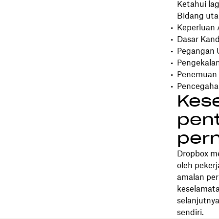
Ketahui lag
Bidang uta
Keperluan
Dasar Kan
Pegangan 
Pengekala
Penemuan 
Pencegaha
Kes
pent
per
Dropbox me
oleh peker
amalan per
keselamata
selanjutny
sendiri.