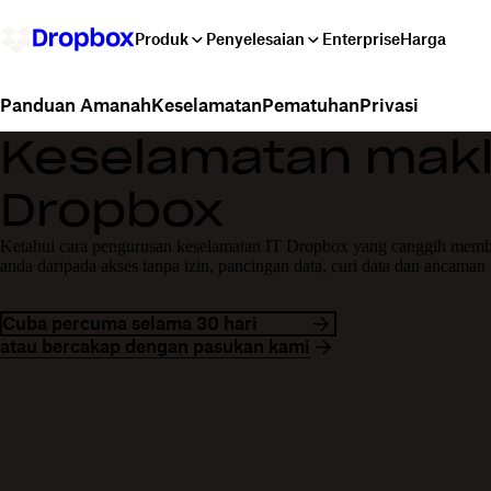
Produk
Penyelesaian
Enterprise
Harga
Keselamatan
Pematuhan
Privasi
Panduan Amanah
Keselamatan mak
Dropbox
Ketahui cara pengurusan keselamatan IT Dropbox yang canggih memba
anda daripada akses tanpa izin, pancingan data, curi data dan ancaman
Cuba percuma selama 30 hari
atau bercakap dengan pasukan kami