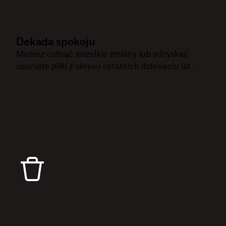
Dekada spokoju
Możesz cofnąć wszelkie zmiany lub odzyskać
usunięte pliki z okresu ostatnich dziesięciu lat.