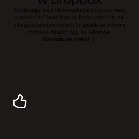
w Dropbox
Powierzając swój biznes usłudze Dropbox, masz
pewność, że Twoje dane są bezpieczne. Dbanie
o bezpieczeństwo danych to sposób na ochronę
zarówno działalności, jak i klientów.
Dowiedz się więcej