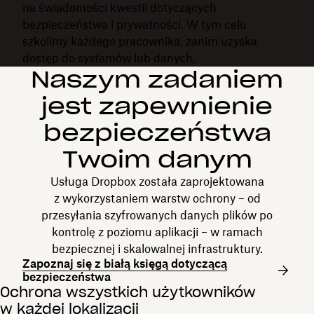
na świadomości kwestii dotyczących
bezpieczeństwa i prywatności. W tym celu
szkolimy każdego pracownika, zanim uzyska
dostęp do systemów lub danych.
Naszym zadaniem
jest zapewnienie
bezpieczeństwa
Twoim danym
Usługa Dropbox została zaprojektowana
z wykorzystaniem warstw ochrony – od
przesyłania szyfrowanych danych plików po
kontrolę z poziomu aplikacji – w ramach
bezpiecznej i skalowalnej infrastruktury.
Zapoznaj się z białą księgą dotyczącą
bezpieczeństwa
Ochrona wszystkich użytkowników
w każdej lokalizacji