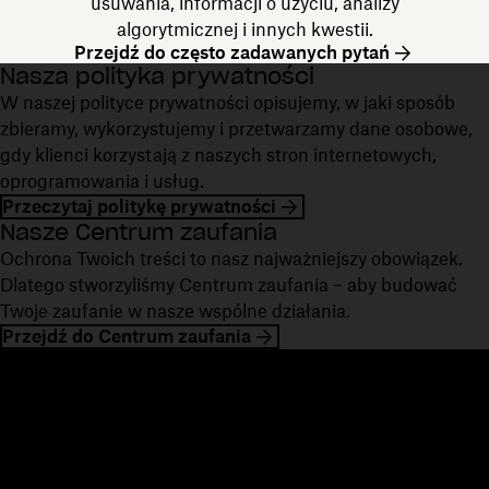
usuwania, informacji o użyciu, analizy
algorytmicznej i innych kwestii.
Przejdź do często zadawanych pytań
Nasza polityka prywatności
W naszej polityce prywatności opisujemy, w jaki sposób
zbieramy, wykorzystujemy i przetwarzamy dane osobowe,
gdy klienci korzystają z naszych stron internetowych,
oprogramowania i usług.
Przeczytaj politykę prywatności
Nasze Centrum zaufania
Ochrona Twoich treści to nasz najważniejszy obowiązek.
Dlatego stworzyliśmy Centrum zaufania – aby budować
Twoje zaufanie w nasze wspólne działania.
Przejdź do Centrum zaufania
Dropbox
Produkty
Aplikacja komputerowa
Plus
Aplikacja mobilna
Professional
Integracje
Business
Funkcje
Enterprise
Rozwiązania
Dash