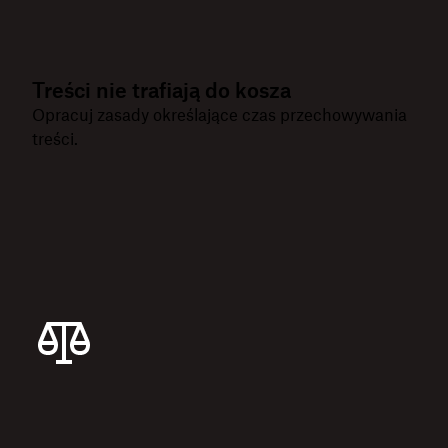
Treści nie trafiają do kosza
Opracuj zasady określające czas przechowywania
treści.