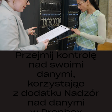
Przejmij kontrolę
nad swoimi
danymi,
korzystając
z dodatku Nadzór
nad danymi