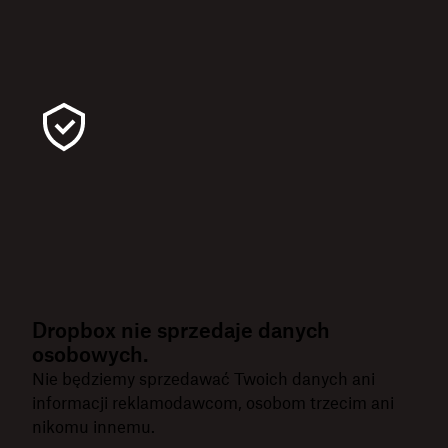
Dropbox nie sprzedaje danych
osobowych.
Nie będziemy sprzedawać Twoich danych ani
informacji reklamodawcom, osobom trzecim ani
nikomu innemu.