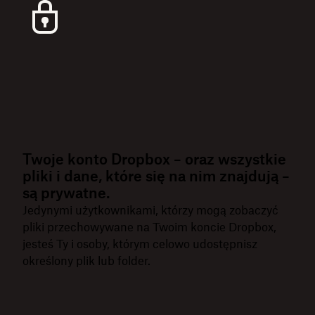
Twoje konto Dropbox – oraz wszystkie
pliki i dane, które się na nim znajdują –
są prywatne.
Jedynymi użytkownikami, którzy mogą zobaczyć
pliki przechowywane na Twoim koncie Dropbox,
jesteś Ty i osoby, którym celowo udostępnisz
określony plik lub folder.