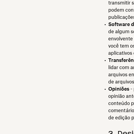
transmitir 
podem conta
publicaçõe
Software d
de algum so
envolvente 
você tem o
aplicativos
Transferên
lidar com a
arquivos e
de arquivos
Opiniões
- 
opinião ant
conteúdo pa
comentário
de edição p
3. Desi