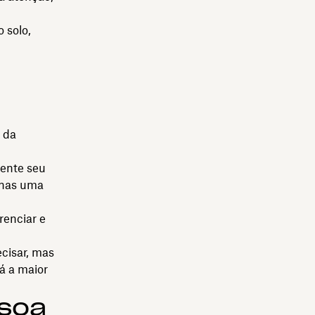
 solo,
o da
ente seu
enas uma
renciar e
ecisar, mas
á a maior
soa