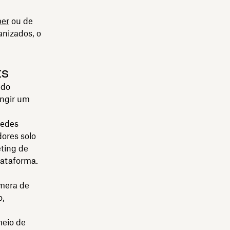
per
ou de
anizados, o
ts
údo
ingir um
redes
ores solo
ting de
lataforma.
mera de
o,
meio de