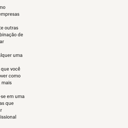
omo
 empresas
te outras
binação de
ar
ualquer uma
 que você
mover como
á mais
a-se em uma
sas que
r
issional