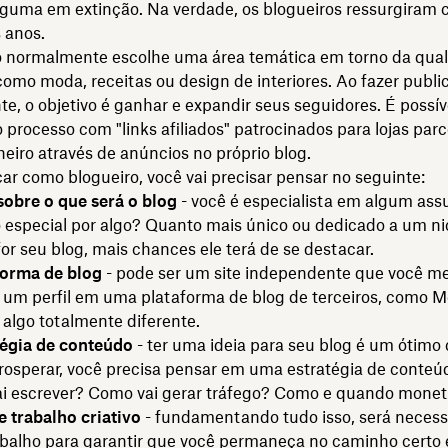
lguma em extinção. Na verdade, os blogueiros ressurgiram 
 anos.
o normalmente escolhe uma área temática em torno da qual 
omo moda, receitas ou design de interiores. Ao fazer publi
e, o objetivo é ganhar e expandir seus seguidores. É possív
 processo com "links afiliados" patrocinados para lojas parc
eiro através de anúncios no próprio blog.
r como blogueiro, você vai precisar pensar no seguinte:
sobre o que será o blog
- você é especialista em algum ass
 especial por algo? Quanto mais único ou dedicado a um n
for seu blog, mais chances ele terá de se destacar.
orma de blog
- pode ser um site independente que você 
, um perfil em uma plataforma de blog de terceiros, como 
 algo totalmente diferente.
égia de conteúdo
- ter uma ideia para seu blog é um ótimo
rosperar, você precisa pensar em uma estratégia de conteú
ai escrever? Como vai gerar tráfego? Como e quando monet
 trabalho criativo
- fundamentando tudo isso, será neces
abalho para garantir que você permaneça no caminho certo 