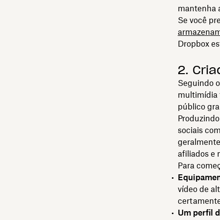
mantenha a
Se você pr
armazename
Dropbox est
2. Cri
Seguindo os
multimídia
público gra
Produzindo
sociais co
geralmente
afiliados e
Para começa
Equipamen
vídeo de al
certamente
Um perfil d