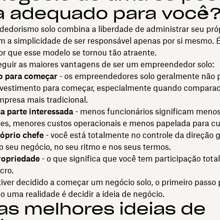
a adequado para você
edorismo solo combina a liberdade de administrar seu pró
 a simplicidade de ser responsável apenas por si mesmo. É
r que esse modelo se tornou tão atraente.
seguir as maiores vantagens de ser um empreendedor solo:
o para começar
- os empreendedores solo geralmente não 
nvestimento para começar, especialmente quando compara
presa mais tradicional.
 parte interessada
- menos funcionários significam meno
es, menores custos operacionais e menos papelada para cu
róprio chefe
- você está totalmente no controle da direção g
 seu negócio, no seu ritmo e nos seus termos.
ropriedade
- o que significa que você tem participação tota
cro.
ver decidido a começar um negócio solo, o primeiro passo 
 uma realidade é decidir a ideia de negócio.
as melhores ideias de