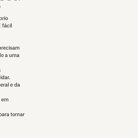
?
prio
 fácil
precisam
do a uma
s
idar.
eral e da
l em
para tornar