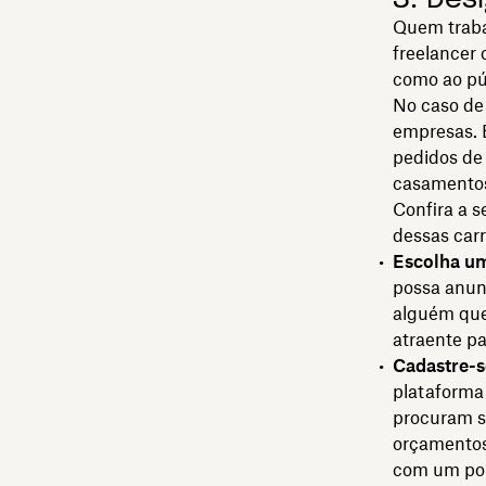
Quem traba
freelancer 
como ao pú
No caso de 
empresas. 
pedidos de
casamento
Confira a s
dessas carr
Escolha um
possa anun
alguém que
atraente pa
Cadastre-s
plataforma
procuram s
orçamentos.
com um port