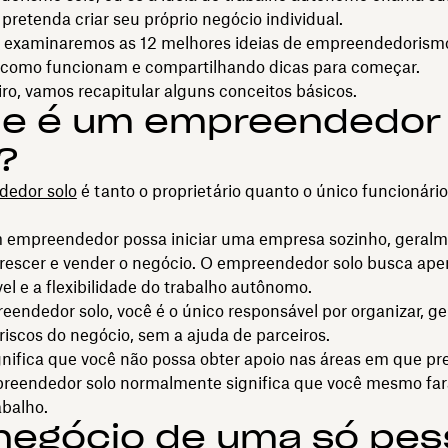
 pretenda criar seu próprio negócio individual.
, examinaremos as 12 melhores ideias de empreendedorismo
 como funcionam e compartilhando dicas para começar.
ro, vamos recapitular alguns conceitos básicos.
ue é um empreendedor
?
edor solo
é tanto o proprietário quanto o único funcionári
empreendedor possa iniciar uma empresa sozinho, geralm
 crescer e vender o negócio. O empreendedor solo busca ap
el e a flexibilidade do trabalho autônomo.
ndedor solo, você é o único responsável por organizar, ge
riscos do negócio, sem a ajuda de parceiros.
gnifica que você não possa obter apoio nas áreas em que pr
reendedor solo normalmente significa que você mesmo far
abalho.
negócio de uma só pes