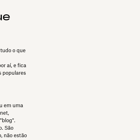
ue
 tudo o que
 aí, e fica
s populares
 ou em uma
net,
"blog".
b. São
o, não estão