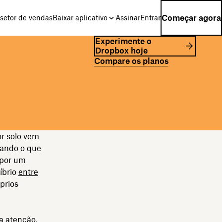
Começar agora
setor de vendas
Baixar aplicativo
Assinar
Entrar
Experimente o
Dropbox hoje
Compare os planos
or solo vem
iando o que
 por um
íbrio
entre
prios
a atenção,