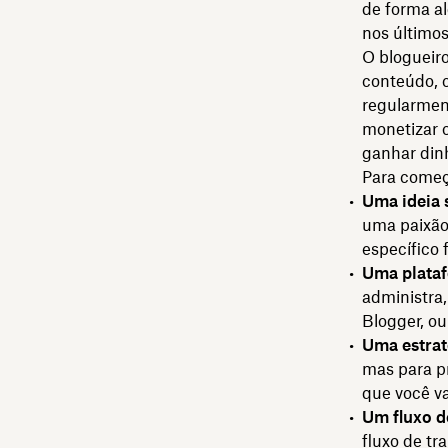
de forma a
nos últimos
O blogueir
conteúdo, c
regularment
monetizar o
ganhar dinh
Para começa
Uma ideia 
uma paixão
específico 
Uma plataf
administra
Blogger, ou
Uma estrat
mas para p
que você v
Um fluxo de
fluxo de tr