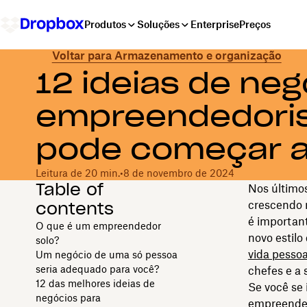
Produtos
Soluções
Enterprise
Preços
Voltar para Armazenamento e organização
12 ideias de neg
empreendedoris
pode começar a
Leitura de 20 min.
•
8 de novembro de 2024
Table of
Nos último
contents
crescendo 
é important
O que é um empreendedor
novo estilo
solo?
vida pessoa
Um negócio de uma só pessoa
seria adequado para você?
chefes e a 
12 das melhores ideias de
Se você se 
negócios para
empreended