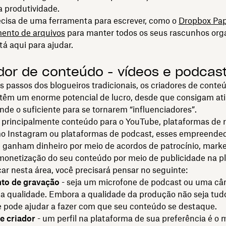
 produtividade.
ecisa de uma ferramenta para escrever, como o
Dropbox Pa
nto de arquivos
para manter todos os seus rascunhos org
á aqui para ajudar.
ador de conteúdo - vídeos e podcas
 passos dos blogueiros tradicionais, os criadores de conte
 têm um enorme potencial de lucro, desde que consigam at
nde o suficiente para se tornarem “influenciadores”.
 principalmente conteúdo para o YouTube, plataformas de 
mo Instagram ou plataformas de podcast, esses empreended
 ganham dinheiro por meio de acordos de patrocínio, marke
 monetização do seu conteúdo por meio de publicidade na p
r nesta área, você precisará pensar no seguinte:
to de gravação
- seja um microfone de podcast ou uma câ
ta qualidade. Embora a qualidade da produção não seja tud
 pode ajudar a fazer com que seu conteúdo se destaque.
e criador
- um perfil na plataforma de sua preferência é o 