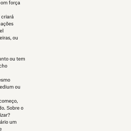
com força
criará
cações
el
eiras, ou
unto ou tem
icho
mesmo
Medium ou
 começo,
do. Sobre o
izar?
sário um
e