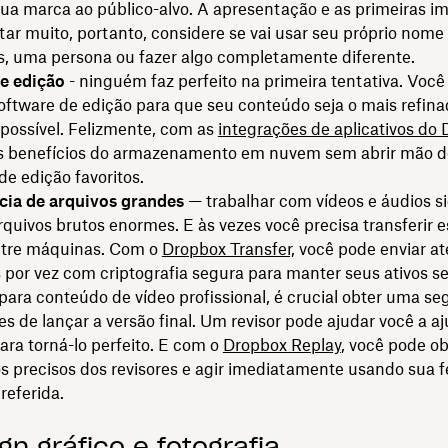
sua marca ao público-alvo. A apresentação e as primeiras i
r muito, portanto, considere se vai usar seu próprio nome
s, uma persona ou fazer algo completamente diferente.
e edição
- ninguém faz perfeito na primeira tentativa. Você
ftware de edição para que seu conteúdo seja o mais refina
possível. Felizmente, com as
integrações de aplicativos do
s benefícios do armazenamento em nuvem sem abrir mão d
 de edição favoritos.
cia de arquivos grandes
— trabalhar com vídeos e áudios si
rquivos brutos enormes. E às vezes você precisa transferir 
ntre máquinas. Com o
Dropbox Transfer,
você pode enviar a
 por vez com criptografia segura para manter seus ativos s
para conteúdo de vídeo profissional, é crucial obter uma s
es de lançar a versão final. Um revisor pode ajudar você a a
ra torná-lo perfeito. E com o
Dropbox Replay
, você pode ob
s precisos dos revisores e agir imediatamente usando sua 
referida.
gn gráfico e fotografia