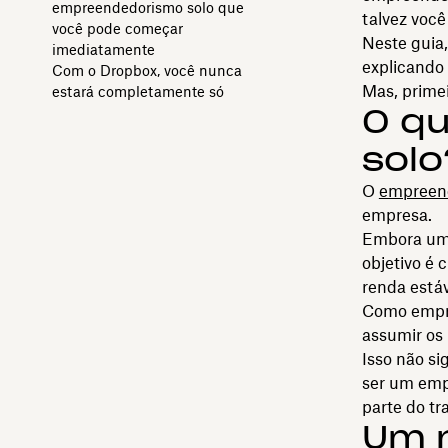
empreendedorismo solo que
talvez você
você pode começar
Neste guia
imediatamente
explicando
Com o Dropbox, você nunca
Mas, primei
estará completamente só
O q
solo
O
empreend
empresa.
Embora um 
objetivo é
renda estáv
Como empree
assumir os 
Isso não si
ser um emp
parte do tr
Um 