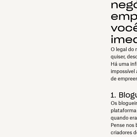
negó
emp
voc
ime
O legal do
quiser, des
Há uma infi
impossível 
de empreen
1. Blog
Os bloguei
plataforma 
quando era 
Pense nos b
criadores d