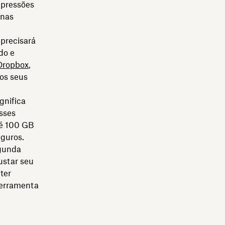
mpressões
 nas
 precisará
do e
 Dropbox
,
os seus
gnifica
esses
té 100 GB
eguros.
egunda
justar seu
ter
ferramenta