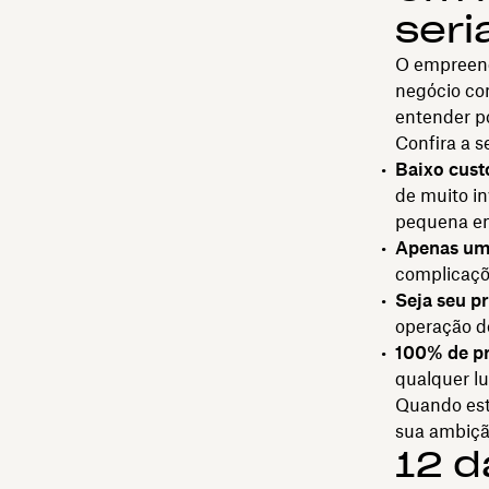
seri
O empreend
negócio com
entender po
Confira a 
Baixo cust
de muito i
pequena em
Apenas uma
complicaçõ
Seja seu p
operação do
100% de p
qualquer lu
Quando esti
sua ambição
12 d