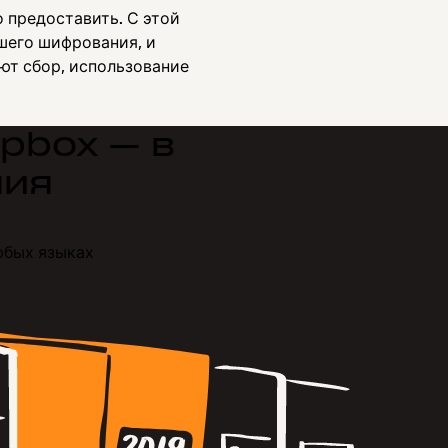
 предоставить. С этой
шего шифрования, и
ют сбор, использование
pbox — в
ния
юбых языках