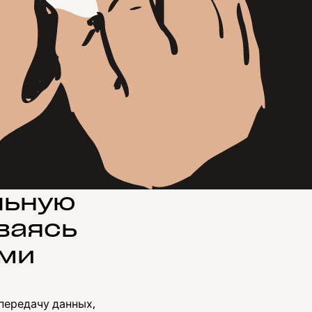
льную
ваясь
ами
передачу данных,