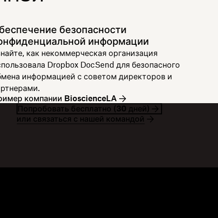
беспечение безопасности
онфиденциальной информации
знайте, как некоммерческая организация
спользовала Dropbox DocSend для безопасного
бмена информацией с советом директоров и
артнерами.
ример компании BioscienceLA
Попробовать бесплатно (30 дней)
или связаться с нашей командой
атериалы
Компания
ог
О Dropbox
бытия
Вакансии
тории наших клиентов
Для инвесторов