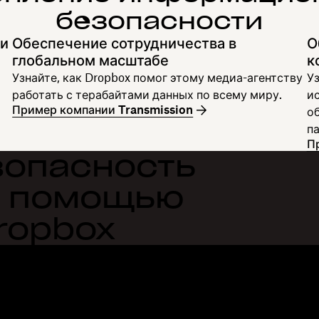
безопасности
ии
Обеспечение сотрудничества в
О
глобальном масштабе
к
Узнайте, как Dropbox помог этому медиа-агентству
У
работать с терабайтами данных по всему миру.
и
Пример компании Transmission
о
п
П
зопасность
с помощью
ropbox
Функции
Поддержка
М
Отправка больших файлов
Справочный центр
Бл
Отправка длинных видео
Связаться с нами
Со
Облачное хранилище для
Конфиденциальность и
Ис