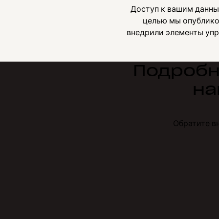
Доступ к вашим данны
целью мы опублико
внедрили элементы упр
Подробн
на
Обратите в