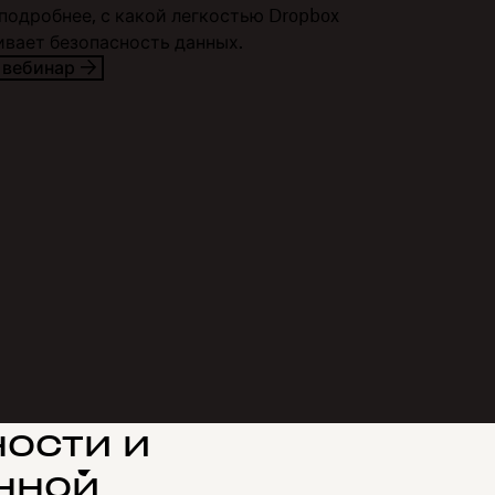
подробнее, с какой легкостью Dropbox
ивает безопасность данных.
 вебинар
ости и
нной