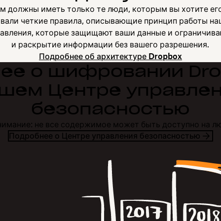
м должны иметь только те люди, которым вы хотите его
вали четкие правила, описывающие принцип работы на
авления, которые защищают ваши данные и ограничива
и раскрытие информации без вашего разрешения.
Подробнее об архитектуре Dropbox
ее о шифровании Dro
шем Центре управле
безопасностью
нимание: не все содержимое может быть доступно на л
Подробнее о Центре управления безопасностью