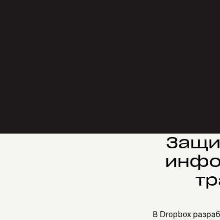
Защи
инфо
тр
В Dropbox разра