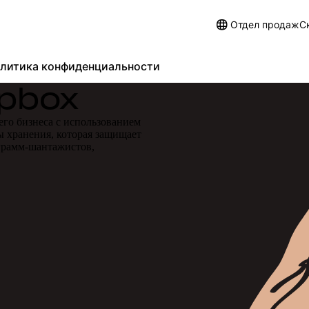
Отдел продаж
С
литика конфиденциальности
pbox
го бизнеса с использованием
 хранения, которая защищает
грамм-шантажистов,