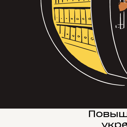
Повыш
укр