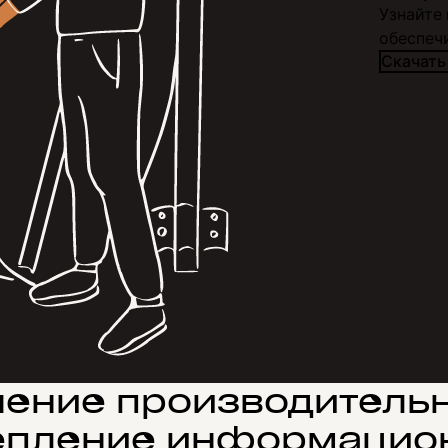
Узнайте 
обеспеч
Скачать
ение производительн
епление информацио