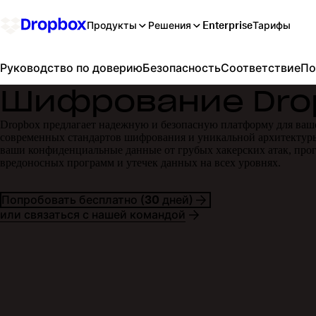
Продукты
Решения
Enterprise
Тарифы
Безопасность
Соответствие
По
Руководство по доверию
Шифрование Dro
Dropbox предлагает надежную и безопасную платформу для ваше
современных стандартов шифрования и уникальной архитектуры
ваши конфиденциальные данные от грубых хакерских атак, про
вредоносных программ и утечек данных на всех уровнях.
Попробовать бесплатно (30 дней)
или связаться с нашей командой