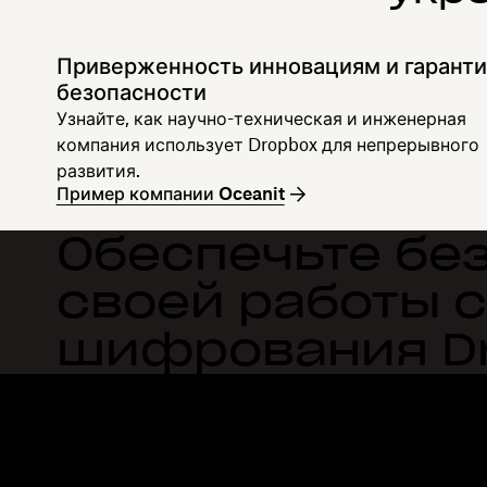
Приверженность инновациям и гарант
безопасности
Узнайте, как научно-техническая и инженерная
компания использует Dropbox для непрерывного
развития.
Пример компании Oceanit
Обеспечьте бе
своей работы 
шифрования D
Dropbox
Продукты
Программа для компьютера
Plus
Мобильное приложение
Professional
Интеграция
Business