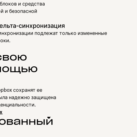
блоков и средства
й и безопасной
ельта-синхронизация
инхронизации подлежат только измененные
оки.
свою
омощью
pbox сохранят ее
была надежно защищена
денциальности.
x
рованный