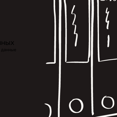
нных
ь данные