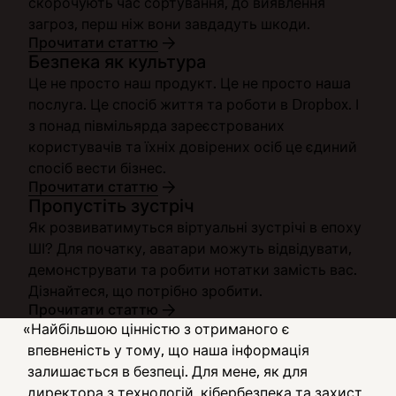
скорочують час сортування, до виявлення
загроз, перш ніж вони завдадуть шкоди.
Прочитати статтю
Безпека як культура
Це не просто наш продукт. Це не просто наша
послуга. Це спосіб життя та роботи в Dropbox. І
з понад півмільярда зареєстрованих
користувачів та їхніх довірених осіб це єдиний
спосіб вести бізнес.
Прочитати статтю
Пропустіть зустріч
Як розвиватимуться віртуальні зустрічі в епоху
ШІ? Для початку, аватари можуть відвідувати,
демонструвати та робити нотатки замість вас.
Дізнайтеся, що потрібно зробити.
Прочитати статтю
«Найбільшою цінністю з отриманого є
впевненість у тому, що наша інформація
залишається в безпеці. Для мене, як для
директора з технологій, кібербезпека та захист