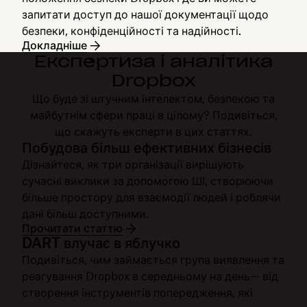
запитати доступ до нашої документації щодо
безпеки, конфіденційності та надійності.
Докладніше
Експертиза і аналітика
Dropbox
Що буде зі штучним інтелектом, безпекою та
майбутнім сфери праці в цілому? Подивіться,
що скажуть експерти в цих статтях.
Побудова більш ефективних бізнесів
Дізнайтеся, як три організації вирішують
сучасні виклики за допомогою ШІ, створюючи
більше простору для взаємодії людей і роблячи
дані більш доступними.
Прочитати статтю
DART влучає в яблучко
Подивіться, чим займається група виявлення та
реагування Dropbox в середньому на день— від
створення інструментів попередження, які