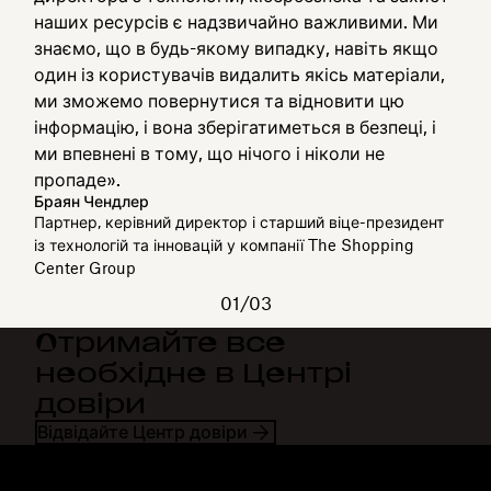
наших ресурсів є надзвичайно важливими. Ми
знаємо, що в будь-якому випадку, навіть якщо
один із користувачів видалить якісь матеріали,
ми зможемо повернутися та відновити цю
інформацію, і вона зберігатиметься в безпеці, і
ми впевнені в тому, що нічого і ніколи не
пропаде».
Браян Чендлер
Партнер, керівний директор і старший віце-президент
із технологій та інновацій у компанії The Shopping
Center Group
01/03
Отримайте все
необхідне в Центрі
довіри
Відвідайте Центр довіри
Dropbox
Продукти
Програма для комп'ютерів
Plus