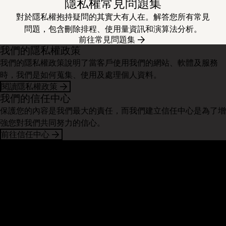
隱私權常見問題集
對於隱私權抱持疑問的其實大有人在。解答您所有常見
問題，包含刪除排程、使用量資訊和演算法分析。
前往常見問題集
我們的隱私權政策
我們的隱私權政策說明了當客戶使用我們的網站、軟體及服務
時，我們是如何蒐集、使用及處理個人資料。
閱讀隱私權政策
我們的信任中心
保護您的內容是我們最大的責任，而我們建立信任中心是為了增
強您對我們共同努力的信心。
前往信任中心
Dropbox
產品
桌面應用程式
Plus
行動應用程式
Professional
整合
Business
功能
Enterprise
解決方案
Dash
安全性
DocSend
搶先體驗
Dropbox Sign