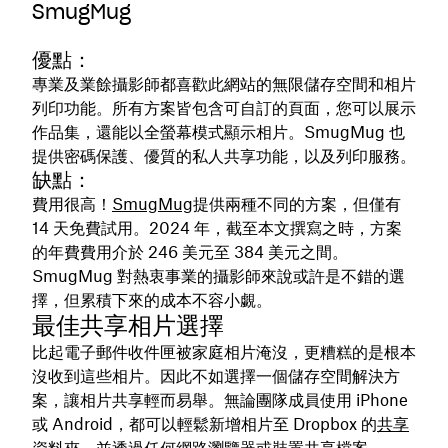
SmugMug
優點：
專業及業餘攝影師都喜歡此網站的無限儲存空間和相片
列印功能。所有方案皆包含可自訂的頁面，您可以展示
作品集，還能以全螢幕模式顯示相片。SmugMug 也
提供密碼保護、優質的私人共享功能，以及列印服務。
缺點：
費用很高！
SmugMug
提供兩種不同的方案，但僅有
14 天免費試用。2024 年，截至本文撰寫之時，方案
的年費費用介於 246 美元至 384 美元之間。
SmugMug 對熱衷事業的攝影師來說或許是不錯的選
擇，但累積下來的成本不容小覷。
最佳共享相片選擇
比起電子郵件收件匣被家庭相片淹沒，更糟糕的是根本
沒收到這些相片。因此不如選擇一個儲存空間解決方
案，讓相片共享輕而易舉。無論團隊成員使用 iPhone
或 Android，都可以輕鬆新增相片至 Dropbox 的
共享
資料夾
，並透過任何網路瀏覽器或裝置共享檔案。