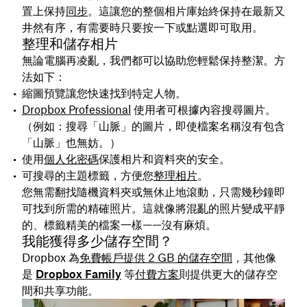
置上保持
同步
。這讓您的整個相片庫始終保持在最新又
井然有序，有需要時只要按一下或點選即可取用。
整理和儲存相片
無論電腦再凌亂，我們都可以協助您輕鬆保持整潔。方
法如下：
縮圖預覽
讓您快速找到特定人物。
Dropbox Professional
使用者可
根據內容搜尋圖片
。
（例如：搜尋「山脈」的圖片，即使檔案名稱沒有包含
「山脈」也無妨。）
使用
個人化密碼
保護相片和資料夾的安全
。
可搜尋的主題標籤
，方便您
整理相片
。
您無需翻找隨機資料夾或無休止地滾動，只需幾秒鐘即
可找到所需的精確照片。這就像將混亂的照片變成平靜
的、標籤精美的檔案一樣——沒有麻煩。
我能獲得多少儲存空間？
Dropbox 為
免費帳戶提供 2 GB 的儲存空間
，其他像
是
Dropbox Family
等
付費方案
則提供更大的儲存空
間和共享功能。