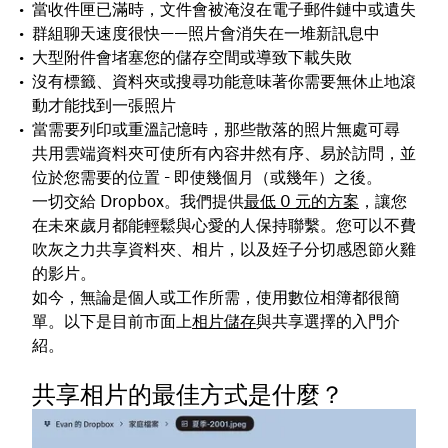
當收件匣已滿時，文件會被淹沒在電子郵件鏈中或遺失
群組聊天速度很快——照片會消失在一堆新訊息中
大型附件會堵塞您的儲存空間或導致下載失敗
沒有標籤、資料夾或搜尋功能意味著你需要無休止地滾
動才能找到一張照片
當需要列印或重溫記憶時，那些散落的照片無處可尋
共用雲端資料夾可使所有內容井然有序、易於訪問，並
位於您需要的位置 - 即使幾個月（或幾年）之後。
一切交給 Dropbox。我們提供
最低 0 元的方案
，讓您
在未來歲月都能輕鬆與心愛的人保持聯繫。您可以不費
吹灰之力共享資料夾、相片，以及姪子分切感恩節火雞
的影片。
如今，無論是個人或工作所需，使用數位相簿都很簡
單。以下是目前市面上
相片儲存
與共享選擇的入門介
紹。
共享相片的最佳方式是什麼？