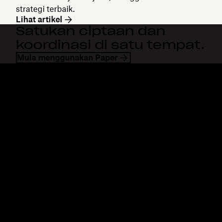
strategi terbaik.
Lihat artikel
Satukan ciptaan dan
koordinasi di satu tempat.
Mula menggunakan Paper
Dropbox
Produk
Apl desktop
Plus
Apl mudah alih
Professional
Integrasi
Business
Ciri-ciri
Enterprise
Penyelesaian
Dash
Keselamatan
DocSend
Akses awal
Dropbox Sign
Templat
Reclaim.ai
Alat percuma
Pelan
Kemaskinian produk
Ciri-ciri
Sokongan
Hantar fail besar
Pusat bantuan
Hantar video panjang
Hubungi kami