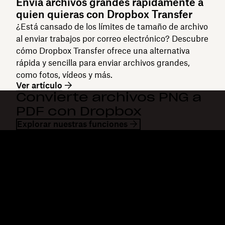
Envía archivos grandes rápidamente a
quien quieras con Dropbox Transfer
¿Está cansado de los límites de tamaño de archivo
al enviar trabajos por correo electrónico? Descubre
cómo Dropbox Transfer ofrece una alternativa
rápida y sencilla para enviar archivos grandes,
como fotos, vídeos y más.
Ver artículo
Convierte archivos PNG a
PDF con Dropbox
Explorar nuestras funciones
Dropbox
Productos
Aplicación para escritorio
Plus
Aplicación móvil
Professional
Integraciones
Business
Funciones
Enterprise
Soluciones
Dash
Seguridad
DocSend
Acceso preliminar
Dropbox Sign
Plantillas
Reclaim.ai