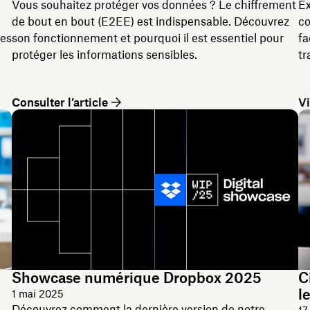
Vous souhaitez protéger vos données ? Le chiffrement
Ex
de bout en bout (E2EE) est indispensable. Découvrez
co
res
son fonctionnement et pourquoi il est essentiel pour
fa
protéger les informations sensibles.
tr
Consulter l’article
Vi
Showcase numérique Dropbox 2025
C
l
1 mai 2025
Découvrez comment la dernière version de notre