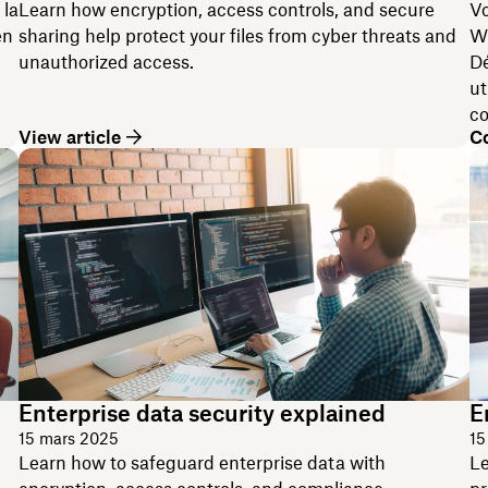
 la
Learn how encryption, access controls, and secure
Vo
en
sharing help protect your files from cyber threats and
Wi
unauthorized access.
Dé
ut
co
View article
Co
Enterprise data security explained
E
15 mars 2025
15
Learn how to safeguard enterprise data with
Le