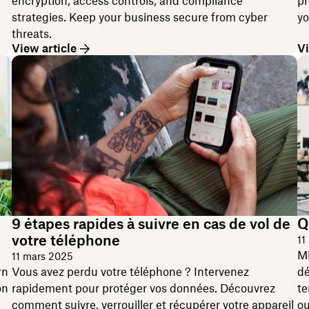
encryption, access controls, and compliance
pr
strategies. Keep your business secure from cyber
yo
threats.
View article
Vi
9 étapes rapides à suivre en cas de vol de
Q
votre téléphone
11
Mi
11 mars 2025
rn
Vous avez perdu votre téléphone ? Intervenez
dé
on
rapidement pour protéger vos données. Découvrez
te
comment suivre, verrouiller et récupérer votre appareil
ou