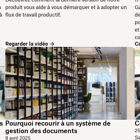
17
a
produit vous aide à vous démarquer et à adopter un
Ga
à
flux de travail productif.
de
po
et
co
Regarder la vidéo
Co
s
Pourquoi recourir à un système de
C
gestion des documents
25
Sa
9 avril 2025