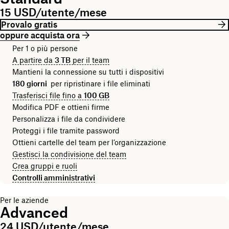
15 USD/utente/mese
Provalo gratis
oppure acquista ora
Per 1 o più persone
A partire da
3 TB
per il team
Mantieni la connessione su tutti i dispositivi
180 giorni
per ripristinare i file eliminati
Trasferisci file fino a
100 GB
Modifica PDF e ottieni firme
Personalizza i file da condividere
Proteggi i file tramite password
Ottieni cartelle del team per l’organizzazione
Gestisci la condivisione del team
Crea gruppi e ruoli
Controlli amministrativi
Per le aziende
Advanced
24 USD/utente/mese