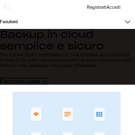
Registrati
Accedi
Funzioni
Backup in cloud
semplice e sicuro
Non ti preoccupare, ci pensiamo noi. Con Dropbox, puoi eseguire il
backup di file, foto e video per mantenerli al sicuro e ripristinarli ogni
volta che vuoi, qualunque cosa accasa all'hardware.
Confronta i piani