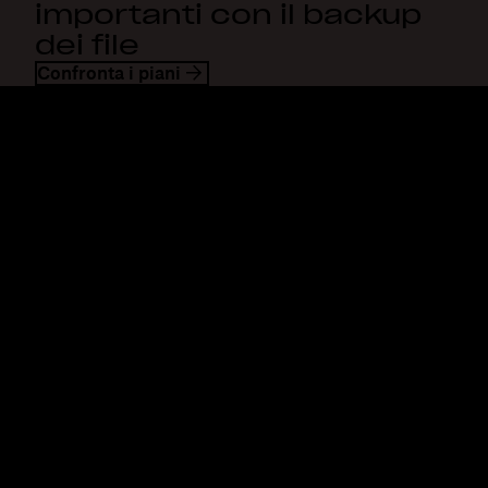
importanti con il backup
dei file
Confronta i piani
Dropbox
Prodotti
Applicazione desktop
Plus
App mobile
Professional
Integrazioni
Business
Funzioni
Enterprise
Soluzioni
Dash
Sicurezza
DocSend
Accesso anticipato
Dropbox Sign
Modelli
Reclaim.ai
Strumenti gratuiti
Piani
Aggiornamenti del prodotto
Funzioni
Supporto
Invia file di grandi
Centro assistenza
dimensioni
Contattaci
Invia video lunghi
Privacy e Termini
Archiviazione di foto sul
Norme sui cookie
cloud
Preferenze cookie e CCPA