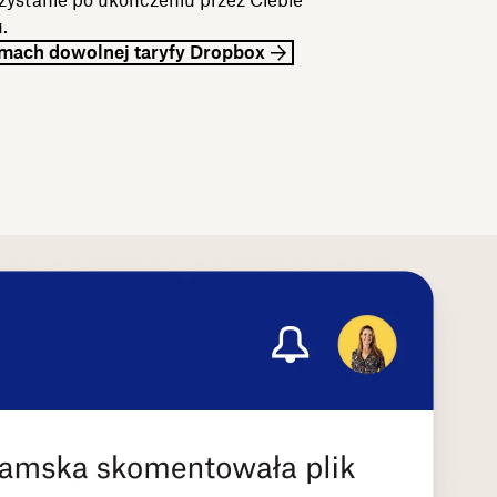
ystanie po ukończeniu przez Ciebie
.
mach dowolnej taryfy Dropbox