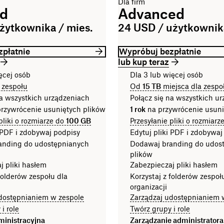
Dla firm
rd
Advanced
żytkownika / mies.
24 USD / użytkownika
płatnie
Wypróbuj bezpłatnie
lub kup teraz
ęcej osób
Dla 3 lub więcej osób
 zespołu
Od
15 TB
miejsca dla zespo
na wszystkich urządzeniach
Połącz się na wszystkich u
rzywrócenie usuniętych plików
1 rok
na przywrócenie usun
pliki o rozmiarze do
100 GB
Przesyłanie pliki o rozmiarz
i PDF i zdobywaj podpisy
Edytuj pliki PDF i zdobywaj
anding do udostępnianych
Dodawaj branding do udos
plików
j pliki hasłem
Zabezpieczaj pliki hasłem
folderów zespołu dla
Korzystaj z folderów zespoł
organizacji
dostępnianiem w zespole
Zarządzaj udostępnianiem 
i role
Twórz grupy i role
ministracyjna
Zarządzanie administrator