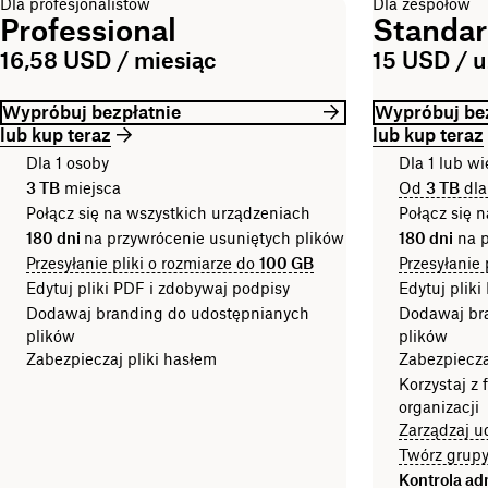
Dla profesjonalistów
Dla zespołów
Professional
Standa
16,58 USD / miesiąc
15 USD / u
Wypróbuj bezpłatnie
Wypróbuj bez
lub kup teraz
lub kup teraz
Dla 1 osoby
Dla 1 lub wi
3 TB
miejsca
Od
3 TB
dla
Połącz się na wszystkich urządzeniach
Połącz się 
180 dni
na przywrócenie usuniętych plików
180 dni
na p
Przesyłanie pliki o rozmiarze do
100 GB
Przesyłanie 
Edytuj pliki PDF i zdobywaj podpisy
Edytuj plik
Dodawaj branding do udostępnianych
Dodawaj br
plików
plików
Zabezpieczaj pliki hasłem
Zabezpiecza
Korzystaj z 
organizacji
Zarządzaj u
Twórz grupy 
Kontrola ad