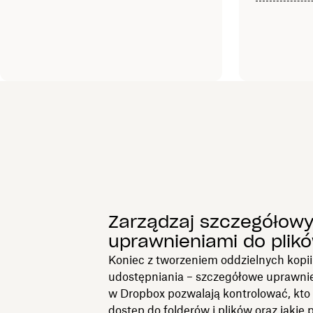
Zarządzaj szczegółow
uprawnieniami do plik
Koniec z tworzeniem oddzielnych kopii
udostępniania – szczegółowe uprawnie
w Dropbox pozwalają kontrolować, kt
dostęp do folderów i plików oraz jakie