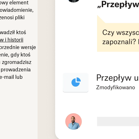
zowy element
powiadomienie,
enosi pliki
wadził ktoś
 i historii
przednie wersje
nie, gdy ktoś
u zgromadzisz
y prowadzenia
e-mail lub