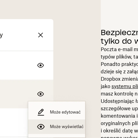
Bezpieczn
tylko do 
Poczta e-mail m
typów plików, ta
Ponadto praktyc
dzieje się z zał
Dropbox zmieni
jako
systemu pl
masz kontrolę 
Udostępniając ł
szczegółowe up
komentowania i 
oryginalnych pl
i określić datę 