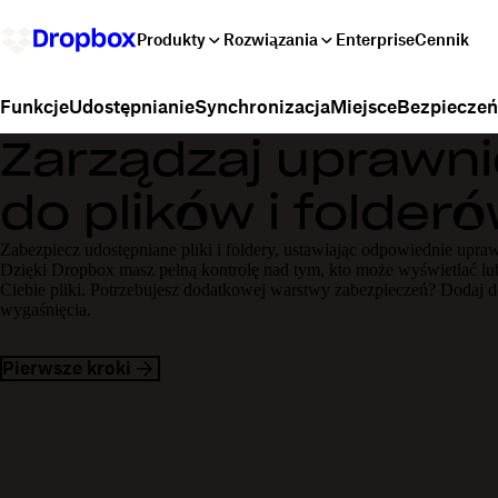
Produkty
Rozwiązania
Enterprise
Cennik
Udostępnianie
Synchronizacja
Miejsce
Bezpiecze
Funkcje
Zarządzaj uprawni
do plików i folder
Zabezpiecz udostępniane pliki i foldery, ustawiając odpowiednie upraw
Dzięki Dropbox masz pełną kontrolę nad tym, kto może wyświetlać lu
Ciebie pliki. Potrzebujesz dodatkowej warstwy zabezpieczeń? Dodaj d
wygaśnięcia.
Pierwsze kroki