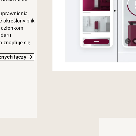
 uprawnienia
 określony plik
o członkom
lderu
 znajduje się
znych łączy