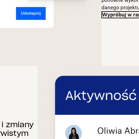
ponowne wykorz
danego projektu
Wypróbuj w ra
 i zmiany
ywistym