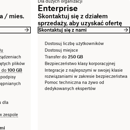
Dla dużych organizacji
Enterprise
 / mies.
Skontaktuj się z działem
sprzedaży, aby uzyskać ofertę
Skontaktuj się z nami
Dostosuj liczbę użytkowników
łu
Dostosuj miejsce
rządzeniach
Transfer do
250 GB
iętych plików
Bezpieczeństwo klasy korporacyjnej
e do
100 GB
Integracje z najlepszymi w swojej klasie
rozwiązaniami w zakresie bezpieczeństwa
 podpisy
Pomoc techniczna na żywo od
tępnianych
dedykowanych ekspertów
u dla
w zespole
ami