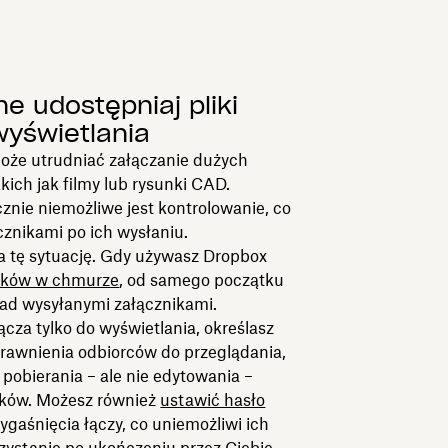
e udostępniaj pliki
wyświetlania
oże utrudniać załączanie dużych
kich jak filmy lub rysunki CAD.
znie niemożliwe jest kontrolowanie, co
ącznikami po ich wysłaniu.
a tę sytuację. Gdy używasz Dropbox
ików w chmurze
, od samego początku
nad wysyłanymi załącznikami.
ącza tylko do wyświetlania, określasz
rawnienia odbiorców do przeglądania,
pobierania – ale nie edytowania –
ików. Możesz również
ustawić hasło
wygaśnięcia łączy, co uniemożliwi ich