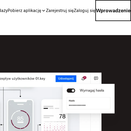
Wprowadzenie
daży
Pobierz aplikację
Zarejestruj się
Zaloguj się