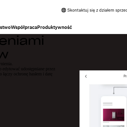
Skontaktuj się z działem sprze
ństwo
Współpraca
Produktywność
eniami
ów
nienia.
b edytować udostępniane przez
o łączy ochronę hasłem i datę