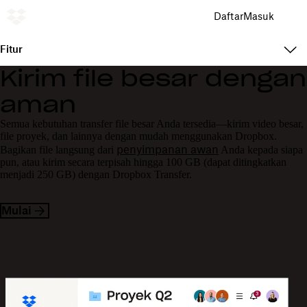
Daftar
Masuk
Fitur
Kirim file besar dengan
aman
Semua kebutuhan transfer file besar Anda tersedia—kirim video besar,
file proyek, dan lainnya dengan mudah menggunakan Dropbox.
penyimpanan awan
Bagikan file langsung dari
Anda kepada siapa
pun, atau kirim secara terpisah hingga 100 GB (dapat ditingkatkan
menjadi 250 GB) dengan Dropbox Transfer.
Mulai