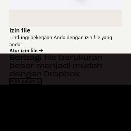
Izin file
Lindungi pekerjaan Anda dengan izin file yang
andal
Atur izin file
Berbagi file berukuran
besar menjadi mudah
dengan Dropbox
Pilih paket
Dropbox
Produk
Aplikasi desktop
Plus
Aplikasi mobile
Professional
Integrasi
Business
Fitur
Enterprise
Solusi
Dash
Keamanan
DocSend