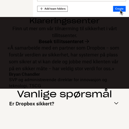
Klareringssenter
Finn ut mer om vår tilnærming til sikkerhet i vårt
tillitssenter.
Besøk tillitssenteret
«Å samarbeide med en partner som Dropbox – som
forstår verdien av sikkerhet, har systemer på plass
som sikrer at vi kan dele og jobbe med klienten vår
på en sikker måte – har veldig stor verdi for oss.»
Bryan Chandler
SVP og administrerende direktør for innovasjon og
teknologi, TSCG
Vanlige spørsmål
Er Dropbox sikkert?