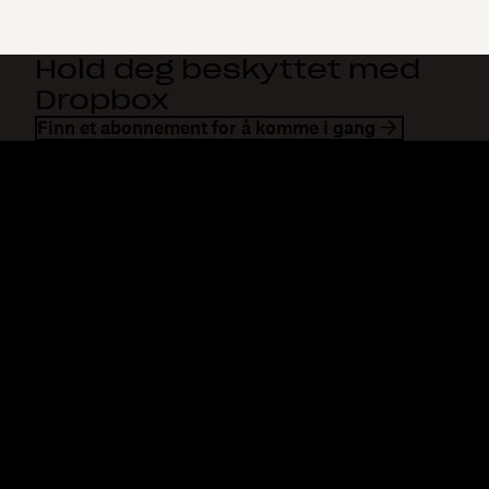
Hold deg beskyttet med
Dropbox
Finn et abonnement for å komme i gang
Dropbox
Produkter
Skrivebordsapp
Plus
Mobilapp
Professional
Integrering
Business
Funksjoner
Enterprise
Løsninger
Dash
Sikkerhet
DocSend
Tidlig tilgang
Dropbox Sign
Maler
Reclaim.ai
Gratis verktøy
Abonnementer
Produktoppdateringer
Funksjoner
Støtte
Send store filer
Hjelpesenter
Send store videoer
Kontakt oss