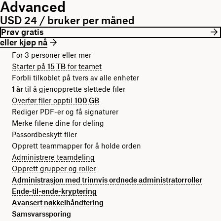
Advanced
USD 24 / bruker per måned
Prøv gratis
eller kjøp nå
For 3 personer eller mer
Starter på
15 TB
for teamet
Forbli tilkoblet på tvers av alle enheter
1 år
til å gjenopprette slettede filer
Overfør filer opptil
100 GB
Rediger PDF-er og få signaturer
Merke filene dine for deling
Passordbeskytt filer
Opprett teammapper for å holde orden
Administrere teamdeling
Opprett grupper og roller
Administrasjon med trinnvis ordnede administratorroller
Ende-til-ende-kryptering
Avansert nøkkelhåndtering
Samsvarssporing