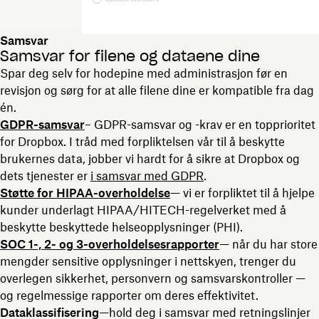
Samsvar
Samsvar for filene og dataene dine
Spar deg selv for hodepine med administrasjon før en
revisjon og sørg for at alle filene dine er kompatible fra dag
én.
GDPR-samsvar
– GDPR-samsvar og -krav er en topprioritet
for Dropbox. I tråd med forpliktelsen vår til å beskytte
brukernes data, jobber vi hardt for å sikre at Dropbox og
dets tjenester er
i samsvar med GDPR
.
Støtte for
HIPAA-
overholdelse
— vi er forpliktet til å hjelpe
kunder underlagt HIPAA/HITECH-regelverket med å
beskytte beskyttede helseopplysninger (PHI).
SOC 1-, 2- og 3-overholdelsesrapporter
— når du har store
mengder sensitive opplysninger i nettskyen, trenger du
overlegen sikkerhet, personvern og samsvarskontroller —
og regelmessige rapporter om deres effektivitet.
Dataklassifisering
—hold deg i samsvar med retningslinjer