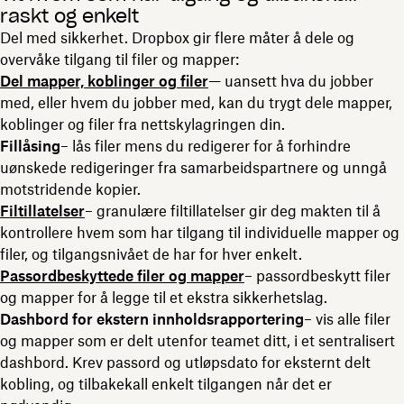
raskt og enkelt
Del med sikkerhet. Dropbox gir flere måter å dele og
overvåke tilgang til filer og mapper:
Del mapper, koblinger og filer
— uansett hva du jobber
med, eller hvem du jobber med, kan du trygt dele mapper,
koblinger og filer fra nettskylagringen din.
Fillåsing
– lås filer mens du redigerer for å forhindre
uønskede redigeringer fra samarbeidspartnere og unngå
motstridende kopier.
Filtillatelser
– granulære filtillatelser gir deg makten til å
kontrollere hvem som har tilgang til individuelle mapper og
filer, og tilgangsnivået de har for hver enkelt.
Passordbeskyttede filer og mapper
– passordbeskytt filer
og mapper for å legge til et ekstra sikkerhetslag.
Dashbord for ekstern innholdsrapportering
– vis alle filer
og mapper som er delt utenfor teamet ditt, i et sentralisert
dashbord. Krev passord og utløpsdato for eksternt delt
kobling, og tilbakekall enkelt tilgangen når det er