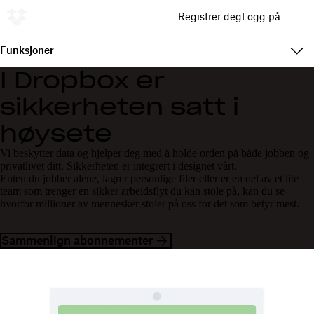
Registrer deg
Logg på
Funksjoner
I Dropbox er
sikkerheten satt i
høysete
Vi beskytter data og hjelper deg med å holde orden på både jobben og
privatlivet ditt. Sikkerheten er integrert i designet vårt.
Enten du jobber alene, lagrer personlige filer eller er en del av et lite
team som trenger en sikker arbeidsflyt du kan stole på, kan du se
hvorfor millioner av mennesker stoler på oss for det som betyr mest.
Sammenlign abonnementer