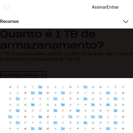
Assinar
Entrar
Recursos
Quanto é 1 TB de
armazenamento?
1 TB de armazenamento equivale a 1.000 GB de dados, que é cerca de
8 smartphones com capacidade de 128 GB
Compare planos