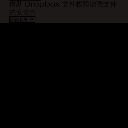
借助 Dropbox 文件权限增强文件
的安全性
比较套餐
Dropbox
产品
桌面应用
Plus
移动应用
Professional
集成
Business
功能
Enterprise
解决方案
Dash
安全
DocSend
预先体验
Dropbox Sign
模板
Reclaim.ai
免费工具
套餐
产品更新
功能
支持
发送超大文件
帮助中心
发送长视频
联系我们
云照片存储
隐私与条款
安全传输文件
Cookie 政策
云备份
Cookie 与 CCPA 首选项