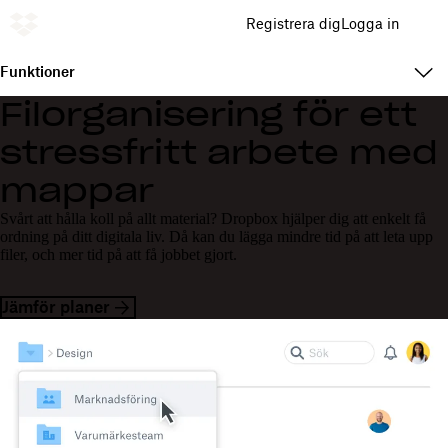
Registrera dig
Logga in
Funktioner
Filorganisering för ett
stressfritt arbete med
mappar
Svårt att hålla koll på allt material? Dropbox hjälper dig att enkelt få
ordning på ditt digitala liv. Då kan du lägga mindre tid på att leta upp
filer, och mer tid på att få jobbet gjort.
Jämför planer