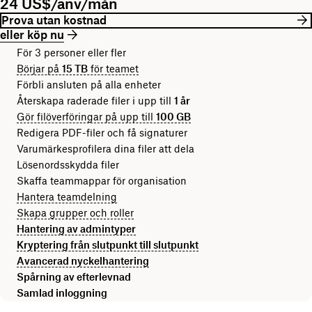
24 US$/anv/mån
Prova utan kostnad
eller köp nu
För 3 personer eller fler
Börjar på
15 TB
för teamet
Förbli ansluten på alla enheter
Återskapa raderade filer i upp till
1 år
Gör filöverföringar på upp till
100 GB
Redigera PDF-filer och få signaturer
Varumärkesprofilera dina filer att dela
Lösenordsskydda filer
Skaffa teammappar för organisation
Hantera teamdelning
Skapa grupper och roller
Hantering av admintyper
Kryptering från slutpunkt till slutpunkt
Avancerad nyckelhantering
Spårning av efterlevnad
Samlad inloggning