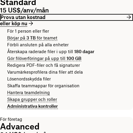
Standard
15 US$/anv/mån
Prova utan kostnad
eller köp nu
För 1 person eller fler
Börjar på
3 TB
för teamet
Förbli ansluten på alla enheter
Återskapa raderade filer i upp till
180 dagar
Gör filöverföringar på upp till
100 GB
Redigera PDF-filer och få signaturer
Varumärkesprofilera dina filer att dela
Lösenordsskydda filer
Skaffa teammappar för organisation
Hantera teamdelning
Skapa grupper och roller
Administrativa kontroller
För företag
Advanced