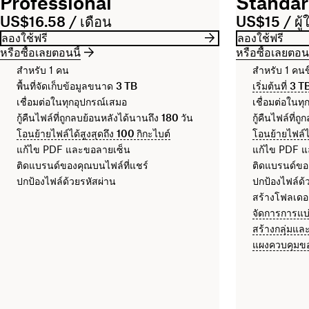
Professional
Standa
US$16.58 / เดือน
US$15 / ผู้ใ
ลองใช้ฟรี
ลองใช้ฟรี
หรือซื้อเลยตอนนี้
หรือซื้อเลยตอนน
สำหรับ 1 คน
สำหรับ 1 คนข
พื้นที่จัดเก็บข้อมูลขนาด
3 TB
เริ่มต้นที่
3 T
เชื่อมต่อในทุกอุปกรณ์เสมอ
เชื่อมต่อในท
กู้คืนไฟล์ที่ถูกลบย้อนหลังได้นานถึง
180 วัน
กู้คืนไฟล์ที่
โอนย้ายไฟล์ได้สูงสุดถึง
100 กิกะไบต์
โอนย้ายไฟล์ได
แก้ไข PDF และขอลายเซ็น
แก้ไข PDF 
ติดแบรนด์ของคุณบนไฟล์ที่แชร์
ติดแบรนด์ของ
ปกป้องไฟล์ด้วยรหัสผ่าน
ปกป้องไฟล์ด้
สร้างโฟลเดอร
จัดการการแบ
สร้างกลุ่มแ
แผงควบคุมขอ