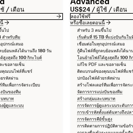
rd
Advanced
ช้ / เดือน
US$24 / ผู้ใช้ / เดือน
ลองใช้ฟรี
ี้
หรือซื้อเลยตอนนี้
ึ้นไป
สำหรับ 3 คนขึ้นไป
B
สำหรับทีม
เริ่มต้นที่
15 TB
ที่แบ่งปันกันใน
ุกอุปกรณ์เสมอ
เชื่อมต่อในทุกอุปกรณ์เสมอ
ถูกลบย้อนหลังได้นานถึง
180 วัน
กู้คืนไฟล์ที่ถูกลบย้อนหลังได้นา
้สูงสุดถึง
100 กิกะไบต์
โอนย้ายไฟล์ได้สูงสุดถึง
100 กิ
และขอลายเซ็น
แก้ไข PDF และขอลายเซ็น
คุณบนไฟล์ที่แชร์
ติดแบรนด์ของคุณบนไฟล์ที่แชร
วยรหัสผ่าน
ปกป้องไฟล์ด้วยรหัสผ่าน
์ทีมเพื่อการจัดระเบียบ
สร้างโฟลเดอร์ทีมเพื่อการจัดระ
่งปันของทีม
จัดการการแบ่งปันของทีม
ละบทบาท
สร้างกลุ่มและบทบาท
งผู้ดูแลระบบ
การจัดการผู้ดูแลระบบระดับกา
การเข้ารหัสตั้งแต่ต้นทางถึงป
การจัดการคีย์ขั้นสูง
การติดตามการปฏิบัติตามข้อก
การลงชื่อเข้าระบบแบบครั้งเดี