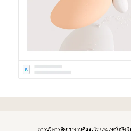
การบริหารจัดการงานคืออะไร และเหตุใดจึงมี