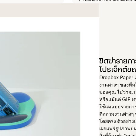
ขีดฆ่ารายกา
โปรเจ็กต์ข
Dropbox Paper เ
งานต่างๆ ของทีมได้
ของคุณ ไม่ว่าจะ
หรือแม้แต่ GIF เ
ใช้
แม่แบบรายการส
ติดตามงานต่างๆ
โดยตรง ตัวอย่างเ
เผยแพร่รูปภาพบ
สิ่งที่ต้องทำ “ตร