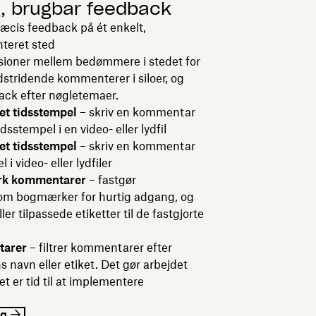
g, brugbar feedback
ræcis feedback på ét enkelt,
teret sted
sioner mellem bedømmere i stedet for
tridende kommenterer i siloer, og
ack efter nøgletemaer.
t tidsstempel
– skriv en kommentar
idsstempel i en video- eller lydfil
t tidsstempel
– skriv en kommentar
 i video- eller lydfiler
rk kommentarer
– fastgør
m bogmærker for hurtig adgang, og
ller tilpassede etiketter til de fastgjorte
tarer
– filtrer kommentarer efter
navn eller etiket. Det gør arbejdet
t er tid til at implementere
ng