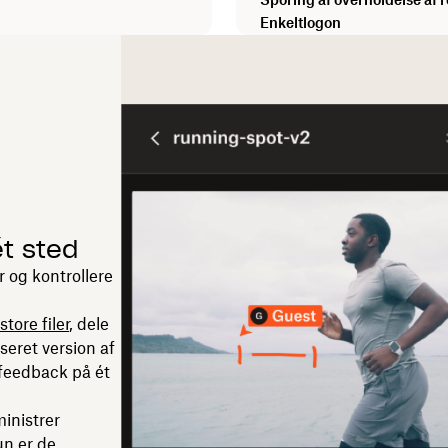
Enkeltlogon
t sted
og kontrollere
tore filer
, dele
iseret version af
 feedback på ét
inistrer
un er de