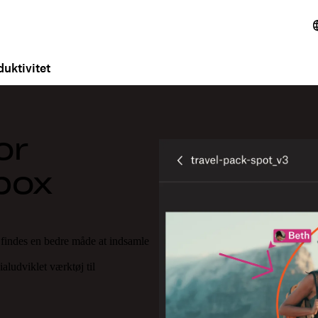
uktivitet
or
box
r findes en bedre måde at indsamle
ludviklet værktøj til