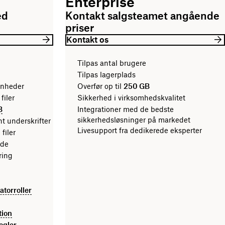
Enterprise
ed
Kontakt salgsteamet angående
priser
Kontakt os
Tilpas antal brugere
Tilpas lagerplads
enheder
Overfør op til
250 GB
e filer
Sikkerhed i virksomhedskvalitet
B
Integrationer med de bedste
sikkerhedsløsninger på markedet
nt underskrifter
Livesupport fra dedikerede eksperter
 filer
ode
ring
atorroller
tion
egler