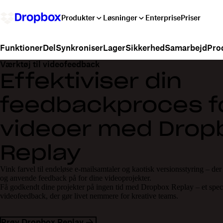
Produkter
Løsninger
Enterprise
Priser
Del
Synkroniser
Lager
Sikkerhed
Samarbejd
Prod
Funktioner
Værktøj til videofeedback
Effektiviser din
feedbackproces f
videoer med Drop
Replay
Vink farvel til endeløse e-mailsamtaler og kaotisk versionsstyring – de
og anvende feedback på for dine videoprojekter.
Få godkendt dine projekter på ingen tid med Dropbox Replay – et specia
videofeedback, der gør livet nemmere for kreative teams.
Prøv Dropbox Replay