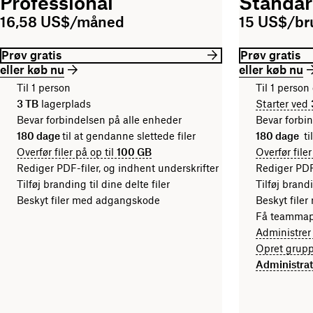
Professional
Standa
16,58 US$/måned
15 US$/b
Prøv gratis
Prøv gratis
eller køb nu
eller køb nu
Til 1 person
Til 1 person 
3 TB
lagerplads
Starter ved
Bevar forbindelsen på alle enheder
Bevar forbi
180 dage
til at gendanne slettede filer
180 dage
ti
Overfør filer på op til
100 GB
Overfør filer
Rediger PDF-filer, og indhent underskrifter
Rediger PDF-
Tilføj branding til dine delte filer
Tilføj brandi
Beskyt filer med adgangskode
Beskyt file
Få teammapp
Administrer
Opret gruppe
Administrat