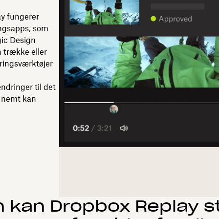
y fungerer
ngsapps, som
gic Design
 trække eller
eringsværktøjer
dringer til det
 nemt kan
 kan Dropbox Replay s