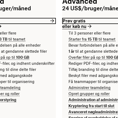
rd
Advanced
ruger/måned
24 US$/bruger/mån
Prøv gratis
eller køb nu
eller flere
Til 3 personer eller flere
3 TB
til teamet
Starter fra
15 TB
til teamet
ndelsen på alle enheder
Bevar forbindelsen på alle 
l at gendanne slettede filer
1 år
til at gendanne sletted
 på op til
100 GB
Overfør filer på op til
100 G
filer, og indhent underskrifter
Rediger PDF-filer, og indhe
ng til dine delte filer
Tilføj branding til dine delte
r med adgangskode
Beskyt filer med adgangsk
er til organisering
Få teammapper til organise
 teamdeling
Administrer teamdeling
r og roller
Opret grupper og roller
orstyring
Administration af administr
Kryptering fra start til slut
Avanceret nøgleadministra
Sporing af overholdelse af r