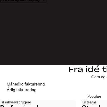
Fra idé 
Gem og d
Vælg faktureringsperiode
Månedlig fakturering
Årlig fakturering
Populær
Til erhvervsbrugere
Til teams