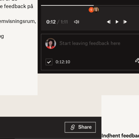
ve feedback på
fremvisningsrum,
og
Indhent feedba