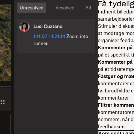
Få tydeli
Indhent billedp
samarbejdsorien
Stimuler diskus
at modtage mods
organiser feedb
Kommenter på e
på et specifikt t
Kommenter på e
på et tidsstempel
Fastgør og mæ
kommentarer so
føj forudfyldte e
kommentarer
Filtrer kommen
kommentatorens 
nemmere, når de
feedbacken
Kom godt i ga