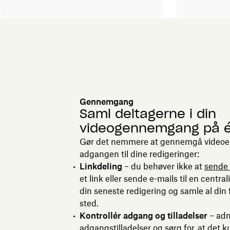
Gennemgang
Saml deltagerne i din
videogennemgang på é
Gør det nemmere at gennemgå videoer 
adgangen til dine redigeringer:
Linkdeling
– du behøver ikke at
sende s
et link eller sende e-mails til en central
din seneste redigering og samle al din
sted.
Kontrollér adgang og tilladelser
– adm
adgangstilladelser og sørg for, at det k