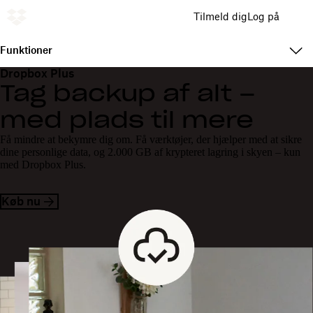
Tilmeld dig
Log på
Funktioner
Dropbox Plus
Tag backup af alt –
med plads til mere
Få mindre at bekymre dig om. Få værktøjer, der hjælper med at sikre
dine personlige data, og 2.000 GB af krypteret lagring i skyen – kun
med Dropbox Plus.
Køb nu