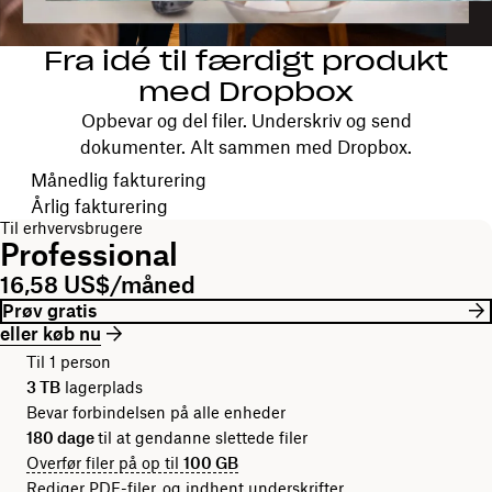
Fra idé til færdigt produkt
med Dropbox
Opbevar og del filer. Underskriv og send
dokumenter. Alt sammen med Dropbox.
Vælg faktureringsperiode
Månedlig fakturering
Årlig fakturering
Til erhvervsbrugere
Professional
16,58 US$/måned
Prøv gratis
eller køb nu
Til 1 person
3 TB
lagerplads
Bevar forbindelsen på alle enheder
180 dage
til at gendanne slettede filer
Overfør filer på op til
100 GB
Rediger PDF-filer, og indhent underskrifter