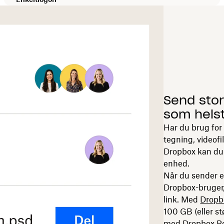
Send stor
som hels
Har du brug for
tegning, videofi
Dropbox kan du s
enhed.
Når du sender el
Dropbox-bruger, 
link. Med
Dropb
100 GB (eller st
med
Dropbox Re