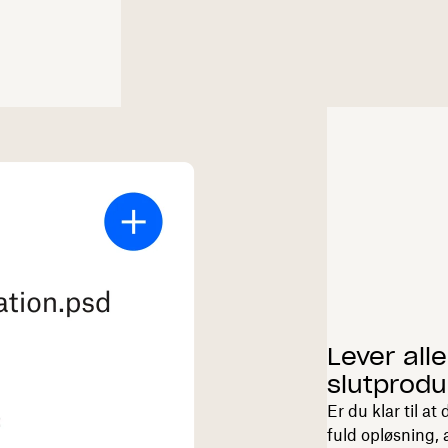
Lever all
slutprodu
Er du klar til at
fuld opløsning,