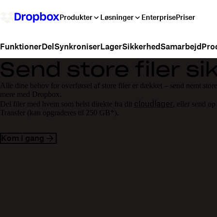
Produkter
Løsninger
Enterprise
Priser
Del
Synkroniser
Lager
Sikkerhed
Samarbejd
Prod
Funktioner
Send store filer si
Alle dine behov for overførsel af store filer er dækket – send nemt store
mere med Dropbox.
cloudlager
Del filer med hvem som helst direkte fra dit
, eller send o
Transfer (kan opgraderes til 250 GB*).
Kom i gang