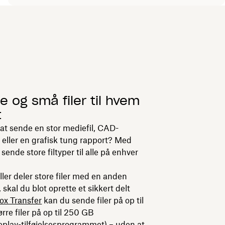
e og små filer til hvem
t
 at sende en stor mediefil, CAD-
l eller en grafisk tung rapport? Med
ende store filtyper til alle på enhver
ler deler store filer med en anden
skal du blot oprette et sikkert delt
ox Transfer
kan du sende filer på op til
ørre filer på op til 250 GB
play-tilføjelsesprogrammet
) – uden at