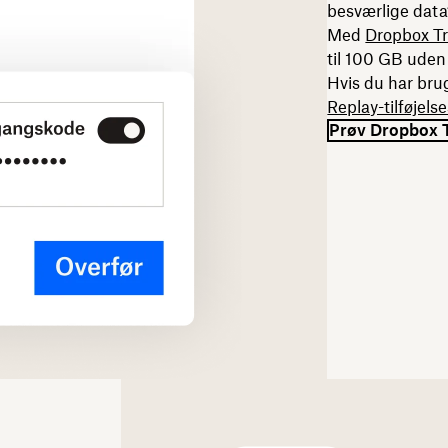
besværlige dat
Med
Dropbox Tr
til 100 GB uden
Hvis du har brug
Replay-tilføjel
Prøv Dropbox T