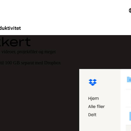
uktivitet
kkert
 videoer, projektfiler og meget
p til 100 GB separat med Dropbox