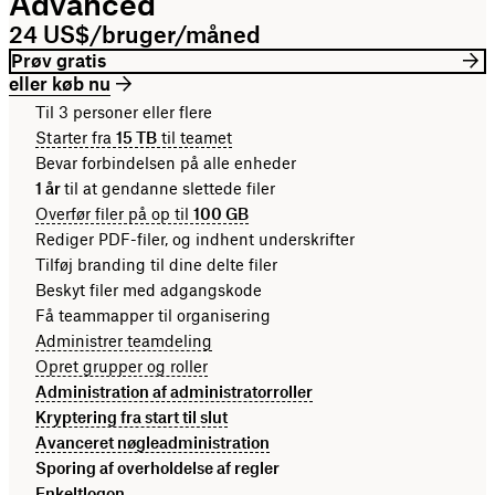
Advanced
24 US$/bruger/måned
Prøv gratis
eller køb nu
Til 3 personer eller flere
Starter fra
15 TB
til teamet
Bevar forbindelsen på alle enheder
1 år
til at gendanne slettede filer
Overfør filer på op til
100 GB
Rediger PDF-filer, og indhent underskrifter
Tilføj branding til dine delte filer
Beskyt filer med adgangskode
Få teammapper til organisering
Administrer teamdeling
Opret grupper og roller
Administration af administratorroller
Kryptering fra start til slut
Avanceret nøgleadministration
Sporing af overholdelse af regler
Enkeltlogon