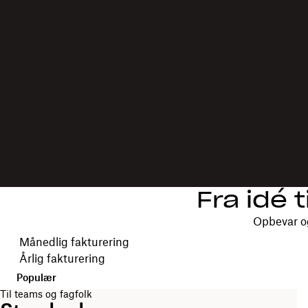
Fra idé 
Opbevar o
Vælg faktureringsperiode
Månedlig fakturering
Årlig fakturering
Populær
Til teams og fagfolk