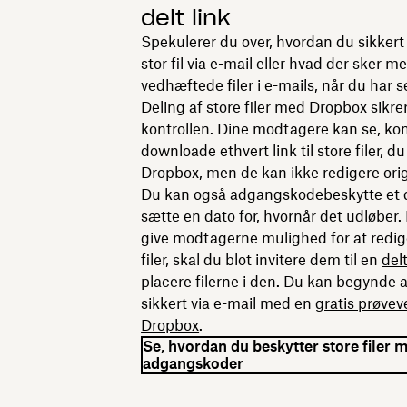
delt link
Spekulerer du over, hvordan du sikker
stor fil via e-mail eller hvad der sker m
vedhæftede filer i e-mails, når du har
Deling af store filer med Dropbox sikrer,
kontrollen. Dine modtagere kan se, k
downloade ethvert link til store filer, d
Dropbox, men de kan ikke redigere orig
Du kan også adgangskodebeskytte et de
sætte en dato for, hvornår det udløber. E
give modtagerne mulighed for at redig
filer, skal du blot invitere dem til en
del
placere filerne i den. Du kan begynde a
sikkert via e-mail med en
gratis prøvev
Dropbox
.
Se, hvordan du beskytter store filer 
adgangskoder