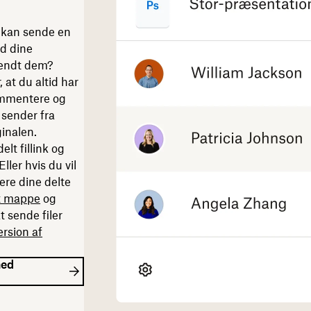
t kan sende en
ed dine
 sendt dem?
 at du altid har
ommentere og
u sender fra
inalen.
lt fillink og
ller hvis du vil
ere dine delte
t mappe
og
t sende filer
ersion af
med