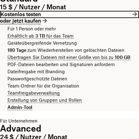
15 $ / Nutzer / Monat
Kostenlos testen
oder jetzt kaufen
Für 1 Person oder mehr
Erhältlich ab
3 TB
für das Team
Geräteübergreifende Vernetzung
180 Tage
zum Wiederherstellen von gelöschten Dateien
Übertragen Sie Dateien mit einer Größe von bis zu
100 GB
PDF-Dateien bearbeiten und Signaturen anfordern
Dateifreigabe mit Branding
Passwortgeschützte Dateien
Team-Ordner für die Organisation
Teamfreigabeverwaltung
Erstellung von Gruppen und Rollen
Admin-Tool
Für Unternehmen
Advanced
24 $ / Nutzer / Monat