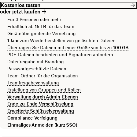
Kostenlos testen
oder jetzt kaufen
Für 3 Personen oder mehr
Erhältlich ab
15 TB
für das Team
Geräteübergreifende Vernetzung
1 Jahr
zum Wiederherstellen von gelöschten Dateien
Übertragen Sie Dateien mit einer Größe von bis zu
100 GB
PDF-Dateien bearbeiten und Signaturen anfordern
Dateifreigabe mit Branding
Passwortgeschützte Dateien
Team-Ordner für die Organisation
Teamfreigabeverwaltung
Erstellung von Gruppen und Rollen
Verwaltung durch Admin-Ebenen
Ende-zu-Ende-Verschlüsselung
Erweiterte Schlüsselverwaltung
Compliance-Verfolgung
Einmaliges Anmelden (kurz SSO)