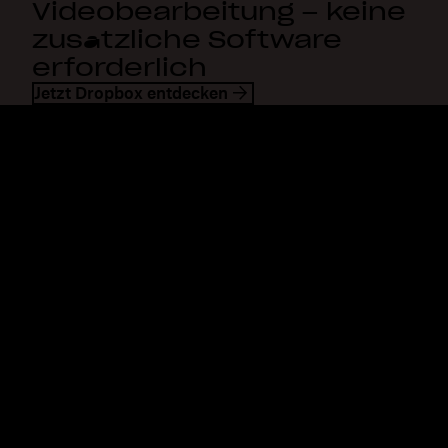
Videobearbeitung – keine
zusätzliche Software
erforderlich
Jetzt Dropbox entdecken
Dropbox
Produkte
Desktop-App
Plus
Mobile App
Professional
Integrationen
Business
Features
Enterprise
Lösungen
Dash
Sicherheit
DocSend
Vorabzugriff
Dropbox Sign
Vorlagen
Reclaim.ai
Kostenlose Tools
Abos
Produkt-Updates
Features
Support
Senden von großen Dateien
Hilfecenter
Lange Videos senden
Kontakt
Cloud-Speicher für Fotos
Datenschutz & AGB