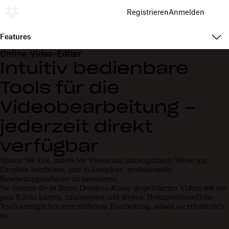
Registrieren
Anmelden
Features
Online-Video-Editor
Intuitiv bedienbare
Tools für die
Videobearbeitung –
jederzeit direkt
verfügbar
Sparen Sie Zeit, indem Sie Videos auf unkomplizierte Weise mit
Dropbox bearbeiten, statt in komplexe, professionelle
Bearbeitungssoftware zu investieren.
Sie können die in Ihrem Dropbox-Konto gespeicherten Videos mit ein
paar Klicks kürzen, zuschneiden und drehen. Benutzerfreundliche
Tools ermöglichen eine mühelose Bearbeitung, sobald sie erforderlich
ist.