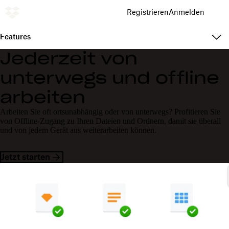
Registrieren
Anmelden
Features
Jederzeit von
unterwegs und offline
arbeiten
Arbeiten Sie oft ortsunabhängig oder von unterwegs? Profitieren Sie
von Offline-Zugang zu Ihren Dateien und Ordnern, damit sie überall
und von jedem Gerät aus weiterarbeiten können.
Jetzt starten