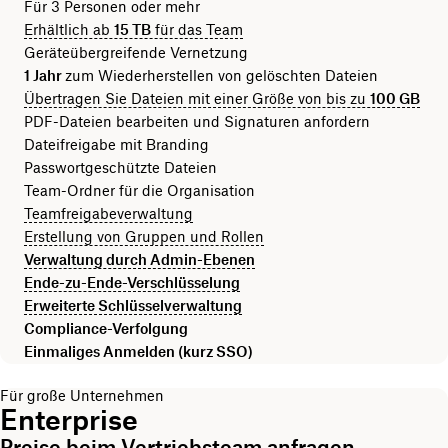
Für 3 Personen oder mehr
Erhältlich ab
15 TB
für das Team
Geräteübergreifende Vernetzung
1 Jahr
zum Wiederherstellen von gelöschten Dateien
Übertragen Sie Dateien mit einer Größe von bis zu
100 GB
PDF-Dateien bearbeiten und Signaturen anfordern
Dateifreigabe mit Branding
Passwortgeschützte Dateien
Team-Ordner für die Organisation
Teamfreigabeverwaltung
Erstellung von Gruppen und Rollen
Verwaltung durch Admin-Ebenen
Ende-zu-Ende-Verschlüsselung
Erweiterte Schlüsselverwaltung
Compliance-Verfolgung
Einmaliges Anmelden (kurz SSO)
Für große Unternehmen
Enterprise
Preise beim Vertriebsteam anfragen