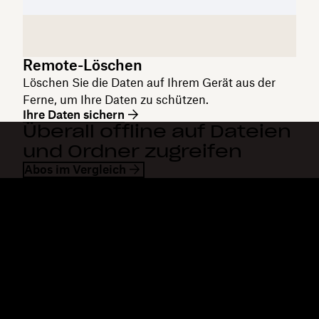
Remote-Löschen
Löschen Sie die Daten auf Ihrem Gerät aus der
Ferne, um Ihre Daten zu schützen.
Ihre Daten sichern
Überall offline auf Dateien
und Ordner zugreifen
Abos im Vergleich
Dropbox
Produkte
Desktop-App
Plus
Mobile App
Professional
Integrationen
Business
Features
Enterprise
Lösungen
Dash
Sicherheit
DocSend
Vorabzugriff
Dropbox Sign
Vorlagen
Reclaim.ai