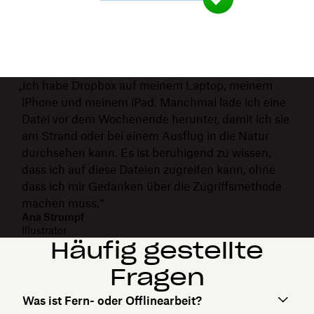
„Ich habe Dropbox auf meinem Laptop, meinem
iPhone und meinem iPad. Manchmal lade ich eine
Datei vor dem Wochenende herunter, damit ich sie
am Strand oder bei einem Ausflug in die Natur
durchsehen kann. Es ist beruhigend zu wissen,
dass ich auf diese Dateien zugreifen kann, ohne
dass ich mir Gedanken über die Zugriffsmethode
machen muss.“
Ana Strumpf
Illustrator
Häufig gestellte
Fragen
Was ist Fern- oder Offlinearbeit?