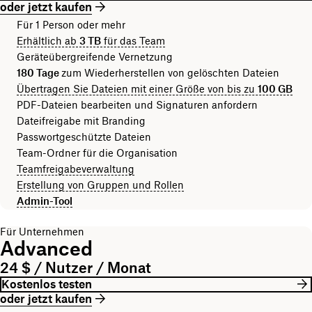
oder jetzt kaufen
Für 1 Person oder mehr
Erhältlich ab
3 TB
für das Team
Geräteübergreifende Vernetzung
180 Tage
zum Wiederherstellen von gelöschten Dateien
Übertragen Sie Dateien mit einer Größe von bis zu
100 GB
PDF-Dateien bearbeiten und Signaturen anfordern
Dateifreigabe mit Branding
Passwortgeschützte Dateien
Team-Ordner für die Organisation
Teamfreigabeverwaltung
Erstellung von Gruppen und Rollen
Admin-Tool
Für Unternehmen
Advanced
24 $ / Nutzer / Monat
Kostenlos testen
oder jetzt kaufen